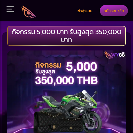
เข้าสู่ระบบ
สมัครสมาชิก
กิจกรรม 5,000 บาท รับสูงสุด 350,000
บาท