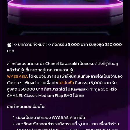
>>
บทความทั้งหมด >>
กิจกรรม 5,000 บาท รับสูงสุด 350,000
บาท
สำหรับแบรนด์กระเป๋า Chanel Kawasaki เป็นแบรนด์ดังที่รู้กันอยู่
แล้วว่ามีรุ่นที่หายากอยู่มากมายหลายรุ่น
WY88ASIA
ได้หยิบจับมา 1 รุ่น เพื่อให้นักเล่นทั้งหลายได้เป็นเจ้าของ
กันง่าย ๆ เพียงทำตามเงื่อนไข
โปรโมชั่น
กิจกรรม 5,000 บาท รับ
สูงสุด 350,000 บาท ก็สามารถได้รับ Kawasaki Ninja 650 หรือ
CHANEL Classic Medium Flap BAG ไปเลย
ข้อกำหนดและเงื่อนไข:
ต้องเป็นสมาชิกของ WY88ASIA เท่านั้น
สมาชิกจะต้องกดเข้าร่วมกิจกรรมที่ 5,000 บาท เพื่อเข้าร่วม