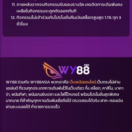
ภายหลังจากจบกิจกรรมรับของรางวัล เครดิตการเดิมพันคง
เหลือในกิจกรรมจะถูกตัดออกทันที
กิจกรรมไม่เข้าร่วมกับโปรโมชั่นคืนเงินสล็อตสูงสุด 1.1% ทุก 3
ชั่วโมง
WY88 ร่วมกับ WY88ASIA พวกเราคือ
เว็บพนันออนไลน์
เว็บตรงไม่ผ่าน
เอเย่นต์ ที่รวมทุกประเภทการเดิมพันไว้ในเว็บเดียว ทั้ง สล็อต, คาสิโน, บาคา
ร่า, พนันกีฬา, พนันเกมยิงปลา และไพ่โป๊กเกอร์ พร้อมโปรโมชั่นสุดพิเศษ
มากมาย ที่สำคัญทุกการเดิมพันเชื่อถือได้ ตรวจสอบได้จริง ฝาก-ถอนเงิน
ผ่านระบบออโต้ ทำรายการรวดเร็ว