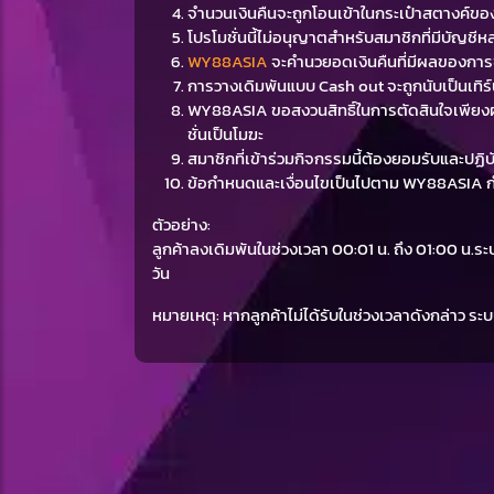
จำนวนเงินคืนจะถูกโอนเข้าในกระเป๋าสตางค์ของส
โปรโมชั่นนี้ไม่อนุญาตสำหรับสมาชิกที่มีบัญชี
WY88ASIA
จะคำนวยอดเงินคืนที่มีผลของการชน
การวางเดิมพันแบบ Cash out จะถูกนับเป็นเทิร์นโ
WY88ASIA ขอสงวนสิทธิ์ในการตัดสินใจเพียงฝ่า
ชั่นเป็นโมฆะ
สมาชิกที่เข้าร่วมกิจกรรมนี้ต้องยอมรับและปฏ
ข้อกำหนดและเงื่อนไขเป็นไปตาม WY88ASIA
ตัวอย่าง:
ลูกค้าลงเดิมพันในช่วงเวลา 00:01 น. ถึง 01:00 น.ร
วัน
หมายเหตุ: หากลูกค้าไม่ได้รับในช่วงเวลาดังกล่าว ระ