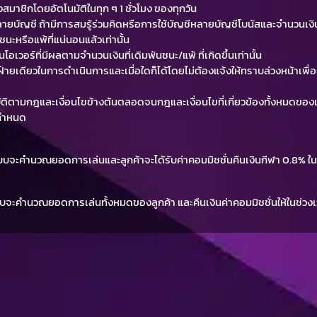
มาชิกโดยอัตโนมัติในทุก ๆ 1 ชั่วโมง ของทุกวัน
หลายบัญชี ถ้ามีการสมรู้ร่วมคิดหรือการใช้บัญชีหลายบัญชีโบนัสและจำนวนเงิน
ะหรือแพ้ที่แน่นอนแล้วเท่านั้น
อเวอร์ที่มีผลตามจำนวนเงินที่เดิมพันชนะ/แพ้ ที่เกิดขึ้นเท่านั้น
ยเดียวในการดำเนินการและเมื่อใดก็ได้โดยไม่ต้องแจ้งให้ทราบล่วงหน้าเพื่อ
ิบัติตามกฎและเงื่อนไขข้างต้นตลอดจนกฎและเงื่อนไขที่เกี่ยวข้องทั้งหมดขอ
 กำหนด
ะบบจะคำนวณยอดการเล่นและลูกค้าจะได้รับค่าคอมมิชชั่นคืนเงินกีฬา 0.8% ในเ
บบจะคำนวณยอดการเล่นทั้งหมดของลูกค้า และคืนเงินค่าคอมมิชชั่นให้ในช่วงเวล