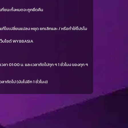
ที่ชนะทั้งหมดจะถูกยึดคืน
แก้ไขเปลี่ยนแปลง หยุด ยกเลิกและ / หรือทำให้โปรโม
งเว็บไซต์ WY88ASIA
วลา 01:00 น. และเวลาถัดไปทุก ๆ 1 ชั่วโมง ของทุก ๆ
าถัดไป (นับไปอีก 1 ชั่วโมง)