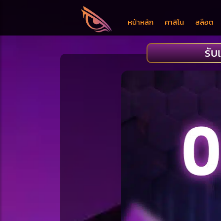
หน้าหลัก
คาสิโน
สล็อต
รับ