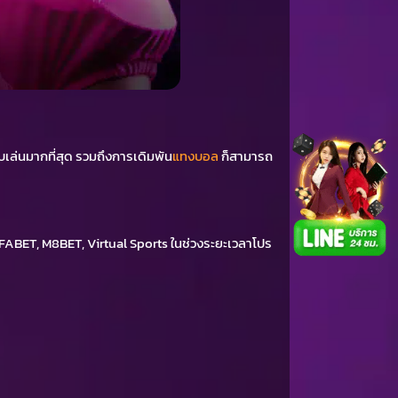
ชอบเล่นมากที่สุด รวมถึงการเดิมพัน
แทงบอล
ก็สามารถ
 UFABET, M8BET, Virtual Sports ในช่วงระยะเวลาโปร