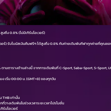
 สูงถึง 0.8% (ไม่มีเทิร์นโอเวอร์)
นโอเวอร์) รับโบนัสเงินคืนฟรีๆ ได้สูงถึง 0.8% กับค่ายเดิมพันกีฬาทุกค่ายที่คุณ
.8% ตามตารางด้านล่างนี้ จากการเดิมพันที่ C-Sport, Saba-Sport, S-Sport,
่วโมง เริ่ม 00:00 น. (GMT+8) ของทุกวัน
น THB เท่านั้น
กที่วางเดิมพันในช่วงเวลาระยะเวลาโปรโมชั่น
ทิร์นโอเวอร์