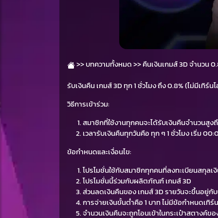
>>
บทความทั้งหมด >>
คืนเงินเกมส์ 3D จำนวน 0.8
รับเงินคืน เกมส์ 3D ทุก 1 ชั่วโมง ถึง 0.8% (ไม่มีเทิร์นโ
วิธีการเข้าร่วม:
สมาชิกที่ใช้งานทุกคนจะได้รับเงินคืนจำนวนสูงถ
เวลารับเงินคืนทุกวันคือ ทุก ๆ 1 ชั่วโมง เริ่ม 
ข้อกำหนดและเงื่อนไข:
โปรโมชั่นใช้กับสมาชิกทุกคนที่ลงทะเบียนสกุลเงิ
โปรโมชั่นนี้ร่วมกับผลิตภัณฑ์ เกมส์ 3D
ส่วนลดเงินคืนของ เกมส์ 3D รายวันจะขึ้นอยู่ก
การจ่ายเงินขั้นต่ำคือ 1 บาท ไม่มีข้อกำหนดเทิร์
จำนวนเงินคืนจะถูกโอนเข้าในกระเป๋าสตางค์ของส