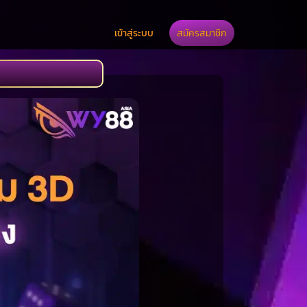
เข้าสู่ระบบ
สมัครสมาชิก