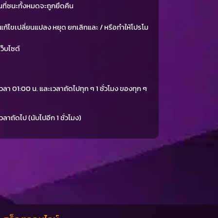
ที่ชนะทั้งหมดจะถูกยึดคืน
แก้ไขเปลี่ยนแปลง หยุด ยกเลิกและ / หรือทำให้โปรโม
ว็บไซต์
ลา 01:00 น. และเวลาถัดไปทุก ๆ 1 ชั่วโมง ของทุก ๆ
าถัดไป (นับไปอีก 1 ชั่วโมง)