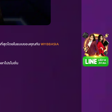
ากที่สุดโดยในแบบของคุณกับ
WY88ASIA
วลาโปรโมชั่น