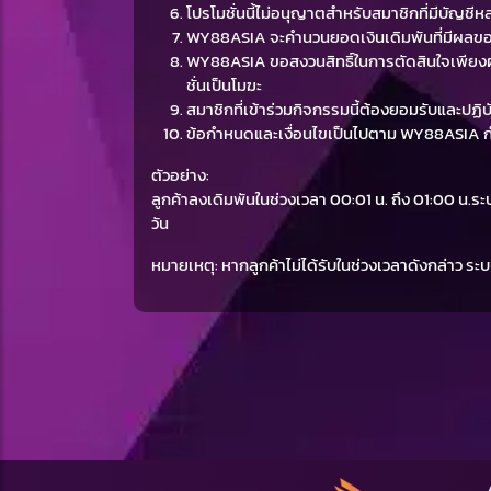
โปรโมชั่นนี้ไม่อนุญาตสำหรับสมาชิกที่มีบัญชี
WY88ASIA จะคำนวนยอดเงินเดิมพันที่มีผลของก
WY88ASIA ขอสงวนสิทธิ์ในการตัดสินใจเพียงฝ่า
ชั่นเป็นโมฆะ
สมาชิกที่เข้าร่วมกิจกรรมนี้ต้องยอมรับและปฏิ
ข้อกำหนดและเงื่อนไขเป็นไปตาม WY88ASIA
ตัวอย่าง:
ลูกค้าลงเดิมพันในช่วงเวลา 00:01 น. ถึง 01:00 น.ร
วัน
หมายเหตุ: หากลูกค้าไม่ได้รับในช่วงเวลาดังกล่าว ระ