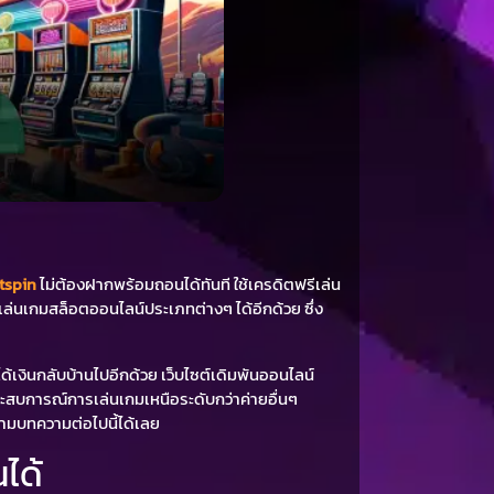
tspin
ไม่ต้องฝากพร้อมถอนได้ทันที ใช้เครดิตฟรีเล่น
ช้เล่นเกมสล็อตออนไลน์ประเภทต่างๆ ได้อีกด้วย ซึ่ง
ด้เงินกลับบ้านไปอีกด้วย เว็บไซต์เดิมพันออนไลน์
ประสบการณ์การเล่นเกมเหนือระดับกว่าค่ายอื่นๆ
ามบทความต่อไปนี้ได้เลย
ได้