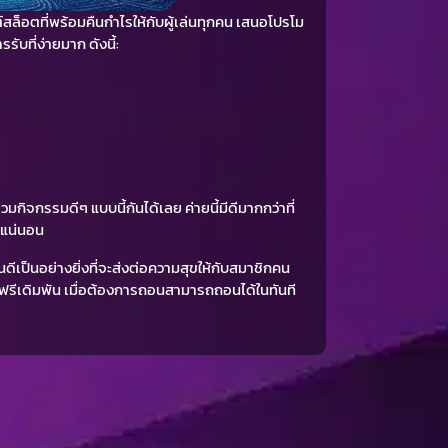
์สล็อตที่พร้อมคืนกำไรให้กับผู้เล่นทุกคน เสนอโปรโม
ับที่ง่ายมาก ดังนี้:
มกิจกรรมดีๆ แบบนี้กันได้เลย ค่ายนี้มีดีมากกว่าที่
้ำแน่นอน
นดีเป็นอย่างยิ่งที่จะส่งต่อความสุขให้กับสมาชิกคน
ตฟรีเดิมพัน เมื่อต้องการถอนสามารถถอนได้ในทันที