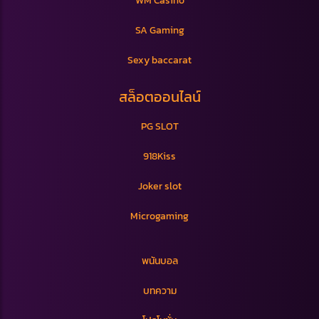
WM Casino
SA Gaming
Sexy baccarat
สล็อตออนไลน์
PG SLOT
918Kiss
Joker slot
Microgaming
พนันบอล
บทความ