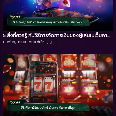
5 สิ่งที่ควรรู้ กับวิธีการจัดการเงินของผู้เล่นในเว็บคาสิ
หมดปัญหาแบบเดิมๆ ที่เข้าเ […]
โนไม่ให้ขาดทุน