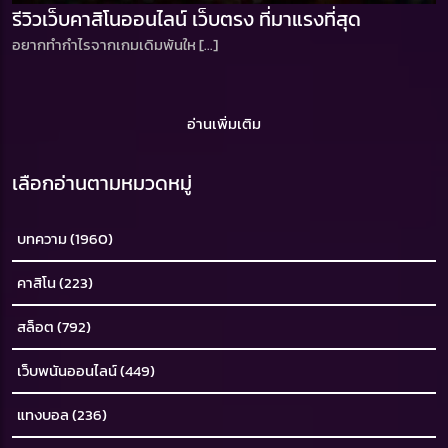
รีวิวเว็บคาสิโนออนไลน์ เว็บตรง ที่มาแรงที่สุด
อยากทำกำไรจากเกมเดิมพันให […]
อ่านเพิ่มเติม
เลือกอ่านตามหมวดหมู่
บทความ (1960)
คาสิโน (223)
สล็อต (792)
เว็บพนันออนไลน์ (449)
แทงบอล (236)