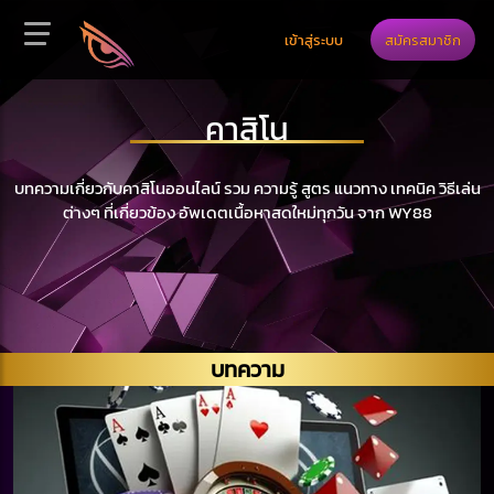
เข้าสู่ระบบ
สมัครสมาชิก
คาสิโน
บทความเกี่ยวกับคาสิโนออนไลน์ รวม ความรู้ สูตร แนวทาง เทคนิค วิธีเล่น
ต่างๆ ที่เกี่ยวข้อง อัพเดตเนื้อหาสดใหม่ทุกวัน จาก WY88
บทความ