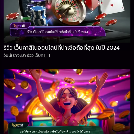
รีวิว เว็บคาสิโนออนไลน์ที่น่าเชื่อถือที่สุด ในปี 2024
วันนี้เราจะมา รีวิว เว็บค […]