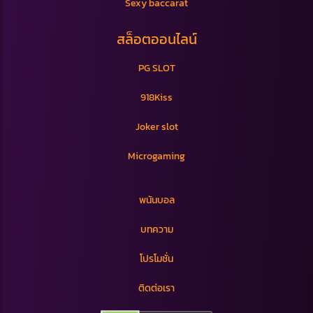
Sexy baccarat
สล็อตออนไลน์
PG SLOT
918Kiss
Joker slot
Microgaming
พนันบอล
บทความ
โปรโมชั่น
ติดต่อเรา