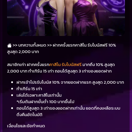
>>
บทความทั้งหมด >>
ฝากครั้งแรกคาสิโน รับโบนัสฟรี 10%
สูงสุด 2,000 บาท
สมาชิกเก่า ฝากครั้งแรก
คาสิโน
รับโบนัสฟรี
มากถึง 10% สูงสุด
2,000 บาท ทำเทิร์น 15 เท่า ถอนได้สูงสุด 3 เท่าของยอดฝาก
ฝากเข้าโปรรับโบนัส 10% จากยอดฝากแรก สูงสุด 2,000 บาท
ทำเทิร์น 15 เท่า
เล่นได้เฉพาะคาสิโนเท่านั้น
*เริ่มต้นฝากขั้นต่ำ 100 บาทขึ้นไป
ถอนได้สูงสุด 3 เท่าของยอดฝากเท่านั้น ยอดที่คงเหลือระบบ
ดึงคืนอัตโนมัติ
เงื่อนไขและข้อกำหนด