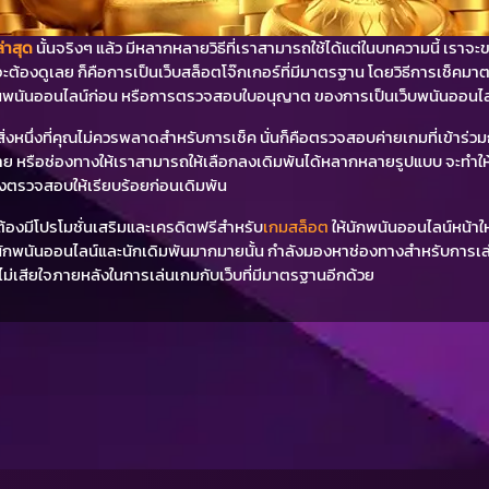
่าสุด
นั้นจริงๆ แล้ว มีหลากหลายวิธีที่เราสามารถใช้ได้แต่ในบทความนี้ เร
จะต้องดูเลย ก็คือการเป็นเว็บสล็อตโจ๊กเกอร์ที่มีมาตรฐาน โดยวิธีการเช็ค
เซียนพนันออนไลน์ก่อน หรือการตรวจสอบใบอนุญาต ของการเป็นเว็บพนันออนไ
งหนึ่งที่คุณไม่ควรพลาดสำหรับการเช็ค นั่นก็คือตรวจสอบค่ายเกมที่เข้าร่วม
าย หรือช่องทางให้เราสามารถให้เลือกลงเดิมพันได้หลากหลายรูปแบบ จะทำให
ต้องตรวจสอบให้เรียบร้อยก่อนเดิมพัน
ต้องมีโปรโมชั่นเสริมและเครดิตฟรีสำหรับ
เกมสล็อต
ให้นักพนันออนไลน์หน้าให
ี่นักพนันออนไลน์และนักเดิมพันมากมายนั้น กำลังมองหาช่องทางสำหรับการเล่
้งไม่เสียใจภายหลังในการเล่นเกมกับเว็บที่มีมาตรฐานอีกด้วย