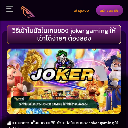
เข้าสู่ระบบ
สมัครสมาชิก
วิธีเข้าโบนัสในเกมของ joker gaming ให้
เข้าได้ง่ายๆ ต้องลอง
>>
บทความทั้งหมด >>
วิธีเข้าโบนัสในเกมของ joker gaming ให้