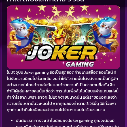
ในปัจจุบัน Joker gaming ถือเป็นสุดยอดค่ายเกมสล็อตออนไลน์ ที่
ได้รับความนิยมไปทั่วเอเชีย จนทำให้ตัวค่ายนั้นโด่งดัง และเป็นที่รู้จัก
อย่างมากในไทยด้วยเช่นกัน และด้วยความที่เป็นค่ายเกมชื่อดัง จึง
ทำให้ผู้เล่นหลายคนนั้นเชื่อว่า การเล่นเพื่อลุ้นโบนัสบนค่ายเกมแห่งนี้
ทำกำไรยาก เพราะอาจจะไม่แจกง่ายขนาดนั้น แต่เราขอบอกเลยว่า
ความเชื่อเหล่านั้นจะหมดไป หากคุณลองทำตาม 3 วิธีนี้ดู วิธีที่จะพา
ทุกท่านเข้าถึงโบนัสของค่ายเกมได้ง่ายๆ แบบไม่ต้องรอนาน
อันดันแรก การจะเข้าโบนัสของ Joker gaming คุณจะต้องมี
ความมั่นใจในการเล่นก่อน และจะต้องมีประสบการณ์ในการเล่น