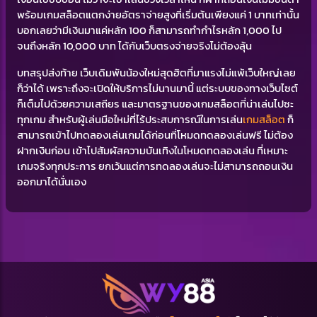
พร้อมเกมสล็อตแตกง่ายอัตราจ่ายสูงที่เริ่มต้นเพียงแค่ 1 บาทเท่านั้น
บอกเลยว่ามีเงินมาแค่หลัก 100 ก็สามารถทำกำไรหลัก 1,000 ไป
จนถึงหลัก 10,000 บาท ได้กับเว็บตรงจ่ายจริงไม่ต้องลุ้น
บทสรุปส่งท้าย เว็บเดิมพันน้องใหม่สุดฮิตที่มาแรงไม่แพ้เว็บใหญ่เลย
ก็ว่าได้ เพราะถึงจะเปิดให้บริการไม่นานมานี้ แต่ระบบของทางเว็บไซต์
ก็เต็มไปด้วยความเสถียร และมาตรฐานของเกมสล็อตที่น่าเล่นไปซะ
ทุกเกม สำหรับผู้เล่นมือใหม่ที่ไร้ประสบการณ์ในการเล่น
เกมสล็อต
ก็
สามารถเข้าไปทดลองเล่นเกมได้ก่อนที่โหมดทดลองเล่นฟรี ไม่ต้อง
ฝากเงินก่อน เข้าไปสัมผัสความบันเทิงในโหมดทดลองเล่น ที่เหมาะ
เกมจริงทุกประการ ยกเว้นแต่การทดลองเล่นจะไม่สามารถถอนเงิน
ออกมาได้นั่นเอง