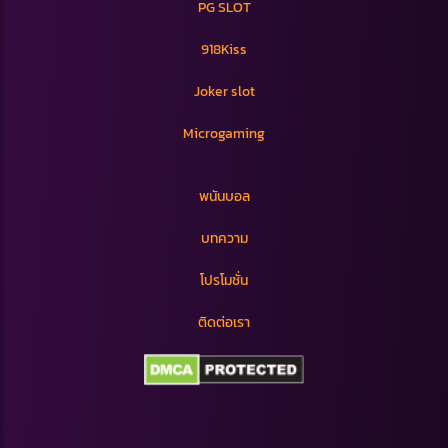
PG SLOT
918Kiss
Joker slot
Microgaming
พนันบอล
บทความ
โปรโมชั่น
ติดต่อเรา