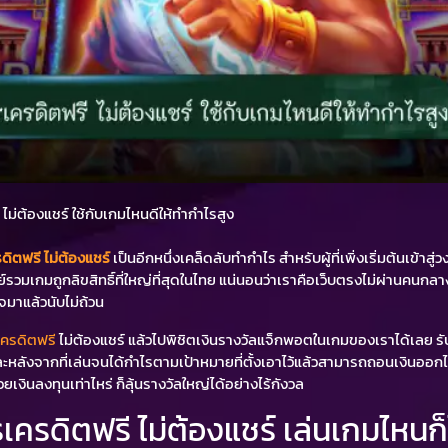
 ไม่ต้องแชร์ ใช้กับเกมไหนดีให้ทำกำไรสูง
ดิตฟรี ไม่ต้องแชร์
เป็นอีกหนึ่งเคล็ดลับทำกำไร สำหรับผู้ที่เพิ่งเริ่มต้นเข้าสู่
นย์รวมเกมถูกลิขสิทธิ์ที่ใหญ่ที่สุดในไทย แน่นอนว่าเราคือเว็บตรงไม่ผ่านคน
จมาแล้วนับไม่ถ้วน
เครดิตฟรี
ไม่ต้องแชร์ แล้วไปพิชิตเงินรางวัลแจ็กพอตในเกมของเราได้เลย รั
ะหลังจากที่เล่นจนได้กำไรตามเป้าหมายที่ตั้งเอาไว้แล้วสามารถถอนเงินออกได้
เงินลงทุนเท่าไหร่ ก็ลุ้นรางวัลใหญ่ได้อย่างไร้กังวล
เครดิตฟรี ไม่ต้องแชร์ เล่นเกมไหนก