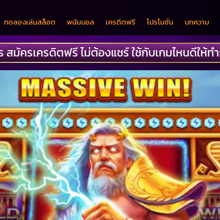
ทดลองเล่นสล็อต
พนันบอล
เครดิตฟรี
โปรโมชั่น
บทความ
คร สมัครเครดิตฟรี ไม่ต้องแชร์ ใช้กับเกมไหนดีให้