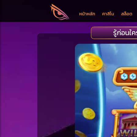
หน้าหลัก
คาสิโน
สล็อต
รู้ก่อนใ