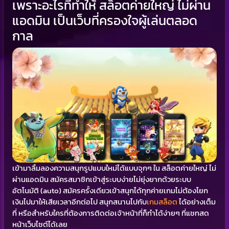
เพราะอะไรที่ทำให้ สล็อตค่ายใหญ่ ไม่ผ่าน
แอดมิน เป็นเว็บที่ครองใจผู้เล่นตลอด
กาล
เข้ามาลิ้มลองความสนุกรูปแบบใหม่ได้แบบจุกๆ ใน สล็อตค่ายใหญ่ ไม่
ผ่านแอดมิน สมัครสมาชิกเข้าสู่ระบบง่ายไม่ยุ่งยากด้วยระบบ
อัตโนมัติ (auto) สมัครครั้งเดียวเข้าสนุกได้ทุกค่ายเกมไม่ต้องโยก
เงินไปมาให้เสียเวลาอีกต่อไป สนุกสนานไปกับ
เกมสล็อต
ได้อย่างเต็ม
ที่ หรือสำหรับใครที่ต้องการติดต่อเจ้าหน้าที่ก็ทำได้ง่ายๆ ที่แชทสด
หน้าเว็บไซต์ได้เลย