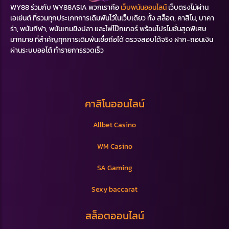
WY88 ร่วมกับ WY88ASIA พวกเราคือ
เว็บพนันออนไลน์
เว็บตรงไม่ผ่าน
เอเย่นต์ ที่รวมทุกประเภทการเดิมพันไว้ในเว็บเดียว ทั้ง สล็อต, คาสิโน, บาคา
ร่า, พนันกีฬา, พนันเกมยิงปลา และไพ่โป๊กเกอร์ พร้อมโปรโมชั่นสุดพิเศษ
มากมาย ที่สำคัญทุกการเดิมพันเชื่อถือได้ ตรวจสอบได้จริง ฝาก-ถอนเงิน
ผ่านระบบออโต้ ทำรายการรวดเร็ว
คาสิโนออนไลน์
Allbet Casino
WM Casino
SA Gaming
Sexy baccarat
สล็อตออนไลน์