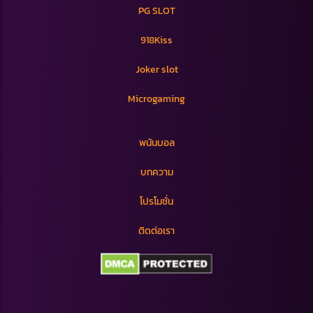
PG SLOT
918Kiss
Joker slot
Microgaming
พนันบอล
บทความ
โปรโมชั่น
ติดต่อเรา