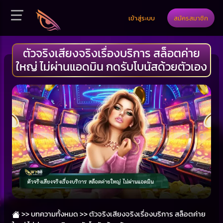
เข้าสู่ระบบ
สมัครสมาชิก
ตัวจริงเสียงจริงเรื่องบริการ สล็อตค่าย
ใหญ่ ไม่ผ่านแอดมิน กดรับโบนัสด้วยตัวเอง
>>
บทความทั้งหมด >>
ตัวจริงเสียงจริงเรื่องบริการ สล็อตค่าย