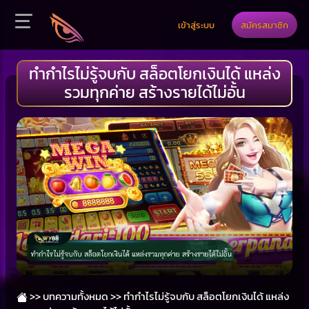
เข้าสู่ระบบ
สมัครสมาชิก
ทำกำไรไม่รู้จบกับ สล็อตโยกเงินได้ แหล่ง
รวมทุกค่าย สร้างรายได้ไม่อั้น
>>
บทความทั้งหมด >>
ทำกำไรไม่รู้จบกับ สล็อตโยกเงินได้ แหล่ง