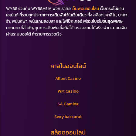
WY88 ร่วมกับ WY88ASIA พวกเราคือ
เว็บพนันออนไลน์
เว็บตรงไม่ผ่าน
เอเย่นต์ ที่รวมทุกประเภทการเดิมพันไว้ในเว็บเดียว ทั้ง สล็อต, คาสิโน, บาคา
ร่า, พนันกีฬา, พนันเกมยิงปลา และไพ่โป๊กเกอร์ พร้อมโปรโมชั่นสุดพิเศษ
มากมาย ที่สำคัญทุกการเดิมพันเชื่อถือได้ ตรวจสอบได้จริง ฝาก-ถอนเงิน
ผ่านระบบออโต้ ทำรายการรวดเร็ว
คาสิโนออนไลน์
Allbet Casino
WM Casino
SA Gaming
Sexy baccarat
สล็อตออนไลน์