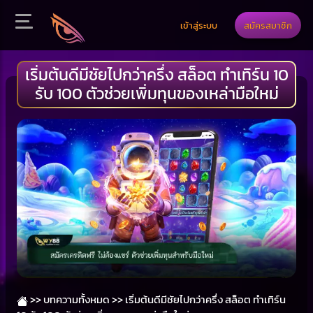
เข้าสู่ระบบ
สมัครสมาชิก
เริ่มต้นดีมีชัยไปกว่าครึ่ง สล็อต ทําเทิร์น 10
รับ 100 ตัวช่วยเพิ่มทุนของเหล่ามือใหม่
>>
บทความทั้งหมด >>
เริ่มต้นดีมีชัยไปกว่าครึ่ง สล็อต ทําเทิร์น