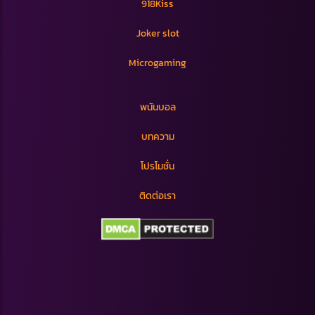
918Kiss
Joker slot
Microgaming
พนันบอล
บทความ
โปรโมชั่น
ติดต่อเรา