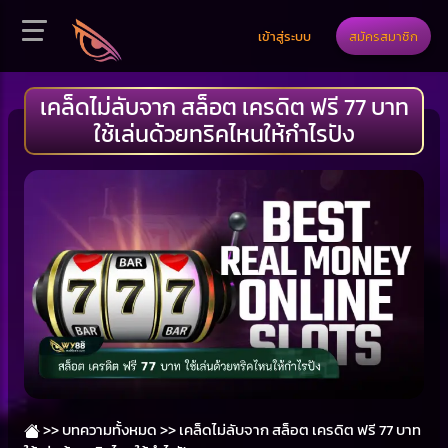
เข้าสู่ระบบ
สมัครสมาชิก
เคล็ดไม่ลับจาก สล็อต เครดิต ฟรี 77 บาท
ใช้เล่นด้วยทริคไหนให้กำไรปัง
>>
บทความทั้งหมด >>
เคล็ดไม่ลับจาก สล็อต เครดิต ฟรี 77 บาท