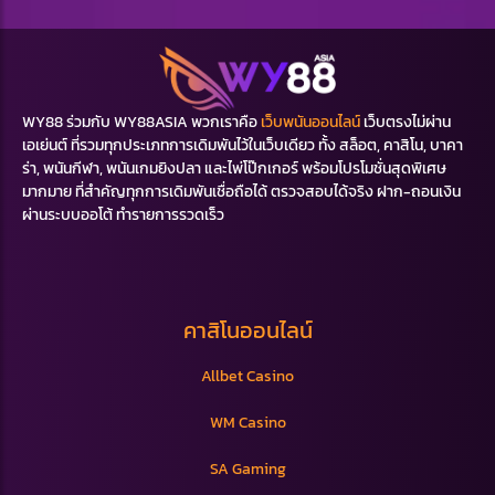
WY88 ร่วมกับ WY88ASIA พวกเราคือ
เว็บพนันออนไลน์
เว็บตรงไม่ผ่าน
เอเย่นต์ ที่รวมทุกประเภทการเดิมพันไว้ในเว็บเดียว ทั้ง สล็อต, คาสิโน, บาคา
ร่า, พนันกีฬา, พนันเกมยิงปลา และไพ่โป๊กเกอร์ พร้อมโปรโมชั่นสุดพิเศษ
มากมาย ที่สำคัญทุกการเดิมพันเชื่อถือได้ ตรวจสอบได้จริง ฝาก-ถอนเงิน
ผ่านระบบออโต้ ทำรายการรวดเร็ว
คาสิโนออนไลน์
Allbet Casino
WM Casino
SA Gaming