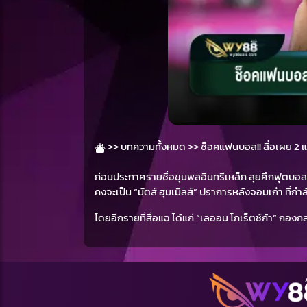
>>
บทความทั้งหมด >>
ช็อคแฟนบอล!! สื่อเผย 2 แ
ก่อนประกาศรายชื่อขุนพลอินทรีเหล็ก ลุยศึกฟุตบอลยูโร
คงจะเป็น “มัตส์ ฮุมเมิลส์” ปราการหลังจอมเก๋า ที่กำ
โดยอีกรายที่สื่อแฉ ได้แก่ “เลออน โกเร็ตซ์ก้า” กองกลา