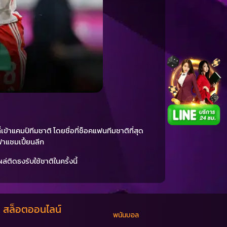
ข้าแคมป์ทีมชาติ โดยชื่อที่ช็อคแฟนทีมชาติที่สุด
ฟ่าแชมเปี้ยนลีก
่ติดธงรับใช้ชาติในครั้งนี้
สล็อตออนไลน์
พนันบอล