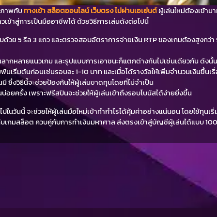
ทธิภาพกับ
ทางเข้า สล็อตออนไลน์ เว็บตรง ไม่ผ่านเอเย่นต์
ผู้เล่นใหม่ต้องเข้าม
้าวเข้าสู่การเป็นมืออาชีพได้ ด้วยวิธีการเล่นดังต่อไปนี้
ะกอบด้วย 5 รีล 3 แถว และตรวจสอบอัตราการจ่ายเงิน RTP ของเกมต้องสูงกว่า 
หลากหลายแนวเกม และรูปแบบการเอาชนะก็แตกต่างกันไปเช่นเดียวกัน ดังนั้นก
นเริ่มต้นก่อนเช่นรอบละ 1-10 บาท และเมื่อได้รางวัลให้เพิ่มจำนวนเงินขึ้นเ
 ซึ่งวิธีนี้จะช่วยป้องกันให้ผู้เล่นขาดทุนโดยที่ไม่จำเป็น
อยครั้ง เพราะฟรีสปินจะช่วยให้ผู้เล่นเข้าถึงรอบโบนัสได้ง่ายยิ่งขึ้น
ในวันนี้ จะช่วยให้ผู้เล่นมือใหม่เข้าทำกำไรได้คุ้มค่าอย่างแน่นอน โดยใช้ทุ
ไปกับเกมสล็อต ควบคู่กับการทำเงินมหาศาล ส่งตรงเข้าสู่บัญชีผู้เล่นได้แบบ 1