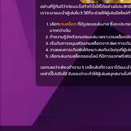
อย่างที่รู้กันดีว่าก่อนจะไปทำกำไรให้ได้อย่างมีประสิ
เราจะมาแนะนำผู้เล่นใน 5 วิธีที่จะช่วยให้ผู้เล่นมือใหม่ก
เลือก
เกมสล็อต
ที่มีรูปแบบเล่นง่าย ซึ่งจะปร
มากกว่าเดิม
ทำความรู้จักตัวเกมก่อนเล่น เพราะเกมสล็อตมี
เริ่มต้นการหมุนสปินเกมสล็อตจาก Bet การเดิมพั
วางแผนการเดิมพันให้เหมาะสมกับเงินทุนที่ผู้เล่นมี
เลือกเล่นเกมสล็อตออนไลน์ ที่มีการแจกฟรีสปินบ่
บอกเลยว่าเพียงทำตาม 5 เคล็ดลับที่ทางเราได้แนะนำไป
เหล่านี้ไปปรับใช้ รับรองว่าจะทำให้ผู้เล่นสนุกสนาน