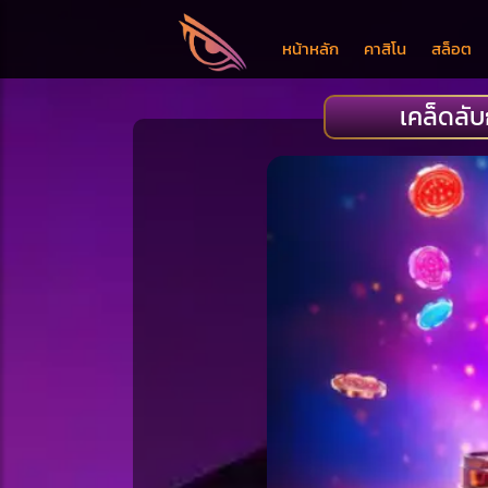
หน้าหลัก
คาสิโน
สล็อต
เคล็ดลับ