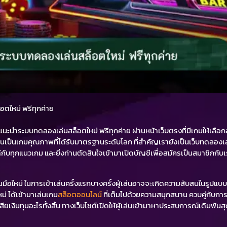
ตใหม่ ฟรีทุกค่าย
ีย แนะนำระบบทดลองเล่นสล็อตใหม่ ฟรีทุกค่าย ผ่านหน้าเว็บตรงที่มีเกมให้เ
วนเป็นเกมคุณภาพที่ได้รับมาตรฐานระดับโลก ที่สำคัญเรายังเป็นเว็บทดลองเล่นที
ทุกแนวเกม และยิ่งท่านตัดสินใจเข้ามาเปิดบัญชีเพื่อสมัครเป็นสมาชิกกับเร
่นมือใหม่ ในการเข้าเล่นครั้งแรกบางครั้งผู้เล่นอาจจะเกิดความสับสนในรูปแ
หม่ ได้เข้ามาเล่นเกม
สล็อตออนไลน์
ที่เต็มไปด้วยความสนุกสนาน ควบคู่กับกา
เสียเงินทุนอะไรทั้งสิ้น ทางเว็บไซต์เปิดให้ผู้เล่นเข้ามาหาประสบการณ์เดิมพั