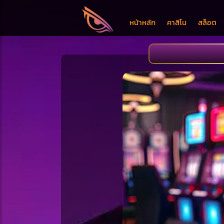
หน้าหลัก
คาสิโน
สล็อต