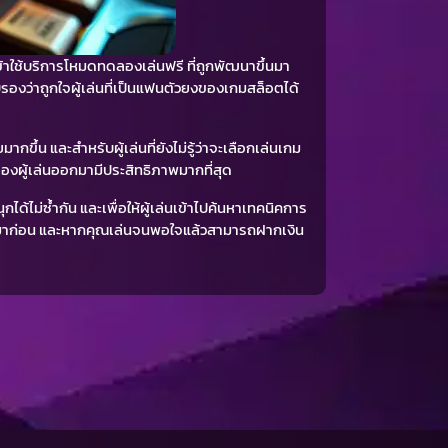
ถเข้าใช้บริการโหมดทดลองเล่นฟรี ที่ถูกพัฒนาขึ้นมา
บรองว่าถูกใจผู้เล่นที่เป็นแฟนตัวยงของเกมสล็อตได้
มากขึ้น และสำหรับผู้เล่นที่ยังไม่รู้ว่าจะเลือกเล่นเกม
นของผู้เล่นออกมามีประสิทธิภาพมากที่สุด
้ไม่ซ้ำกัน และเพื่อให้ผู้เล่นเข้าไปค้นหาเทคนิคการ
เข้ามาก่อน และหากคุณเล่นจนพอใจแล้วสามารถฝากเงิน