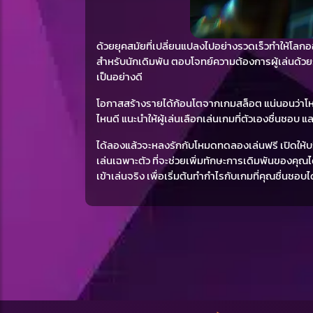
ด้วยยุคสมัยที่เปลี่ยนแปลงไปอย่างรวดเร็วทำให้โลกออน
สำหรับนักเดิมพัน ตอบโจทย์ความต้องการผู้เล่นด้วยระ
เป็นอย่างดี
โอกาสสร้างรายได้ก้อนโตจากเกมสล็อต แน่นอนว่า
ไหนดี แนะนำให้ผู้เล่นเลือกเล่นเกมที่ตัวเองชื่นชอบ 
ได้ลองแล้วจะหลงรักกับโหมดทดลองเล่นฟรี เปิดให้บริก
เล่นเฉพาะตัว ที่จะช่วยเพิ่มทักษะการเดิมพันของค
เข้าเล่นจริง เพื่อเริ่มต้นทำกำไรกับเกมที่คุณชื่นชอบได