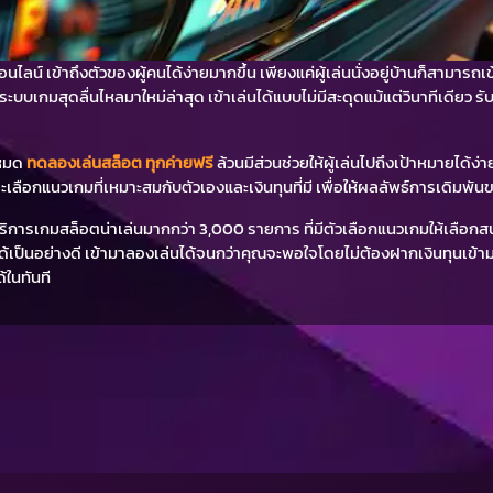
ไลน์ เข้าถึงตัวของผู้คนได้ง่ายมากขึ้น เพียงแค่ผู้เล่นนั่งอยู่บ้านก็สามาร
บบเกมสุดลื่นไหลมาใหม่ล่าสุด เข้าเล่นได้แบบไม่มีสะดุดแม้แต่วินาทีเดียว รั
โหมด
ทดลองเล่นสล็อต ทุกค่ายฟรี
ล้วนมีส่วนช่วยให้ผู้เล่นไปถึงเป้าหมายได้ง่าย
และเลือกแนวเกมที่เหมาะสมกับตัวเองและเงินทุนที่มี เพื่อให้ผลลัพธ์การเดิมพั
ารเกมสล็อตน่าเล่นมากกว่า 3,000 รายการ ที่มีตัวเลือกแนวเกมให้เลือกสนุกได
ุณได้เป็นอย่างดี เข้ามาลองเล่นได้จนกว่าคุณจะพอใจโดยไม่ต้องฝากเงินทุน
้ในทันที