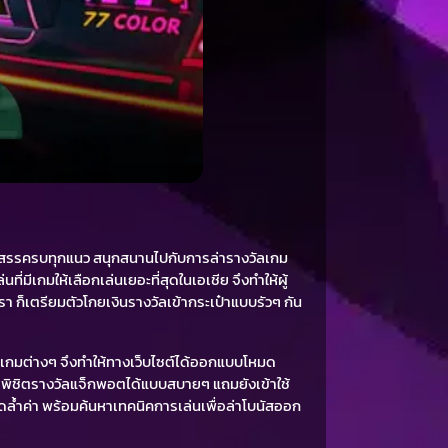
ลือกสรรครบทุกแนว สนุกสนานไปกับการล่ารางวัลเกม
่มีเกมให้เลือกเล่นเยอะที่สุดในเอเชีย จึงทำให้ผู้
า ก็เตรียมตัวโกยเงินรางวัลเข้ากระเป๋าแบบรัวๆ กัน
บบเกมต่างๆ จึงทำให้ทางเว็บไซต์ได้ออกแบบโหมด
รพิชิตรางวัลแจ็กพอตได้แบบสบายๆ แถมยังเข้าใช้
นสุดล้ำค่า พร้อมค้นหาเทคนิคการเล่นเพื่อล่าโบนัสออก