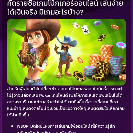
คัดรายชื่อเกมโป๊กเกอร์ออนไลน์ เล่นง่าย
ได้เงินจริง มีเกมอะไรบ้าง?
สำหรับผู้เล่นหน้าใหม่ที่จะเข้าเล่นเกมโป๊กเกอร์ออนไลน์ครั้งแรก แต่
ไม่รู้ว่าจะเลือกเล่น Poker เกมไหนดี เพื่อให้การเล่นเดิมพันเป็นไปได้
อย่างราบรื่น และช่วยสร้างกำไรได้มากยิ่งขึ้น ซึ่งรายชื่อเกมที่เรา
แนะนำผู้เล่นดังต่อไปนี้ จะช่วยเป็นแนวทางให้ผู้เล่นตัดสินใจเลือกเกม
ได้ง่ายยิ่งขึ้น
WSOP: มิติใหม่แห่งการเล่นเกมไพ่ออนไลน์ ที่ให้ความรู้สึก
เหมือนนั่งเล่นอยู่ในลาสเวกัสจริงๆ