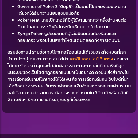
Governor of Poker 3 (Gop3): เป็นเกมโป๊กเกอร์แบบเล่นคน
เดียวที่ได้รับความนิยมสูงบนมือถือ
Poker Heat: เกมโป๊กเกอร์ที่มีผู้ใช้งานมากกว่าครึ่งล้านคนต่อ
วัน แน่นอนควรระวังผู้เล่นระดับเซียนภายในห้องเกม
Zynga Poker: รูปแบบเกมที่ผู้เล่นนิยมเล่นกับเพื่อนและ
ครอบครัว พร้อมโบนัสที่ทำให้ตื่นเต้นตลอดทั้งการเดิมพัน
สรุปส่งท้ายนี้ รายชื่อเกมโป๊กเกอร์ออนไลน์ได้เงินจริงทั้งหมดที่เรา
นำมาฝากผู้เล่น สามารถเล่นได้ผ่าน
คาสิโนออนไลน์เว็บตรง
ของเรา
ได้เลย รับรองว่าคุณจะได้สัมผัสบรรยากาศการเล่นที่สมจริงที่สุด
บนระบบของเว็บไซต์ที่ถูกออกแบบมาเป็นอย่างดี ดังนั้น สิ่งสำคัญใน
การเลือกเล่นเกมโป๊กเกอร์ให้ได้เงิน คือการเลือกเล่นกับเว็บไซต์ที่น่า
เชื่อถืออย่าง WY88 เว็บตรงฝากถอนเงินง่าย สะดวกสบายผ่านระบบ
ออโต้ สามารถทำรายการได้อย่างรวดเร็วภายใน 3 วินาที พร้อมสิทธิ
พิเศษอื่นๆ อีกมากมายที่รอคุณอยู่ที่เว็บของเรา