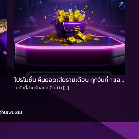
โปรโมชั่น คืนยอดเสียรายเดือน ทุกวันที่ 1 และ
โบนัสนี้สำหรับสกุลเงิน TH […]
16 ของทุกเดือน
อ่านเพิ่มเติม