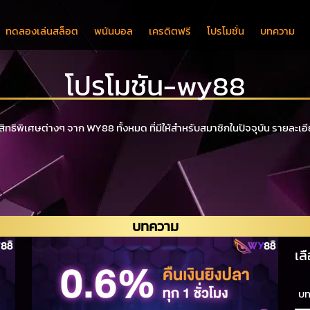
ทดลองเล่นสล็อต
พนันบอล
เครดิตฟรี
โปรโมชั่น
บทความ
โปรโมชัน-wy88
ิทธิพิเศษต่างๆ จาก WY88 ทั้งหมด ที่มีให้สำหรับสมาชิกในปัจจุบัน รายละเอีย
บทความ
เล
บท