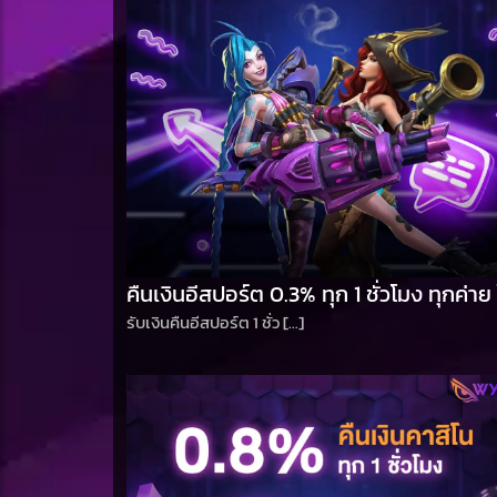
คืนเงินอีสปอร์ต 0.3% ทุก 1 ชั่วโมง ทุกค่าย 
รับเงินคืนอีสปอร์ต 1 ชั่ว […]
มีเทิร์นโอเวอร์