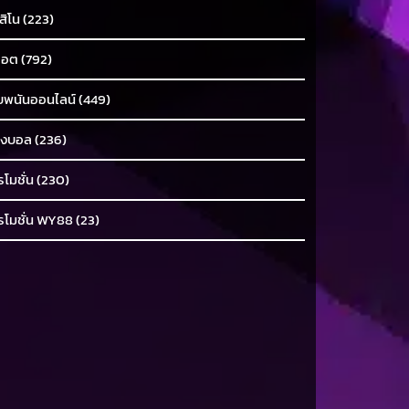
สิโน (223)
็อต (792)
็บพนันออนไลน์ (449)
งบอล (236)
รโมชั่น (230)
รโมชั่น WY88 (23)