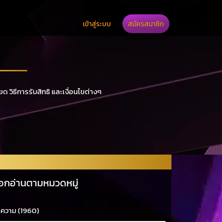
เข้าสู่ระบบ
สมัครสมาชิก
ด วิธีการรับสิทธิ และเงื่อนไขต่างๆ
ือกอ่านตามหมวดหมู่
ความ (1960)