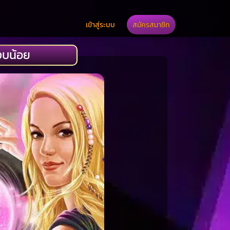
เข้าสู่ระบบ
สมัครสมาชิก
นงบน้อย