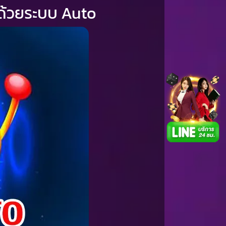
วด้วยระบบ Auto