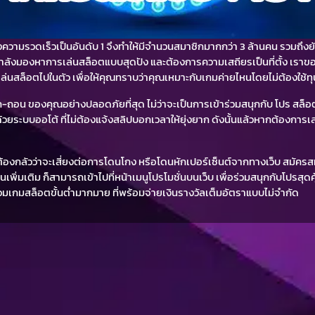
่องความรวดเร็วเป็นอันดับ 1 จึงทำให้มีจำนวนสมาชิกมากกว่า 3 ล้านคน รวมถึงย
ำลังมองหาการเล่นสล็อตแบบสุดปัง และต้องการความเสถียรเป็นที่ตั้ง เราขอใ
เล่นสล็อตไปในตัว เพื่อให้คุณทราบว่าคุณเหมาะกับเกมค่ายไหนโดยไม่ต้องใช้ทุ
-ถอน ของคุณอย่างปลอดภัยที่สุด ไม่ว่าจะเป็นการเข้าร่วมสนุกกับ โปร สล็อ
้วยระบบออโต้ ที่ไม่ต้องแจ้งสลิปบอกเวลาให้ยุ่งยาก ดังนั้นแล้วหากต้องการเ
้องกลัวว่าจะเสี่ยงต่อการโดนโกง หรือโดนหักเปอร์เซ็นต์จากทางเว็บ สมัครสมา
เพิ่มเติม ก็สามารถเข้าไปที่หน้าเมนูโปรโมชั่นบนเว็บ เพื่อร่วมสนุกกับโปรส
ล่งรวมเกมสล็อตขั้นต่ำมากมาย ที่พร้อมจ่ายเงินรางวัลเต็มอัตราแบบไม่จำกัด