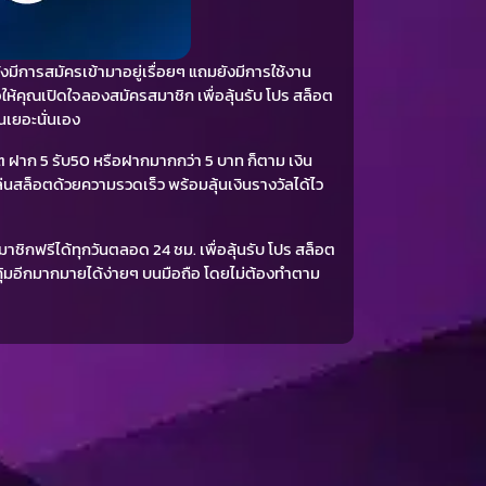
ังมีการสมัครเข้ามาอยู่เรื่อยๆ แถมยังมีการใช้งาน
ห้คุณเปิดใจลองสมัครสมาชิก เพื่อลุ้นรับ โปร สล็อต
นเยอะนั่นเอง
ต ฝาก 5 รับ50 หรือฝากมากกว่า 5 บาท ก็ตาม เงิน
ล่นสล็อตด้วยความรวดเร็ว พร้อมลุ้นเงินรางวัลได้ไว
ชิกฟรีได้ทุกวันตลอด 24 ชม. เพื่อลุ้นรับ โปร สล็อต
ุดคุ้มอีกมากมายได้ง่ายๆ บนมือถือ โดยไม่ต้องทำตาม