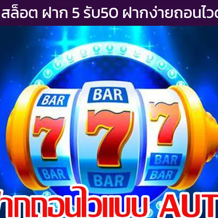
 สล็อต ฝาก 5 รับ50 ฝากง่ายถอนไ