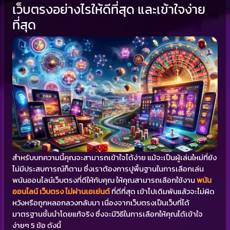
เว็บตรงอย่างไรให้ดีที่สุด และเข้าใจง่าย
ที่สุด
สำหรับบทความนี้คุณจะสามารถเข้าใจได้ง่าย แม้จะเป็นผู้เล่นใหม่ที่ยัง
ไม่มีประสบการณ์ก็ตาม ซึ่งเราต้องการปูพื้นฐานในการเลือกเล่น
พนันออนไลน์เว็บตรงที่ดีให้กับคุณ ให้คุณสามารถเลือกใช้งาน
พนัน
ออนไลน์ เว็บตรง ไม่ผ่านเอเย่นต์
ที่ดีที่สุด เข้าไปเดิมพันแล้วจะไม่ผิด
หวังหรือถูกหลอกลวงกลับมา เนื่องจากเว็บตรงเป็นเว็บที่ได้
มาตรฐานชั้นนำโดยแท้จริง ซึ่งจะมีวิธีในการเลือกให้คุณได้เข้าใจ
ง่ายๆ 5 ข้อ ดังนี้