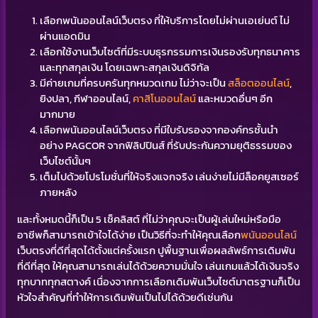
เลือกพนันออนไลน์เว็บตรง ที่ให้บริการโดยไม่ผ่านเอเย่นต์ ไม่
ผ่านแอดมิน
เลือกใช้งานเว็บไซต์ที่มีระบบธุรกรรมการเงินรองรับทุกธนาคาร
และทุกสกุลเงิน โดยเฉพาะสกุลเงินดิจิทัล
มีค่ายเกมที่ครบครันทุกหมวดเกม ไม่ว่าจะเป็น
สล็อตออนไลน์
,
ยิงปลา, กีฬาออนไลน์,
คาสิโนออนไลน์
และหมวดอื่นๆ อีก
มากมาย
เลือกพนันออนไลน์เว็บตรง ที่มีใบรับรองจากองค์กรชั้นนำ
อย่าง PAGCOR จากฟิลิปปินส์ ที่รับประกันความยุติธรรมของ
เว็บไซต์นั้นๆ
เต็มไปด้วยโปรโมชั่นที่ให้จริงแจกจริง เล่นง่ายไม่มีล็อคยูสเซอร์
ภายหลัง
และทั้งหมดนี้ก็เป็น 5 เช็คลิสต์ ที่ไม่ว่าคุณจะเป็นผู้เล่นใหม่หรือมือ
อาชีพก็สามารถเข้าใจได้ง่าย เป็นวิธีที่จะทำให้คุณเลือก
พนันออนไลน์
เว็บตรงที่ดีที่สุดได้ตั้งแต่ครั้งแรก ปูพื้นฐานเพื่อผลลัพธ์การเดิมพัน
ที่ดีที่สุด ให้คุณสามารถเล่นได้ด้วยความมั่นใจ เล่นเกมแล้วได้เงินจริง
ทุกบาททุกสตางค์ เนื่องจากการเลือกเดิมพันเว็บไซต์มาตรฐานก็เป็น
หัวใจสำคัญที่ทำให้การเดิมพันเป็นไปได้ด้วยดีเช่นกัน