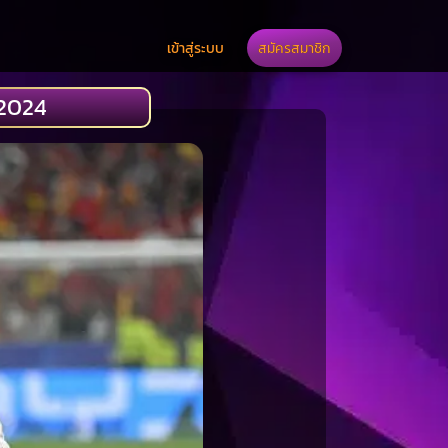
เข้าสู่ระบบ
สมัครสมาชิก
 2024