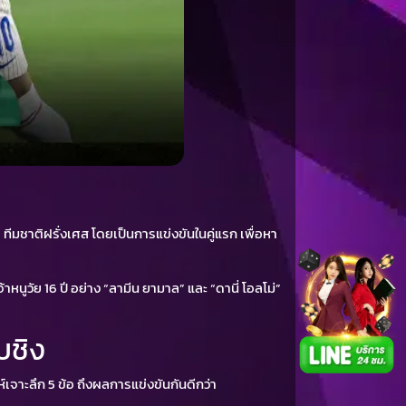
 ทีมชาติฝรั่งเศส โดยเป็นการแข่งขันในคู่แรก เพื่อหา
หนูวัย 16 ปี อย่าง “ลามีน ยามาล” และ “ดานี่ โอลโม่”
อบชิง
์เจาะลึก 5 ข้อ ถึงผลการแข่งขันกันดีกว่า