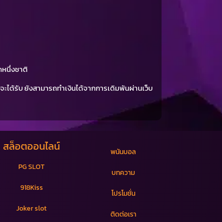
กหนึ่งชาติ
จะได้รับ ยังสามารถทำเงินได้จากการเดิมพันผ่านเว็บ
สล็อตออนไลน์
พนันบอล
PG SLOT
บทความ
918Kiss
โปรโมชั่น
Joker slot
ติดต่อเรา