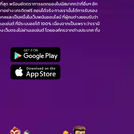
กที่สุด พร้อมอัตตราการแตกของโบนัสมากกว่าที่อื่นๆ อีก
ไฝ่หาอย่าง เครดิตฟรี ถอนได้จริง ทางเรานั้นได้การรับรอง
และเป็นหนึ่งในเว็บพนันออนไลน์ ที่ผู้คนต่างยอมรับว่า
เอเย่นต์ ที่มีระบบออโต้ 100% เนื่องจากเป็นเพราะว่าเรามี
ง เว็บตรงไม่ผ่านเอเย่นต์ โดยองค์กรจากต่างประเทศ ทั้ง