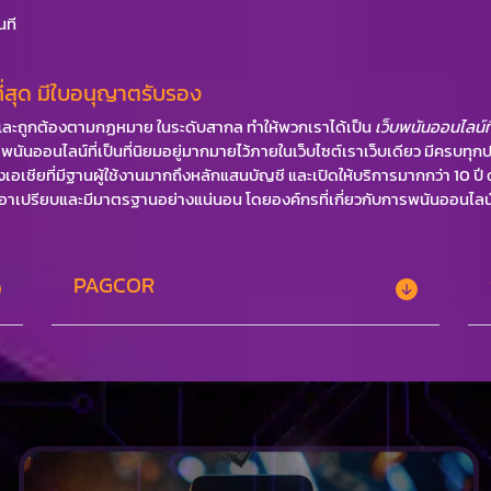
นที
ี่สุด มีใบอนุญาตรับรอง
ง และถูกต้องตามกฏหมาย ในระดับสากล ทำให้พวกเราได้เป็น
เว็บพนันออนไลน์ที่
ันออนไลน์ที่เป็นที่นิยมอยู่มากมายไว้ภายในเว็บไซต์เราเว็บเดียว มีครบทุกป
งเอเชียที่มีฐานผู้ใช้งานมากถึงหลักแสนบัญชี และเปิดให้บริการมากกว่า 10 ปี
ูกเอาเปรียบและมีมาตรฐานอย่างแน่นอน โดยองค์กรที่เกี่ยวกับการพนันออนไ
PAGCOR