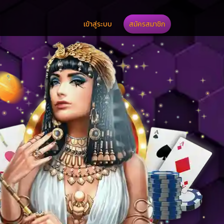
เข้าสู่ระบบ
สมัครสมาชิก