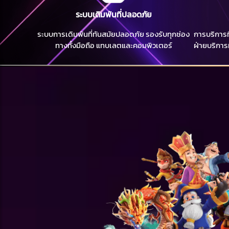
ระบบเดิมพันที่ปลอดภัย
ระบบการเดิมพันที่ทันสมัยปลอดภัย รองรับทุกช่อง
การบริการท
ทางทั้งมือถือ แทบเลตและคอมพิวเตอร์
ฝ่ายบริการ