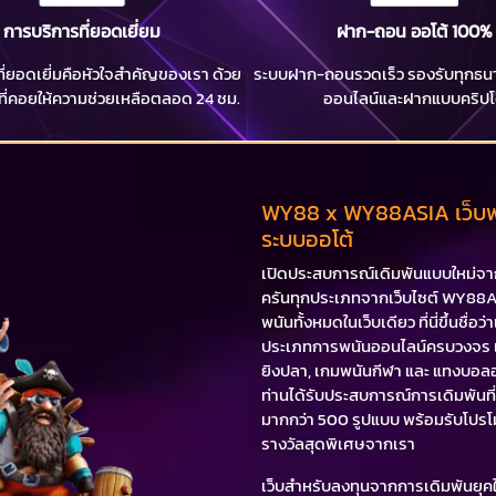
การบริการที่ยอดเยี่ยม
ฝาก-ถอน ออโต้ 100%
ี่ยอดเยี่มคือหัวใจสำคัญของเรา ด้วย
ระบบฝาก-ถอนรวดเร็ว รองรับทุกธน
ที่คอยให้ความช่วยเหลือตลอด 24 ชม.
ออนไลน์และฝากแบบคริป
WY88 x WY88ASIA เว็บพนั
ระบบออโต้
เปิดประสบการณ์เดิมพันแบบใหม่จ
ครันทุกประเภทจากเว็บไซต์ WY88A
พนันทั้งหมดในเว็บเดียว ที่นี่ขึ้นชื่
ประเภทการพนันออนไลน์ครบวงจร เช่น
ยิงปลา, เกมพนันกีฬา และ แทงบอลออนไ
ท่านได้รับประสบการณ์การเดิมพันท
มากกว่า 500 รูปแบบ พร้อมรับโปรโมช
รางวัลสุดพิเศษจากเรา
เว็บสำหรับลงทุนจากการเดิมพันยุคใ