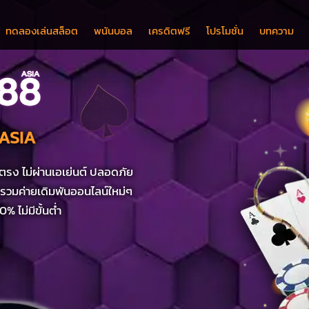
ทดลองเล่นสล็อต
พนันบอล
เครดิตฟรี
โปรโมชั่น
บทความ
ASIA
ตรง ไม่ผ่านเอเย่นต์ ปลอดภัย
วมค่ายเดิมพันออนไลน์ใหม่ๆ
ไม่มีขั้นต่ำ