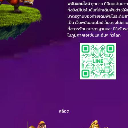
พนันออนไลน์
ทุกค่าย ที่มีคนเล่นมา
ทั้งยังมีโปรโมชั่นที่นักเดิมพันต่าง
มาตรฐานของค่ายเดิมพันในระดับสากล
เป็น เว็บพนันออนไลน์เว็บตรงไม่ผ่าน
ทั้งการรักษามาตรฐานและ มีใบรับรอ
ในภูมิภาคเอเชียและอื่นๆ ทั่วโลก
สล็อต