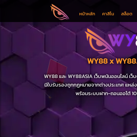
หน้าหลัก
คาสิโน
สล็อต
WY88 x WY88
WY88
และ
WY88ASIA
เว็บพนันออนไลน์ เว็บ
มีใบรับรองถูกกฏหมายจากต่างประเทศ แหล่งร
พร้อมระบบฝาก-ถอนออโต้ 100% 