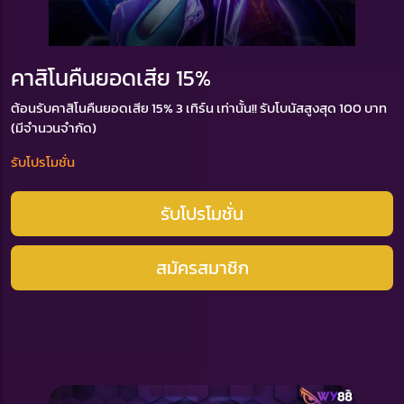
คาสิโนคืนยอดเสีย 15%
ต้อนรับคาสิโนคืนยอดเสีย 15% 3 เทิร์น เท่านั้น!! รับโบนัสสูงสุด 100 บาท
(มีจำนวนจำกัด)
รับโปรโมชั่น
รับโปรโมชั่น
สมัครสมาชิก