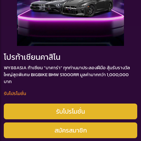
โปรท้าเซียนคาสิโน
WY88ASIA ท้าเซียน “บาคาร่า” ทุกท่านมาประลองฝีมือ ลุ้นรับรางวัล
ใหญ่สุดพิเศษ BIGBIKE BMW S1000RR มูลค่ามากกว่า 1,000,000
บาท
รับโปรโมชั่น
รับโปรโมชั่น
สมัครสมาชิก