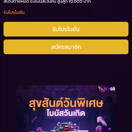
สเต็ปตายหมด รับโบนัสเงินคืน สูงสุด 10,000 บาท
รับโปรโมชั่น
รับโปรโมชั่น
สมัครสมาชิก