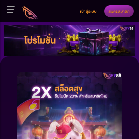
เข้าสู่ระบบ
สมัครสมาชิก