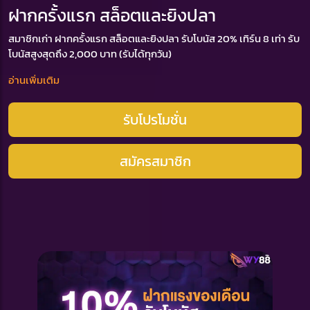
ฝากครั้งแรก สล็อตและยิงปลา
สมาชิกเก่า ฝากครั้งแรก สล็อตและยิงปลา รับโบนัส 20% เทิร์น 8 เท่า รับ
โบนัสสูงสุดถึง 2,000 บาท (รับได้ทุกวัน)
อ่านเพิ่มเติม
รับโปรโมชั่น
สมัครสมาชิก