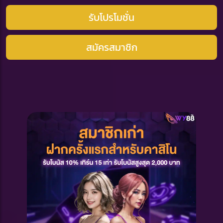
รับโปรโมชั่น
สมัครสมาชิก