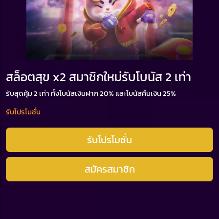
สล็อตสุข x2 สมาชิกใหม่รับโบนัส 2 เท่า
รับสุดคุ้ม 2 เท่า ทั้งโบนัสเงินฝาก 20% และโบนัสคืนเงิน 25%
รับโปรโมชั่น
รับโปรโมชั่น
สมัครสมาชิก