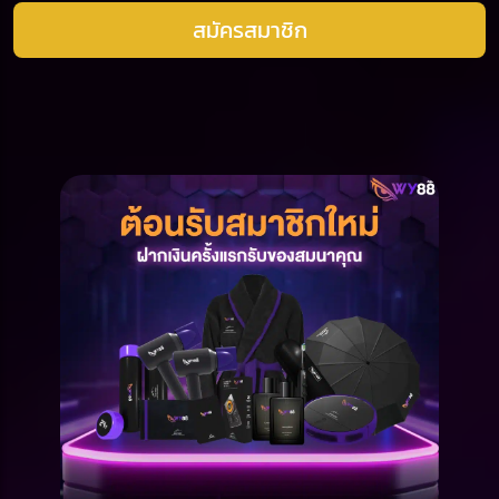
สมัครสมาชิก