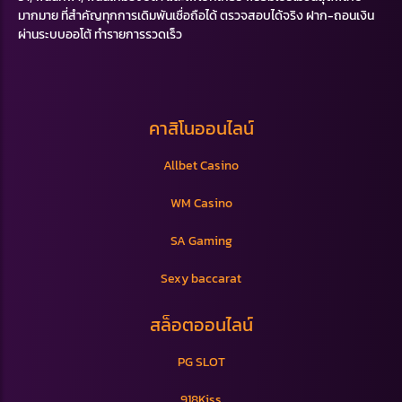
มากมาย ที่สำคัญทุกการเดิมพันเชื่อถือได้ ตรวจสอบได้จริง ฝาก-ถอนเงิน
ผ่านระบบออโต้ ทำรายการรวดเร็ว
คาสิโนออนไลน์
Allbet Casino
WM Casino
SA Gaming
Sexy baccarat
สล็อตออนไลน์
PG SLOT
918Kiss