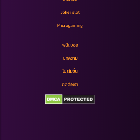
Joker slot
Microgaming
พนันบอล
บทความ
โปรโมชั่น
ติดต่อเรา