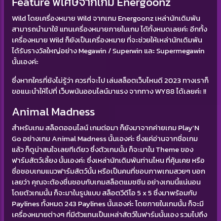
Feature พิเศษจากเกม Energoonz
Wild โดยเครื่องหมาย Wild จากเกม Energoonz เหล่านักเดิมพัน
สามารถนำมาใช้ แทนเครื่องหมายภายในเกม ได้ทั้งหมดเลยค่ะ อีกทั้ง
เครื่องหมาย Wild ก็ยังเป็นเครื่องหมาย ที่จะช่วยให้เหล่านักเดิมพัน
ได้รับรางวัลใหญ่อย่าง Megawin / Superwin และ Supermegawin
นั้นเองค่ะ
ซึ่งหากใครที่ยังไม่รู้ว่า ควรที่จะไป เล่นสล็อตเว็บไหนดี 2023 ทางเราก็
ขอแนะนำให้ไปที่ เว็บพนันออนไลน์มาแรง จากทาง WY88 ได้เลยค่ะ !!
Animal Madness
สำหรับเกม สล็อตออนไลน์ เกมต่อมา ก็ยังมาจากค่ายเกม Play’N
Go อย่างเกม Animal Madness นั้นเองค่ะ ซึ่งแค่อ่านจากชื่อเกม
แล้ว ก็ดูน่าสนใจเลยทีเดียว ซึ่งตัวเกมนั้น ก็จะมาใน Theme ของ
ฟาร์มสัตว์เลี้ยง นั้นเองค่ะ ซึ่งเหล่านักเดิมพันท่านไหน ที่คุ้นเคย หรือ
ชื่อชอบเกมแนวฟาร์มสัตว์นั้น หรือเป็นคนที่ชอบภาพเกมสวยๆ บอก
เลยว่า คุณจะต้องชื่นชอบกับเกมสล็อตแมชชีน อย่างเกมนี้แน่นอน
โดยตัวเกมนั้น ก็จะมาในรูปแบบ สล็อตวีดีโอ 5 x 5 ซึ่งมาพร้อมกับ
Paylines ทั้งหมด 243 Paylines นั้นเองค่ะ โดยภายในเกมนั้น ก็จะมี
เครื่องหมายต่างๆ ที่มีตัวแทนเป็นเหล่าสัตว์ในฟาร์มนั้นเอง รวมไปถึง