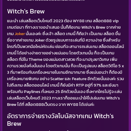
Witch’s Brew
แนะนำ เล่นสล็อตเว็บไหนดี 2023 ต้อง WY88 เกม สล็อต888 vip
เกมต่อมา ที่ทางเราขอนำเสนอ นั้นก็คือเกม Witch’s Brew จากค่าย
เกม
Joker
นั้นเองค่ะ ซึ่งเจ้า สล็อต เกมนี้ ก็ถือว่า เป็นเกม สล็อต ขึ้น
ชื่อจากค่ายเกม Joker ด้วยรูปแบบการเล่นที่มี ความง่าย ซึ่งสำหรับ
ใครที่เป็นพวกมือใหม่หัดเล่น ย่อมที่จะสามารถเล่นเกม สล็อตออนไลน์
เกมนี้ ได้อย่างง่ายดายอย่างแน่นอน โดยตัวเกมนั้น ก็จะเป็นเกม
สล็อต ที่มีใน Theme ของแม่มดสาวสวย ที่จะมาปรุงยาวิเศษ เพิ่ม
ความรวยมั่งคั่งนั้นเอง โดยตัวเกมนั้น ก็จะเป็นรูปแบบ สล็อตวีดีโอ 5 x
3 ที่มาพร้อมกับเครื่องหมายในเกมอีกมากมาย ซึ่งแน่นอนว่า ก็ต้องมี
เครื่องหมายพิเศษ อย่าง Scatter และ Feature อีกด้วยนั้นเองค่ะ รวม
ไปถึงเกม สล็อตออนไลน์ เกมนี้ ก็ยังมีค่า RTP อยู่ที่ 97% และยังมา
พร้อมกับ Paylines ทั้งหมด 25 อีกด้วยนั้นเอง ซึ่งหากใครไม่รู้จะเล่น
เล่นสล็อตเว็บไหนดี 2023 ทางเราก็ขอแนะนำให้ไปเล่นเกม Witch’s
Brew ได้ที่ สล็อต888เว็บตรง จาก WY88 ได้เช่นค่ะ
อัตราการจ่ายรางวัลโบนัสจากเกม Witch’s
Brew