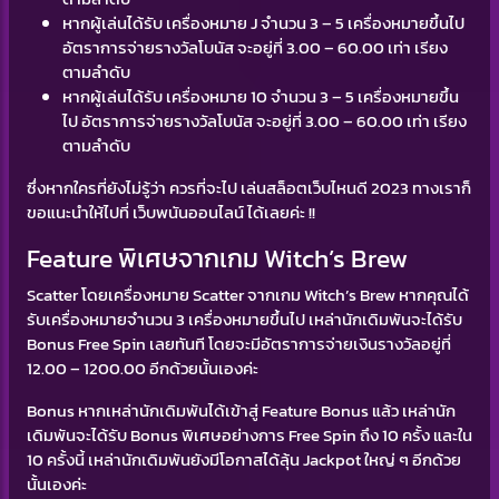
หากผู้เล่นได้รับ เครื่องหมาย J จำนวน 3 – 5 เครื่องหมายขึ้นไป
อัตราการจ่ายรางวัลโบนัส จะอยู่ที่ 3.00 – 60.00 เท่า เรียง
ตามลำดับ
หากผู้เล่นได้รับ เครื่องหมาย 10 จำนวน 3 – 5 เครื่องหมายขึ้น
ไป อัตราการจ่ายรางวัลโบนัส จะอยู่ที่ 3.00 – 60.00 เท่า เรียง
ตามลำดับ
ซึ่งหากใครที่ยังไม่รู้ว่า ควรที่จะไป เล่นสล็อตเว็บไหนดี 2023 ทางเราก็
ขอแนะนำให้ไปที่ เว็บพนันออนไลน์ ได้เลยค่ะ !!
Feature พิเศษจากเกม Witch’s Brew
Scatter โดยเครื่องหมาย Scatter จากเกม Witch’s Brew หากคุณได้
รับเครื่องหมายจำนวน 3 เครื่องหมายขึ้นไป เหล่านักเดิมพันจะได้รับ
Bonus Free Spin เลยทันที โดยจะมีอัตราการจ่ายเงินรางวัลอยู่ที่
12.00 – 1200.00 อีกด้วยนั้นเองค่ะ
Bonus หากเหล่านักเดิมพันได้เข้าสู่ Feature Bonus แล้ว เหล่านัก
เดิมพันจะได้รับ Bonus พิเศษอย่างการ Free Spin ถึง 10 ครั้ง และใน
10 ครั้งนี้ เหล่านักเดิมพันยังมีโอกาสได้ลุ้น Jackpot ใหญ่ ๆ อีกด้วย
นั้นเองค่ะ