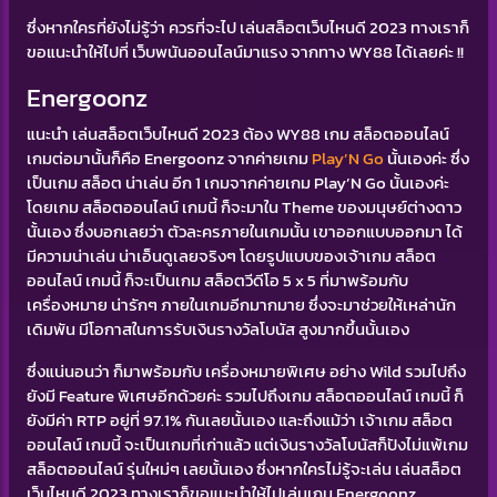
ซึ่งหากใครที่ยังไม่รู้ว่า ควรที่จะไป เล่นสล็อตเว็บไหนดี 2023 ทางเราก็
ขอแนะนำให้ไปที่ เว็บพนันออนไลน์มาแรง จากทาง WY88 ได้เลยค่ะ !!
Energoonz
แนะนำ เล่นสล็อตเว็บไหนดี 2023 ต้อง WY88 เกม สล็อตออนไลน์
เกมต่อมานั้นก็คือ Energoonz จากค่ายเกม
Play’N Go
นั้นเองค่ะ ซึ่ง
เป็นเกม สล็อต น่าเล่น อีก 1 เกมจากค่ายเกม Play’N Go นั้นเองค่ะ
โดยเกม สล็อตออนไลน์ เกมนี้ ก็จะมาใน Theme ของมนุษย์ต่างดาว
นั้นเอง ซึ่งบอกเลยว่า ตัวละครภายในเกมนั้น เขาออกแบบออกมา ได้
มีความน่าเล่น น่าเอ็นดูเลยจริงๆ โดยรูปแบบของเจ้าเกม สล็อต
ออนไลน์ เกมนี้ ก็จะเป็นเกม สล็อตวีดีโอ 5 x 5 ที่มาพร้อมกับ
เครื่องหมาย น่ารักๆ ภายในเกมอีกมากมาย ซึ่งจะมาช่วยให้เหล่านัก
เดิมพัน มีโอกาสในการรับเงินรางวัลโบนัส สูงมากขึ้นนั้นเอง
ซึ่งแน่นอนว่า ก็มาพร้อมกับ เครื่องหมายพิเศษ อย่าง Wild รวมไปถึง
ยังมี Feature พิเศษอีกด้วยค่ะ รวมไปถึงเกม สล็อตออนไลน์ เกมนี้ ก็
ยังมีค่า RTP อยู่ที่ 97.1% กันเลยนั้นเอง และถึงแม้ว่า เจ้าเกม สล็อต
ออนไลน์ เกมนี้ จะเป็นเกมที่เก่าแล้ว แต่เงินรางวัลโบนัสก็ปังไม่แพ้เกม
สล็อตออนไลน์ รุ่นใหม่ๆ เลยนั้นเอง ซึ่งหากใครไม่รู้จะเล่น เล่นสล็อต
เว็บไหนดี 2023 ทางเราก็ขอแนะนำให้ไปเล่นเกม Energoonz