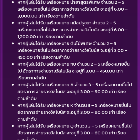
หากผู้เล่นได้รับ เครื่องหมาย น้ำยาสูตรพิเศษ จำนวน 2 – 5
เครื่องหมายขึ้นไป อัตราการจ่ายรางวัลโบนัส จะอยู่ที่ 6.00 –
3,000.00 เท่า เรียงตามลำดับ
หากผู้เล่นได้รับ เครื่องหมาย หม้อปรุงยา จำนวน 2 – 5
เครื่องหมายขึ้นไป อัตราการจ่ายรางวัลโบนัส จะอยู่ที่ 6.00 –
1,200.00 เท่า เรียงตามลำดับ
หากผู้เล่นได้รับ เครื่องหมาย ต้นไม้พิเศษ จำนวน 2 – 5
เครื่องหมายขึ้นไป อัตราการจ่ายรางวัลโบนัส จะอยู่ที่ 3.00 –
450.00 เท่า เรียงตามลำดับ
หากผู้เล่นได้รับ เครื่องหมาย กบ จำนวน 2 – 5 เครื่องหมายขึ้น
ไป อัตราการจ่ายรางวัลโบนัส จะอยู่ที่ 3.00 – 450.00 เท่า
เรียงตามลำดับ
หากผู้เล่นได้รับ เครื่องหมาย A จำนวน 3 – 5 เครื่องหมายขึ้นไป
อัตราการจ่ายรางวัลโบนัส จะอยู่ที่ 3.00 – 90.00 เท่า เรียง
ตามลำดับ
หากผู้เล่นได้รับ เครื่องหมาย K จำนวน 3 – 5 เครื่องหมายขึ้นไป
อัตราการจ่ายรางวัลโบนัส จะอยู่ที่ 3.00 – 90.00 เท่า เรียง
ตามลำดับ
หากผู้เล่นได้รับ เครื่องหมาย Q จำนวน 3 – 5 เครื่องหมายขึ้นไป
อัตราการจ่ายรางวัลโบนัส จะอยู่ที่ 3.00 – 60.00 เท่า เรียง
ตามลำดับ