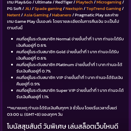
เกม Play&Go / Ultimate / RedTiger /
Playtech
/
Microgaming
/
PG Soft /
JiLi
/
Spade gaming
/
Nextspin
/
TopTrend Gaming
/
Netent
/
Asia Gaming
/
Habanero
/ Pragmatic Play และค่าย
เกม Game Play นั้นเองค่ะ โดยรายละเอียดในการคืนเงิน จะเป็นไป
ตามดังนี้
คนที่อยู่ในระดับสมาชิก Normal จ่ายขั้นต่ำที่ 1 บาท ท่านจะได้รับ
เงินคืนอยู่ที่ 0.6%
คนที่อยู่ในระดับสมาชิก Gold จ่ายขั้นต่ำที่ 1 บาท ท่านจะได้รับ
เงินคืนอยู่ที่ 0.6%
คนที่อยู่ในระดับสมาชิก Platinum จ่ายขั้นต่ำที่ 1 บาท ท่านจะได้
รับเงินคืนอยู่ที่ 0.7%
คนที่อยู่ในระดับสมาชิก VIP จ่ายขั้นต่ำที่ 1 บาท ท่านจะได้รับเงิน
คืนอยู่ที่ 0.9%
คนที่อยู่ในระดับสมาชิก Super VIP จ่ายขั้นต่ำที่ 1 บาท ท่านจะได้
รับเงินคืนอยู่ที่ 1.1%
**หมายเหตุ ท่านจะได้รับเงินคืนทุกๆ 3 ชั่วโมง โดยเริ่มเวลาตั้งแต่
03:00 น. (GMT+8) ของทุกๆ วัน
โบนัสสุขสันต์ วันพิเศษ เล่นสล็อตเว็บไหนดี