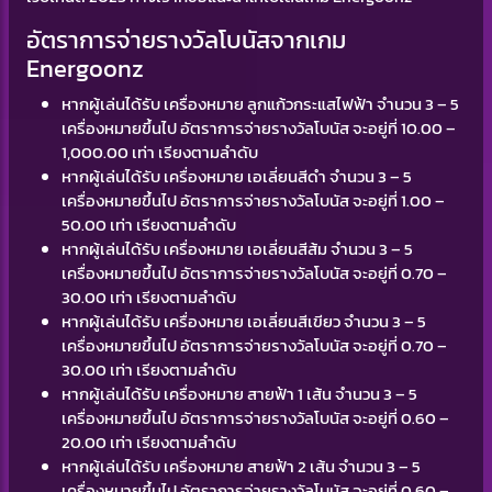
อัตราการจ่ายรางวัลโบนัสจากเกม
Energoonz
หากผู้เล่นได้รับ เครื่องหมาย ลูกแก้วกระแสไฟฟ้า จำนวน 3 – 5
เครื่องหมายขึ้นไป อัตราการจ่ายรางวัลโบนัส จะอยู่ที่ 10.00 –
1,000.00 เท่า เรียงตามลำดับ
หากผู้เล่นได้รับ เครื่องหมาย เอเลี่ยนสีดำ จำนวน 3 – 5
เครื่องหมายขึ้นไป อัตราการจ่ายรางวัลโบนัส จะอยู่ที่ 1.00 –
50.00 เท่า เรียงตามลำดับ
หากผู้เล่นได้รับ เครื่องหมาย เอเลี่ยนสีส้ม จำนวน 3 – 5
เครื่องหมายขึ้นไป อัตราการจ่ายรางวัลโบนัส จะอยู่ที่ 0.70 –
30.00 เท่า เรียงตามลำดับ
หากผู้เล่นได้รับ เครื่องหมาย เอเลี่ยนสีเขียว จำนวน 3 – 5
เครื่องหมายขึ้นไป อัตราการจ่ายรางวัลโบนัส จะอยู่ที่ 0.70 –
30.00 เท่า เรียงตามลำดับ
หากผู้เล่นได้รับ เครื่องหมาย สายฟ้า 1 เส้น จำนวน 3 – 5
เครื่องหมายขึ้นไป อัตราการจ่ายรางวัลโบนัส จะอยู่ที่ 0.60 –
20.00 เท่า เรียงตามลำดับ
หากผู้เล่นได้รับ เครื่องหมาย สายฟ้า 2 เส้น จำนวน 3 – 5
เครื่องหมายขึ้นไป อัตราการจ่ายรางวัลโบนัส จะอยู่ที่ 0.60 –