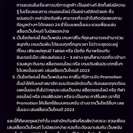
การอบรมในเรื่องการบริการลูกค้า เป็นอย่างดี อีกทั้งยังมีความ
รู้ ในเรื่องของการ เกมออนไลน์ เป็นอย่างดีอีกด้วยค่ะ ซึ่ง
แน่นอนว่า เหล่านักเดิมพัน สามารถที่จะเข้าไปติดต่อสอบถาม
ข้อมูลต่างๆ ได้ตลอด 24 ชั่วโมงเลยนั้นเอง ชวนเพื่อนเล่น
สล็อตเว็บไหนดี โบนัสแตกง่าย
เว็บไซต์แห่งนี้ คือเว็บพนัน เกมคาสิโน ที่คุณสามารถเข้ามาร่วม
สนุกกับ เกมเดิมพัน ได้แบบทุกที่ทมุกเวลา ไม่ว่าจะคุณจะอยู่
ที่ไหน เพียงแค่คุณมี Tablet หรือ มือถือ ที่มาพร้อมกับ
อินเตอร์เน็ต เพียงแค่ของ 2 – 3 อย่าง คุณก็สามารถที่จะเข้ามา
ร่วมสนุก กับเกม สล็อตออนไลน หรือ เกมเดิมพันประเภทอื่นๆ
ได้เลยนั้นเองค่ะ เล่นสล็อตเว็บไหนดี 2023
เว็บไซต์แห่งนี้ คือเว็บพนันเกม คาสิโน ที่มีการจัด Promotion
ชั้นนำให้กับเหล่าสมาชิก แบบจัดหนักจัดเต็ม กันตลอดทุกเดือน
เลยนั้นเอง ซึ่งไม่ว่าคุณจะเล่นเป็นเกม สล็อตออนไลน์ หรือ กีฬา
ออนไลน์ หรือ เกมส์ยิงปลา หรือจะเป็นเกม คาสิโนสด เขาก็มี
Promotion ให้เลือกใช้แบบครบครัน ต่างจากเว็บไซต์อื่นๆ เลย
นั้นเอง เล่นสล็อตเว็บไหนดี 2023
และนี้ก็คือเหตุผลว่าทำไม เหล่านักเดิมพันที่สงสัยว่าควรจะ ชวนเพื่อน
เล่นสล็อตเว็บไหนดี โบนัสแตกง่าย ควรที่จะต้องมาเล่นกับ เว็บพนัน