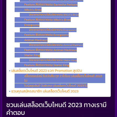
Feature พิเศษจากเกม Ganesha Fortune
Witch’s Brew
อัตราการจ่ายรางวัลโบนัสจากเกม Witch’s Brew
Feature พิเศษจากเกม Witch’s Brew
Energoonz
อัตราการจ่ายรางวัลโบนัสจากเกม Energoonz
Feature พิเศษจากเกม Energoonz
Animal Madness
อัตราการจ่ายรางวัลโบนัสจากเกม Animal Madness
Feature พิเศษจากเกม Animal Madness
Skater King
อัตราการจ่ายรางวัลโบนัสจากเกม Skater King
Feature พิเศษจากเกม Skater King
เล่นสล็อตเว็บไหนดี 2023 แจก Promotion สุดปัง
สล็อตออนไลน์ รับเงินคืน ทุก 3 ชั่วโมง เล่นสล็อตเว็บไหนดี 2023
ไป
โบนัสสุขสันต์ วันพิเศษ เล่นสล็อตเว็บไหนดี 2023 ไป
ชวนคุณสมัครสมาชิก เล่นสล็อตเว็บไหนดี 2023
ชวนเล่นสล็อตเว็บไหนดี 2023 ทางเรามี
คำตอบ