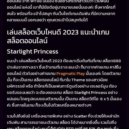
ออนไลน์ จาก WY88 นั้นเอง ซึ่งอย่างที่ได้กล่าวไปว่า เว็บพนัน
ออนไลน์ แห่งนี้ เขาก็มีข้อดีอยู่มากมายเลยนั้นเองค่ะ ซึ่งหากใครที่
สนใจ พร้อมที่จะเข้าไปสนุก กับเว็บไซต์เกมเดิมพัน ที่มีความหลาก
หลายแบบนี้ บอกเลยว่า คุณควรเข้าไปสนุกกันได้
เล่นสล็อตเว็บไหนดี 2023 แนะนำเกม
สล็อตออนไลน์
Starlight Princess
แนะนำ เล่นสล็อตเว็บไหนดี 2023 ต้องมาเริ่มต้นกันที่เกม สล็อต888
น่าเล่นจากทางเรา ซึ่งเจ้าเกมที่เราจะแนะนำ ก็มาจากค่ายเกม คาสิโน
ออนไลน์ ตัวดังอย่างค่ายเกม
Pragmatic Play
นั้นเองค่ะ โดยตัวเกม
นั้น ก็จะเป็นเกม สล็อตออนไลน์ ที่มาใน Theme ของสาวน้อย
มหัศจรรย์ หรือ ถ้าใครที่เป็นแฟนการ์ตูนดังอย่าง เซเลอร์มูน ต้อง
ขอรับรองเลยว่า จะต้องชอบเกม สล็อต Starlight Princess อย่าง
แน่นอน โดยรูปแบบของตัวเกมนั้น เป็นเกม สล็อตวีดีโอ 6 x 5 นั้นเอง
ค่ะ ซึ่งภายในเกม ก็จะเต็มไปด้วยเครื่องหมายต่างๆ
รวมไปถึงยังมี เครื่องหมายพิเศษ อย่าง Scatter ที่จะช่วยให้เหล่านัก
เดิมพัน สามารถเอาชนะตัวเกม สล็อต ได้ง่ายมากยิ่งขึ้น รวมไปถึง
เกม สล็อตออนไลน์ เกมนี้ ก็ยังมีค่า RTP อยู่ที่ 95.51% กันเลยค่ะ ซึ่ง