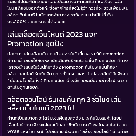
แนะนำไปนั้น ก็มีความน่าเล่นเป็นอย่างมาก และที่สำคัญเงินรางวัล
โบนัส ก็ยังปังอีกด้วยค่ะ ซึ่งหากใครที่ยังไม่รู้ว่า ควรที่จะ ชวนเพื่อนเล่น
สล็อตเว็บไหนดี โบนัสแตกง่าย ทางเราก็ขอแนะนำให้ไปที่ เว็บ
ตรง100% จากทาง เราได้เลยค่ะ
เล่นสล็อตเว็บไหนดี 2023 แจก
Promotion สุดปัง
ต้องการ เล่นสล็อตเว็บไหนดี 2023 ในวันนี้ทางเรา ก็มี Promotion
ดีๆ มานำเสนอให้กับเหล่านักเดิมพันอีกแล้วค่ะ ซึ่ง Promotion ที่ทาง
เราขอนำเสนอในวันนี้ก็มาถึง 2 Promotion กันไปเลยนั้นก็คือ ”
สล็อตออนไลน์ รับเงินคืน ทุก 3 ชั่วโมง ” และ ” โบนัสสุขสันต์ วันพิเศษ
” นั้นเอง โดยในทั้ง 2 Promotion นี้ จะมีรายละเอียดอย่างไรบ้าง เรา
ตามไปดูกันเลยค่ะ
สล็อตออนไลน์ รับเงินคืน ทุก 3 ชั่วโมง เล่น
สล็อตเว็บไหนดี 2023 ไป
ท่านที่เป็นสมาชิก จะได้รับเงินคืนสูงสุดถึง 1.1% กันไปเลยค่ะ โดยมี
เงื่อนไขง่ายๆ เพียงแค่คุณเป็นสมาชิกกับทาง เว็บพนันออนไลน์ จาก
WY88 และทำการเข้าไปเล่นเกม ประเภท ” สล็อตออนไลน์ ” ผ่านค่าย