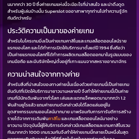
นมากกว่า 30 ปี ซึ่งค่ายเกมแห่งนี้จะมีอะไรที่น่าสนใจ และน่าดึงดูด
สำหรับผู้เล่นบ้างนั้น Superslot ขออาสาพาทุกท่านไปทำความรู้จัก
กันดีกว่าครับ
ประวัติความเป็นมาของค่ายเกม
สำหรับไมโครเกมมิ่งเป็นค่ายเกมคาสิโนและเกมสล็อตออนไลน์ราย
แรกของโลก และได้ทำการเปิดให้บริการมาตั้งแต่ปี 1994 ซึ่งถือว่า
เป็นค่ายแรกของโลกที่ได้ทำการผลิตเกมสล็อตออกมาในรูปแบบของ
เกมมือถือ และมีบริษัทใหญ่ตั้งอยู่ที่เกาะแมนจากสหราชอาณาจักร
ความน่าสนใจจากทางค่าย
สำหรับสิ่งที่น่าสนใจของทางค่ายนั้นเนื่องด้วยค่ายเกมนี้เป็นค่ายเกม
อันดับ1ที่เปิดให้บริการมายาวนานหลายปี จึงทำให้ค่ายเกมนี้เป็นค่าย
เกมที่มีนักเดิมพันจากทั่วโลก เล่นและแตกแจ็คพอตมามากกว่า 1.2
พันล้านยูโรแล้ว แถมค่ายเกมดังกล่าวยังได้โลดแล่นอยู่ใน
อุตสาหกรรมเกมออนไลน์มากมาย มาพร้อมกับการการันตีการสร้าง
รายได้จากการเดิมพัน
คาสิโน
และเกมสล็อตออนไลน์มาอย่าง
ยาวนาน ปัจจุบันนี้ผู้ให้บริการดังกล่าวมีเกมสล็อตและเกมคาสิโนรวม
กันมากกว่า 1000 เกมรวมกันจึงทำให้ค่ายเกมนี้กลายเป็นหนึ่งในสุด
ยอดการเดิมพันออนไลน์ที่ดีที่สุดในโลกในเวลาต่อมานั่นเอง