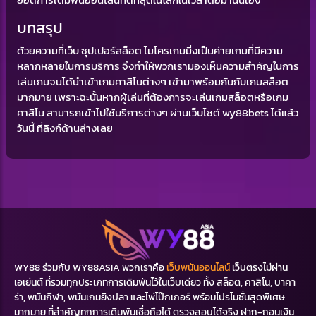
บทสรุป
ด้วยความที่เว็บ ซุปเปอร์สล็อต ไมโครเกมมิ่งเป็นค่ายเกมที่มีความ
หลากหลายในการบริการ จึงทำให้พวกเรามองเห็นความสำคัญในการ
เล่นเกมจนได้นำเข้าเกมคาสิโนต่างๆ เข้ามาพร้อมกันกับเกมสล็อต
มากมาย เพราะฉะนั้นหากผู้เล่นที่ต้องการจะเล่นเกมสล็อตหรือเกม
คาสิโน สามารถเข้าไปใช้บริการต่างๆ ผ่านเว็บไซต์ wy88bets ได้แล้ว
วันนี้ ที่ลิงก์ด้านล่างเลย
WY88 ร่วมกับ WY88ASIA พวกเราคือ
เว็บพนันออนไลน์
เว็บตรงไม่ผ่าน
เอเย่นต์ ที่รวมทุกประเภทการเดิมพันไว้ในเว็บเดียว ทั้ง สล็อต, คาสิโน, บาคา
ร่า, พนันกีฬา, พนันเกมยิงปลา และไพ่โป๊กเกอร์ พร้อมโปรโมชั่นสุดพิเศษ
มากมาย ที่สำคัญทุกการเดิมพันเชื่อถือได้ ตรวจสอบได้จริง ฝาก-ถอนเงิน