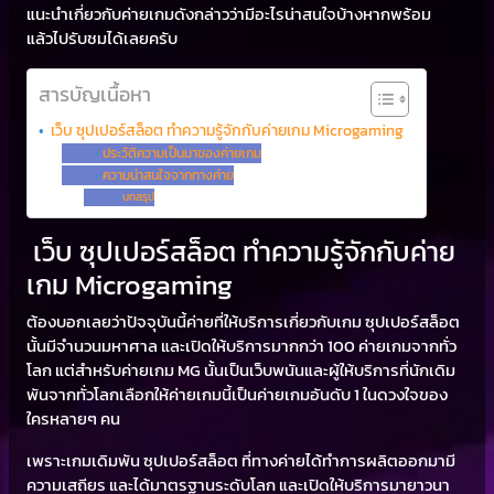
แนะนำเกี่ยวกับค่ายเกมดังกล่าวว่ามีอะไรน่าสนใจบ้างหากพร้อม
แล้วไปรับชมได้เลยครับ
สารบัญเนื้อหา
เว็บ ซุปเปอร์สล็อต ทำความรู้จักกับค่ายเกม Microgaming
ประวัติความเป็นมาของค่ายเกม
ความน่าสนใจจากทางค่าย
บทสรุป
เว็บ ซุปเปอร์สล็อต ทำความรู้จักกับค่าย
เกม Microgaming
ต้องบอกเลยว่าปัจจุบันนี้ค่ายที่ให้บริการเกี่ยวกับเกม ซุปเปอร์สล็อต
นั้นมีจำนวนมหาศาล และเปิดให้บริการมากกว่า 100 ค่ายเกมจากทั่ว
โลก แต่สำหรับค่ายเกม MG นั้นเป็นเว็บพนันและผู้ให้บริการที่นักเดิม
พันจากทั่วโลกเลือกให้ค่ายเกมนี้เป็นค่ายเกมอันดับ 1 ในดวงใจของ
ใครหลายๆ คน
เพราะเกมเดิมพัน ซุปเปอร์สล็อต ที่ทางค่ายได้ทำการผลิตออกมามี
ความเสถียร และได้มาตรฐานระดับโลก และเปิดให้บริการมายาวนา