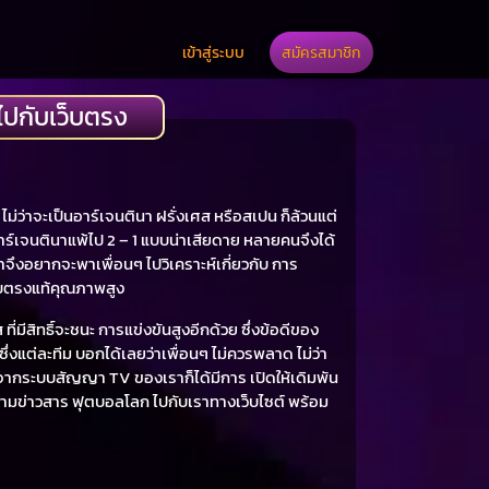
เข้าสู่ระบบ
สมัครสมาชิก
ไปกับเว็บตรง
ม่ว่าจะเป็นอาร์เจนตินา ฝรั่งเศส หรือสเปน ก็ล้วนแต่
ี่อาร์เจนตินาแพ้ไป 2 – 1 แบบน่าเสียดาย หลายคนจึงได้
เราจึงอยากจะพาเพื่อนๆ ไปวิเคราะห์เกี่ยวกับ การ
เว็บตรงแท้คุณภาพสูง
ี่มีสิทธิ์จะชนะ การแข่งขันสูงอีกด้วย ซึ่งข้อดีของ
ึ่งแต่ละทีม บอกได้เลยว่าเพื่อนๆ ไม่ควรพลาด ไม่ว่า
ย จากระบบสัญญา TV ของเราก็ได้มีการ เปิดให้เดิมพัน
ดตามข่าวสาร ฟุตบอลโลก ไปกับเราทางเว็บไซต์ พร้อม