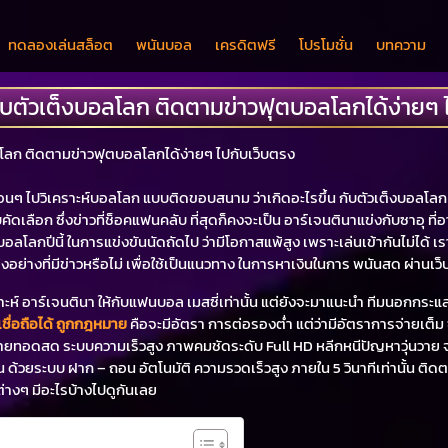
ทดลองเล่นสล็อต
พนันบอล
เครดิตฟรี
โปรโมชั่น
บทความ
นกับตัวเต็งบอลโลก ติดตามข่าวฟุตบอลโลกได้ง่ายๆ 
ลโลก ติดตามข่าวฟุตบอลโลกได้ง่ายๆ ไปกับเว็บตรง
ื่อนๆ ไปวิเคราะห์บอลโลก แบบติดขอบสนาม ว่าเกิดอะไรขึ้น กับตัวเต็งบอลโลก ไ
คัดเลือก ซึ่งข่าวที่ช็อคแฟนคลับ ที่สุดก็คงจะเป็น อาร์เจนตินาแข่งกับซาอุ ท
งบอลโลกปีนี้ ในการแข่งขันนัดถัดไป ว่ามีโอกาสแพ้สูง เพราะเล่นเข้ากันไม่ได้ 
งอย่างที่มีข่าวหรือไม่ เพื่อใช้เป็นแนวทาง ในการหาเงินในการ พนันสด ผ่าน
าะห์ อาร์เจนตินา ให้กับแฟนบอล เมสซี่เท่านั้น แต่ยังจะมาแนะนำ ทีมนอกกระแส ท
ชื่อถือได้ ถูกกฎหมาย
คือจะมีอัตรา การต่อรองต่ำ แต่ว่ามีอัตราการจ่ายเต็ม ซ
าย ถ่ายทอดสด ระบบความเร็วสูง ภาพคมชัดระดับ Full HD หลีกหนีปัญหาวุ่นวา
้วยระบบ ฝาก – ถอน อัตโนมัติ ความรวดเร็วสูง ภายใน 5 วินาทีเท่านั้น ติ
งๆ มีอะไรบ้างไปดูกันเลย