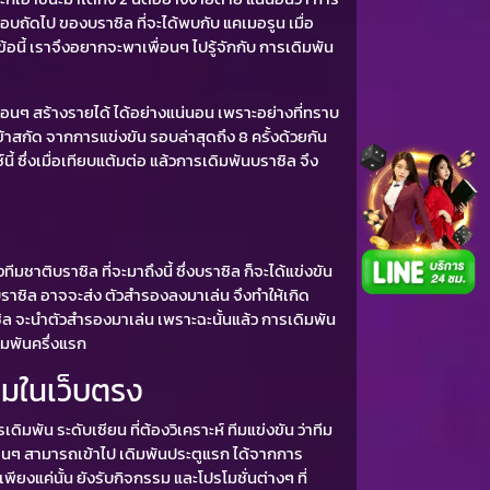
อบถัดไป ของบราซิล ที่จะได้พบกับ แคเมอรูน เมื่อ
้อนี้ เราจึงอยากจะพาเพื่อนๆ ไปรู้จักกับ การเดิมพัน
ื่อนๆ สร้างรายได้ ได้อย่างแน่นอน เพราะอย่างที่ทราบ
ข้าสกัด จากการแข่งขัน รอบล่าสุดถึง 8 ครั้งด้วยกัน
 ซึ่งเมื่อเทียบแต้มต่อ แล้วการเดิมพันบราซิล จึง
ติบราซิล ที่จะมาถึงนี้ ซึ่งบราซิล ก็จะได้แข่งขัน
ีมบราซิล อาจจะส่ง ตัวสำรองลงมาเล่น จึงทำให้เกิด
าซิล จะนำตัวสำรองมาเล่น เพราะฉะนั้นแล้ว การเดิมพัน
ิมพันครึ่งแรก
้ามในเว็บตรง
มพัน ระดับเซียน ที่ต้องวิเคราะห์ ทีมแข่งขัน ว่าทีม
ื่อนๆ สามารถเข้าไป เดิมพันประตูแรก ได้จากการ
ียงแค่นั้น ยังรับกิจกรรม และโปรโมชั่นต่างๆ ที่