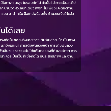
ล มีโอกาสชนะสูง ในรอบถัดไป ดังนั้น ไม่ว่าจะเป็นสเต็ป
งยาก น่าปวดหัวเลยทีเดียว เพราะไม่เพียงแค่ ต้องทาย
อกแบบ มาสำหรับ มือใหม่พร้อมทั้ง คำนวณเงินให้แล้ว
ันได้เลย
 ครั้งถัดไป ของฝรั่งเศส การเดิมพันล่วงหน้า เป็นทาง
 เราจึงแนะนำ การเดิมพันล่วงหน้า การเดิมพันล่วง
ิมพันอื่นๆ เราอาจจะไม่ได้แต้มต่อรองที่ดี และอัตรา การ
้า ควรเป็นเว็บ ที่เชื่อถือได้ มีประสิทธิภาพ และจ่าย