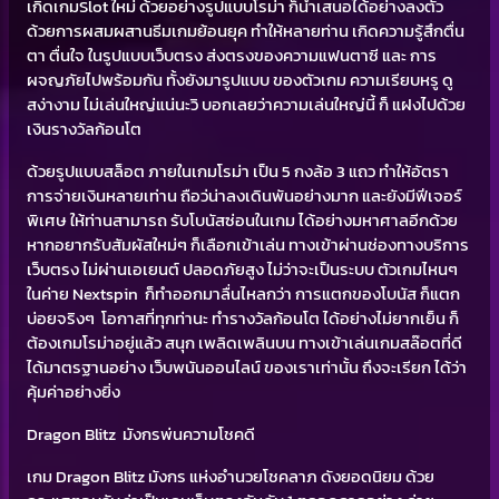
เกิดเกมSlot ใหม่ ด้วยอย่างรูปแบบโรม่า ก็นำเสนอได้อย่างลงตัว
ด้วยการผสมผสานธีมเกมย้อนยุค ทำให้หลายท่าน เกิดความรู้สึกตื่น
ตา ตื่นใจ ในรูปแบบเว็บตรง ส่งตรงของความแฟนตาซี และ การ
ผจญภัยไปพร้อมกัน ทั้งยังมารูปแบบ ของตัวเกม ความเรียบหรู ดู
สง่างาม ไม่เล่นใหญ่แน่นะวิ บอกเลยว่าความเล่นใหญ่นี้ ก็ แฝงไปด้วย
เงินรางวัลก้อนโต
ด้วยรูปแบบสล็อต ภายในเกมโรม่า เป็น 5 กงล้อ 3 แถว ทำให้อัตรา
การจ่ายเงินหลายเท่าน ถือว่น่าลงเดินพันอย่างมาก และยังมีฟีเจอร์
พิเศษ ให้ท่านสามารถ รับโบนัสซ่อนในเกม ได้อย่างมหาศาลอีกด้วย
หากอยากรับสัมผัสใหม่ๆ ก็เลือกเข้าเล่น ทางเข้าผ่านช่องทางบริการ
เว็บตรง ไม่ผ่านเอเยนต์ ปลอดภัยสูง ไม่ว่าจะเป็นระบบ ตัวเกมไหนๆ
ในค่าย Nextspin ก็ทำออกมาลื่นไหลกว่า การแตกของโบนัส ก็แตก
บ่อยจริงๆ โอกาสที่ทุกท่านะ ทำรางวัลก้อนโต ได้อย่างไม่ยากเย็น ก็
ต้องเกมโรม่าอยู่แล้ว สนุก เพลิดเพลินบน ทางเข้าเล่นเกมสล๊อตที่ดี
ได้มาตรฐานอย่าง เว็บพนันออนไลน์ ของเราเท่านั้น ถึงจะเรียก ได้ว่า
คุ้มค่าอย่างยิ่ง
Dragon Blitz มังกรพ่นความโชคดี
เกม Dragon Blitz มังกร แห่งอำนวยโชคลาภ ดังยอดนิยม ด้วย