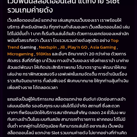
เว็บพนันสล็อตออนไลน์ แตกง่าย Slot
รวมเกมค่ายดัง
เว็บสล็อตออนไลน์ แตกง่าย เล่นสนุกบนเว็บของเรา เราพร้อมให้
บริการ สำหรับนักพนัน ที่ทุกท่านกำลังมองหา เว็บสล็อตออนไลน์ เล่น
ได้ไม่มีขั้นต่ำ 1 บาท ก็เริ่มต้นเล่นได้แล้ว ด้วยการบอกต่อของเหล่านัก
พนันทั่วสรรทิศว่า เว็บเรา ไดเรวบรวมค่ายดังสุดฮิต อย่าง
Top
Trend
Gaming ,
Nextspin
,
Jili
,
Play’n GO
,
Asia Gaming
,
Microgaming
,
918Kiss
และอื่นๆ อีกมากกว่า 20 กว่าค่าย ด้วยการ
คัดสรร สิ่งที่ดีที่สุด มาไว้บน ทางเข้าเว็บของเรายิ่งค่ายเรานำ มาค่าย
ล้วนแต่พัฒนา ให้เกิดประสิทธิภาพเกม ได้มาตราฐาน พัฒนาให้เกม
เล่นง่าย กราฟิกสวยสมจริง เอฟเฟคในเกมจัดเต็ม การดำเนินเรื่อง
ราวเกินจินตนาการ ทั้งยังฟีเจอร์ พิเศษมากมาย ให้ทุกท่านลุ้นทำเงิน
เพื่อสร้างราย ได้ตลอดเวลา
แถมยังเป็นผู้ให้บริการเกม สล็อตแตกง่าย อันดับ1 เปิดช่องทางเข้า
เล่นบนมือถือ รองรับทุกระบบ เล่นได้ไม่จำกัด สถานที่ ซึ่งสะดวก
มากๆ ที่พร้อมเปิดให้บริการสมาชิกคนสำคัญ ตลอด 24 ชั่วโมง พบ
กับทางเข้าเว็บในระบบทันสมัย สามารถทำรายการ ฝากถอน ได้ไม่มี
ขั้นต่ำ หากผู้ท่านได้มีทุนน้อย ก็สามารถเล่นได้ อยากเล่น เว็บพนัน
สล็อตออนไลน์ แตกง่าย Slot รวมเกมค่ายดัง ไม่ยากอย่างที่ท่านคิด