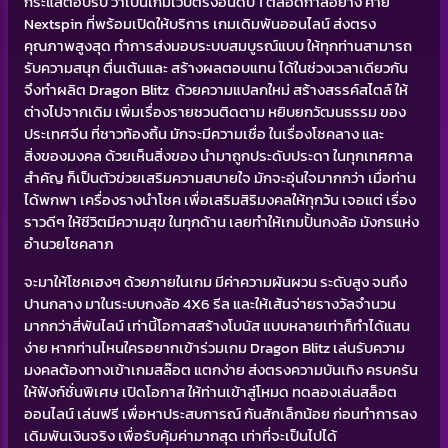
กระแสตอบรับ ว่าเป็นเกมเว็บตรงอันดับ 1 ตลอดกาลอย่าง ค่าย
Nextspin ที่พร้อมเปิดให้บริการ เกมเดิมพันออนไลน์ ส่งตรง
คุณภาพสูงสุด ทำการส่งมอบระบบสมบูรณ์แบบ ให้ทุกท่านสามารถ
รับความสนุก ตื่นเต้นและ สร้างผลตอบแทน ได้ในช่วงเวลาเดียวกัน
จึงทำผลิต Dragon Blitz ด้วยความแปลกใหม่ สร้างสรรค์สไตล์ ให้
ต่างไปจากเดิม เพิ่มเรื่องรายชวนติดตาม หยิบยกวัฒนธรรม ของ
ประเทศจีน ที่ชาวท้องถิ้น มักจะมีความเชื่อ ในเรื่องโชคลาง และ
สิ่งของมงคล ด้วยเห็นสิ่งของ นำมาถูกประดับประดา ในทุกเทศกาล
สำคัญ ก็เป็นตัวข่วยเสริมความสบายใจ มักจะอุ่นใจมากกว่า เมื่อท่าน
ได้พกพา เครื่องรางนำโชค เพื่อเสริมสิริมงคลให้ทุกวัน เจอแต่ เรื่อง
ราวดีๆ ให้ชีวิตมีความสุข ในทุกด้าน เลยทำให้เกมปั้นกงล้อ มังกรแห่ง
อำนวยโชคลาภ
จะมาให้โชคเฮงๆ ด้วยภายในเกม มีค่าความผันผวน ระดับสูง จนถึง
ปานกลาง มาในระบบกงล้อ 4X6 รีล และให้เส้นจ่ายรางวัลจำนวน
มากกว่าสี่พันไลน์ เท่านี้โอกาสสร้างโบนัส แบบหลายเท่าก็ทำได้แสน
ง่าย หากท่านไหนใครอยากเข้าร่วมเกม Dragon Blitz เล่นรับความ
มงคลต้องทางเข้าเกมสล๊อต แตกง่าย ส่งตรงความบันเทิง ครบครัน
ให้ฟังก์ชั่นพิเศษ เปิดโอกาส ให้ท่านเข้าสู่โหมด ทดลองเล่นสล็อต
ออนไลน์ เล่นฟรี เพื่อหาประสบการณ์ กันสักเล็กน้อย ก่อนทำการลง
เดิมพันเงินจริง เพื่อรับคุ้มค่ามากสุด เท่าที่จะเป็นไปได้