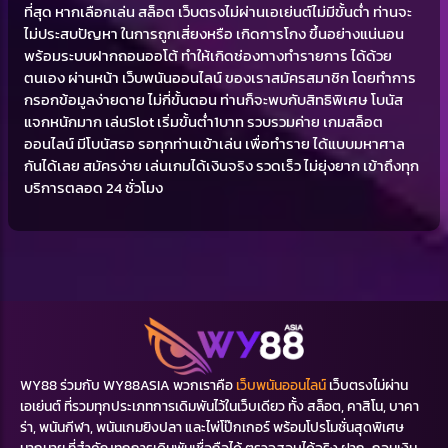
ที่สุด หากเลือกเล่น สล็อต เว็บตรงไม่ผ่านเอเย่นต์ไม่มีขั้นต่ำ ท่านจะ
ไม่ประสบปัญหา ในการถูกเสี่ยงหรือ เกิดการโกง ขึ้นอย่างแน่นอน
พร้อมระบบฝากถอนออโต้ ทำให้เกิดช่องทางทำรายการ ได้ด้วย
ตนเอง ผ่านหน้า เว็บพนันออนไลน์ ของเราสมัครสมาชิก โดยทำการ
กรอกข้อมูลง่ายดาย ไม่กี่ขั้นตอน ท่านก็จะพบกับสิทธิพิเศษ โบนัส
แจกหนักมาก เล่นSlot เริ่มขั้นต่ำ1บาท รวบรวมค่าย เกมสล็อต
ออนไลน์ มีโบนัสรอ รอทุกท่านเข้าเล่น เพื่อทำราย ได้แบบมหาศาล
กันได้เลย สมัครง่าย เล่นเกมได้เงินจริง รวดเร็ว ไม่ยุ่งยาก เข้าถึงทุก
บริการตลอด 24 ชั่วโมง
WY88 ร่วมกับ WY88ASIA พวกเราคือ
เว็บพนันออนไลน์
เว็บตรงไม่ผ่าน
เอเย่นต์ ที่รวมทุกประเภทการเดิมพันไว้ในเว็บเดียว ทั้ง สล็อต, คาสิโน, บาคา
ร่า, พนันกีฬา, พนันเกมยิงปลา และไพ่โป๊กเกอร์ พร้อมโปรโมชั่นสุดพิเศษ