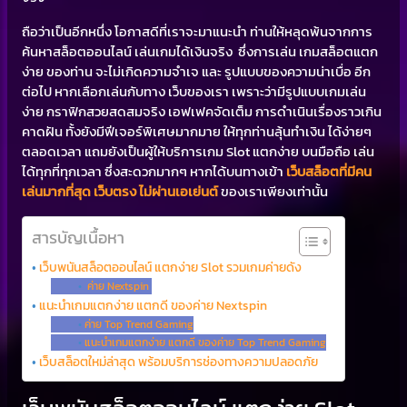
ถือว่าเป็นอีกหนึ่ง โอกาสดีที่เราจะมาแนะนำ ท่านให้หลุดพ้นจากการ
ค้นหาสล็อตออนไลน์ เล่นเกมได้เงินจริง ซึ่งการเล่น เกมสล็อตแตก
ง่าย ของท่าน จะไม่เกิดความจำเจ และ รูปแบบของความน่าเบื่อ อีก
ต่อไป หากเลือกเล่นกับทาง เว็บของเรา เพราะว่ามีรูปแบบเกมเล่น
ง่าย กราฟิกสวยสดสมจริง เอฟเฟคจัดเต็ม การดำเนินเรื่องราวเกิน
คาดฝัน ทั้งยังมีฟีเจอร์พิเศษมากมาย ให้ทุกท่านลุ้นทำเงิน ได้ง่ายๆ
ตลอดเวลา แถมยังเป็นผู้ให้บริการเกม Slot แตกง่าย บนมือถือ เล่น
ได้ทุกที่ทุกเวลา ซึ่งสะดวกมากๆ หากได้บนทางเข้า
เว็บสล็อตที่มีคน
เล่นมากที่สุด เว็บตรง ไม่ผ่านเอเย่นต์
ของเราเพียงเท่านั้น
สารบัญเนื้อหา
เว็บพนันสล็อตออนไลน์ แตกง่าย Slot รวมเกมค่ายดัง
ค่าย Nextspin
แนะนำเกมแตกง่าย แตกดี ของค่าย Nextspin
ค่าย Top Trend Gaming
แนะนำเกมแตกง่าย แตกดี ของค่าย Top Trend Gaming
เว็บสล็อตใหม่ล่าสุด พร้อมบริการช่องทางความปลอดภัย