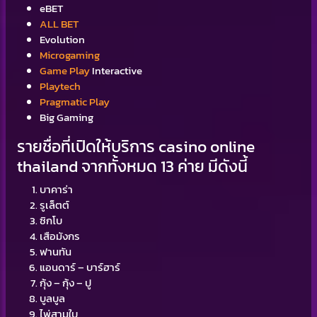
eBET
ALL BET
Evolution
Microgaming
Game Play
Interactive
Playtech
Pragmatic Play
Big Gaming
รายชื่อที่เปิดให้บริการ casino online
thailand จากทั้งหมด 13 ค่าย มีดังนี้
บาคาร่า
รูเล็ตต์
ซิกโบ
เสือมังกร
ฟานทัน
แอนดาร์ – บาร์ฮาร์
กุ้ง – กุ้ง – ปู
บูลบูล
ไพ่สามใบ