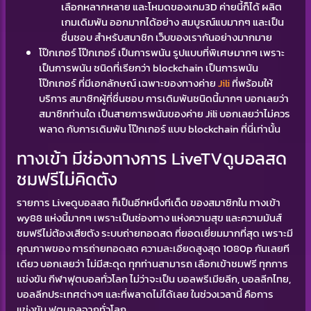
เลือกหลากหลาย และโหมดของเกม3D ค่ายนี้ก็ได้ ผลิต
เกมเดิมพัน ออกมากได้อย่าง สมบูรณ์แบมากๆ และเป็น
ชื่นชอบ สำหรับสมาชิก เว็บของเรากันอย่างมากมาย
โป๊กเกอร์ โป๊กเกอร์ เป็นการพนัน รูปแบบที่พิเศษมากๆ เพราะ
เป็นการพนัน ชนิดที่เรียกว่า blockchain เป็นการพนัน
โป๊กเกอร์ ที่มีเอกลักษณ์ เฉพาะของทางค่าย
Jili
ที่พร้อมให้
บริการ สมาชิกผู้ที่ชื่นชอบ การเดิมพันชนิดนี้มากๆ บอกเลยว่า
สมาชิกท่านใด เป็นสายการพนันของค่าย Jili บอกเลยว่าไม่ควร
พลาด กับการเดิมพัน โป๊กเกอร์ แบบ blockchain ที่นี่เท่านั้น
ทางเข้า มีช่องทางการ LiveTVดูบอลสด
ชมฟรีไม่คิดตัง
รายการ Liveดูบอลสด ก็เป็นอีกหนึ่งทีเด็ด ของสมาชิกใน ทางเข้า
wy88 แห่งนี้มากๆ เพราะเป็นช่องทาง แห่งความสุข และความมันส์
ชมฟรีไม่ต้องเสียตัง ระบบถ่ายทอดสด ที่ยอดเยี่ยมมากที่สุด เพราะมี
คุณภาพของ การถ่ายทอดสด ความละเอียดสูงสุด 1080p กันเลยที
เดียว บอกเลยว่า ไม่มีสะดุด ทุกท่านสามารถ เลือกเข้าชมฟรี ทุกการ
แข่งขัน กีฬาฟุตบอลทั่วโลก ไม่ว่าจะเป็น บอลพรีเมียลีก, บอลลีกไทย,
บอลลีกประเทศต่างๆ และที่พลาดไม่ได้เลย ในช่วงเวลานี้ คือการ
แข่งขัน ฟุตบอลจากทั่วโลก