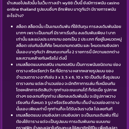
นำเสนอไปแล้วนั้น ในเว็บ ทางเข้า wy88 เว็บนี้ ยังมีการพนัน casino
online thailand รูปแบบอื่นๆ อีกเพียบ มาดูกันว่า มีรายการพนัน
อะไรบ้าง?
สล็อต สล็อตนั้น เป็นเกมเดิมพัน ที่ใช้ต้นทุน การลงเดิมพันน้อย
มากๆ เพราะเป็นเกมที่ มีราคาเริ่มต้น ลงเดิมพันเพียง 1 บาท
เท่านั้น และแบ่งประเภทเกม ออกเป็น 2 ประเภท ที่อยู่ในหมวดหมู่
สล็อต เช่นกันนั้นก็คือ โหมดเกมกดสปิน และ โหมดเกมยิงปลา
นั้นเอง มาดูกันว่า ลักษณะเกมทั้ง 2 รายการนี้ มีความแตกต่าง
และความคล้ายกันหรือไม่ ดังนี้
เกมสล็อตแบบกดสปิน เกมกดสปิน เป็นการพนันชนิดเกม ช่อง
ตาราง หรือเรียกว่า รีล ที่มีตาราง หลากหลายรูปแบบ ของ
จำนวนตาราง อาทิเช่น 3 x 3, 5 x 6, 10 x 10 เป็นต้น ซึ่งรูปแบบ
ตารางเกม แต่ละจำนวนช่อง จะมีกติกาการเล่น ที่เหมือนกัน
โดยหลักการตัดสินว่า ทุกท่านจะชนะเกมได้ ก็ต่อเมื่อ รูปภาพ
ต่างๆ ของเกมที่ทุกท่าน เลือกลงเดิมพันนั้น จะมีรูปภาพวาง
เรียงกัน ทั้งหมด 3 รูป หรือเรียงติดกัน เต็มจำนวนช่องตาราง
นั้นเอง เพียงเท่านี้ ทุกท่านก็จะได้รับเงินรางวัล ไปเลยทันที
เกมสล็อตแบบ เกมยิงปลา เกมยิงปลา จะเป็นเกมเดิมพัน ที่ไม่
ต้องใช้ตาราง แต่จะเป็นรูปแบบ การเดิมพันเกม แบบเกม
กราฟฟิก จำลองปลาในท้องทะเล ให้สมาชิกใช้ปืน เพื่อยิงปลา