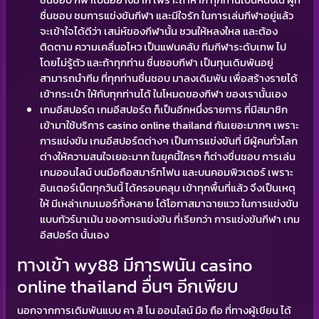
ชื่นชอบ ชมการแข่งขันกีฬา และมีใจรัก ในการเล่นกีฬาอยู่แล้ว
จะเข้าใจได้ดีว่า เสน่ห์ของกีฬานั้น ชวนให้หลงใหล และต้อง
ติดตาม ความเคลื่นอไหว เป็นแฟนคลับ ทีมกีฬาระดับเทพ ไป
โดยไม่รู้ตัว และถ้าทุกท่าน ชื่นชอบกีฬา เป็นทุนเดิมพันอยู่
สามารถนำทีม ที่ทุกท่านชื่นชอบ มาลงเดิมพัน เพื่อสร้างรายได้
เข้ากระเป๋า ให้กับทุกท่านได้ ในโหมดของกีฬา ของเรานั้นเอง
เกมอีสปอร์ต เกมอีสปอร์ต ก็เป็นอีกหนึ่งรายการ ที่มีสมาชิก
เข้ามาใช้บริการ casino online thailand กันเยอะมากๆ เพราะ
การแข่งขัน เกมอีสปอร์ตต่างๆ เป็นการแข่งขันที่ มีผู้คนทั่วโลก
ต่างให้ความสนใจเยอะมาก ในยุคนี้ใครๆ ก็ต่างชื่นชอบ การเล่น
เกมออนไลน์ บนมือถือสมาร์ทโฟน และบนคอมพิวเตอร์ เพราะ
อินเตอร์เน็ตทุกวันนี้ ได้ครอบคลุม เข้าทุกพื้นที่แล้ว จึงเป็นเหตุ
ให้ มีเหล่าเกมเมอร์ทั้งหลาย ได้โอกาสมาฉายแวว ในการแข่งขัน
แบบทัวร์นาเม้น ของการแข่งขัน ที่เรียกว่า การแข่งขันกีฬา เกม
อีสปอร์ต นั้นเอง
ทางเข้า wy88 มีการพนัน casino
online thailand อื่นๆ อีกเพียบ
นอกจากการเดิมพันแบบ คา สิ โน ออนไลน์ มือ ถือ ที่ทางผู้เขียน ได้