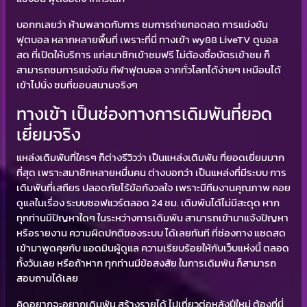
บอกกเลยว่า ห้ามพลาดกับการ ชมการถ่ายทอดสด การแข่งขัน
ฟุตบอล หลากหลายพื้นที่ เพราะที่นี่ ทางเข้า wy88 LiveTV ดูบอล
สด ที่เปิดให้บริการ แก่สมาชิกเข้าชมฟรี ไม่ต้องซื้อบัตรเข้าชม ก็
สามารถชมการแข่งขัน กีฬาฟุตบอล จากทั่วโลกได้ง่ายๆ เหมือนได้
เข้าไปนั่ง ชมที่ขอบสนามจริงๆ
ทางเข้า เป็นช่องทางการเดิมพันที่ยอด
เยี่ยมจริง
แหล่งเดิมพันที่ใครๆ ก็ต่างรีวิวว่า เป็นแหล่งเดิมพัน ที่ยอดเยี่ยมมาก
ที่สุด เพราะสมาชิกหลายหมื่นคน ต่างบอกว่า เป็นแหล่งที่มีระบบ การ
เดิมพันที่เสถียร ปลอดภัยไร้ข้อกังวลใจ เพราะมีทีมงานคุณภาพ คอย
ดูแลในเรื่อง ระบบซอฟแวร์ตลอด 24 ชม. เดิมพันได้ไม่มีสะดุด หาก
ทุกท่านมีปัญหาใดๆ ในระหว่างการเดิมพัน สามารถเข้ามาแจ้งปัญหา
หรือรายงาน ความผิดปกติของระบบ ได้เลยทันที ที่ช่องทาง แชดสด
เข้ามาพูดคุยกับ แอดมินผู้ดูแล ความเรียบร้อยให้กับเว็บแห่งนี้ ตลอด
ทั้งวันเลย หรือถ้าหาก ทุกท่านมีข้อสงสัย ในการเดิมพัน ก็สามารถ
สอบถามได้เลย
คิดอยากจะอยากเดิมพัน สร้างรายได้ ไปเที่ยวต่อหลังปีใหม่ ต้องที่นี่