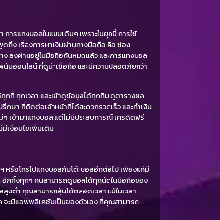
า การแทงบอลในแบบเดิมๆ เพราะในยุคนี้ การใช้
ดถึง เรื่องการหาเงินผ่านทางมือถือ คือ ช่อง
ย่าง ลงผ่านอยู่ในมือถือกันหมดแล้ว และการแทงบอล
ันออนไลน์ ที่ดูน่าเชื่อถือ และมีความปลอดภัยกว่า
ที่ ทุกเวลา และเข้าดูข้อมูลได้ทุกทีม ดูตารางผล
ษา ที่ติดต่อเจ้าหน้าที่ได้สะดวกรวดเร็ว และทำเงิน
หม่ๆ เข้ามาแทงบอล แต่ไม่มีประสบการณ์ เครดิตฟรี
ีเงื่อนไขเพิ่มเติม
อมฯ หรือโทรไปแทงบอลกับโต๊ะบอลอีกต่อไป เพียงแค่มี
ี อีกทั้งทุกๆ คนสามารถดูบอลได้ทุกนัดในมือถือของ
สูงต่ำ คุณสามารถลุ้นได้ตลอดเวลา แม้ในเวลา
 จะมีแอพพลิเคชันเป็นของตัวเอง ที่คุณสามารถ