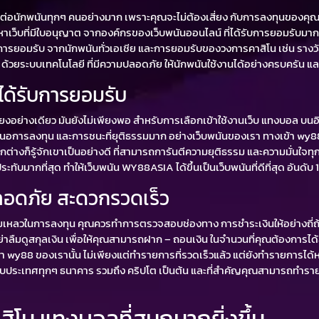
ต่อนักพนันทุกๆ คนอย่างมาก เพราะคุณจะไม่ต้องเสี่ยง กับการลงทุนของคุณ ไม
ว็บที่มีใบอนุญาต จากองค์กรของเว็บพนันออนไลน์ ที่ได้รับการยอมรับมากที
ารยอมรับ จากนักพนันทั่วเอเชีย และการยอมรับของวงการคาสิโน เช่น รางวัลชน
มาย ด้วยระบบเทคโนโลยี ที่มีความปลอดภัย ให้นักพนันใช้งานได้อย่างครบครัน 
ได้รับการยอมรับ
ย่างเดียว มันยังไม่เพียงพอ สำหรับการเลือกเข้าใช้งานเว็บ แทงบอล บนอินเท
รนำเสนอการลงทุน และการชนะที่ยุติธรรมมาก อย่างเว็บพนันของเรา ทางเข้า wy8
ลกต่างก็รู้จักเขาเป็นอย่างดี ที่สามารถการันตีความยุติธรรม และความมั่นใจทุก
ทับมากที่สุด ทำให้เว็บพนัน WY88ASIA ได้ขึ้นเป็นเว็บพนันที่ดีที่สุด อันดับ 1
ปลอดภัย สะดวกรวดเร็ว
ล้มเหลวในการลงทุน คุณควรทำการตรวจสอบช่องทาง การชำระเงินให้อย่างถี่ถ้
ย่าลืมดูสกุลเงิน เพื่อให้คุณสามารถฝาก – ถอนเงิน ในจำนวนที่คุณต้องการได
 wy88 ของเรานั้น ไม่เพียงแต่ทำรายการที่รวดเร็วแล้ว แต่ยังทำรายการได้
ะดับประเทศทุกๆ ธนาคาร รวมถึง คริปโต เป็นต้น และที่สำคัญคุณสามารถทำรา