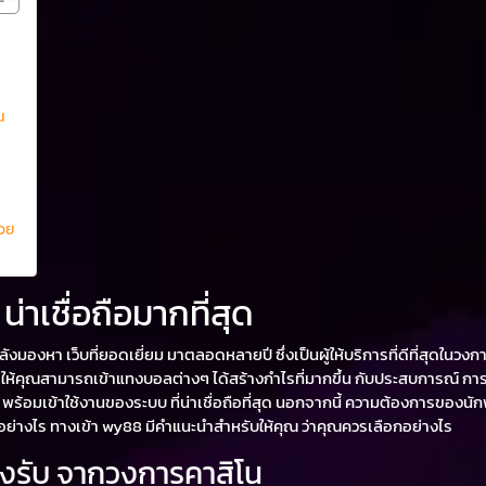
น
้วย
่าเชื่อถือมากที่สุด
ังมองหา เว็บที่ยอดเยี่ยม มาตลอดหลายปี ซึ่งเป็นผู้ให้บริการที่ดีที่สุด
ทำให้คุณสามารถเข้าแทงบอลต่างๆ ได้สร้างกำไรที่มากขึ้น กับประสบการณ์ การให้
สุด พร้อมเข้าใช้งานของระบบ ที่น่าเชื่อถือที่สุด นอกจากนี้ ความต้องการของน
ันอย่างไร ทางเข้า wy88 มีคำแนะนำสำหรับให้คุณ ว่าคุณควรเลือกอย่างไร
องรับ จากวงการคาสิโน