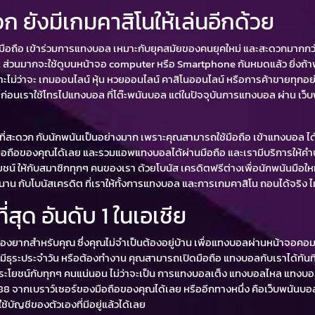
 ยังมีเกมคาสิโนให้เล่นอีกด้วย
ือถือ เข้าร่วมการแทงบอล เหมาะกับยุคสมัยของคนยุคใหม่ และสะดวกมากกว่
ix ส่วนมากจะใช้ดูบนหน้าจอ computer หรือ Smartphone กันหมดแล้ว ยิ่งถ้าพู
ไม่ว่าจะ เกมออนไลน์ หุ้น หวยออนไลน์ คาสิโนออนไลน์ หรือการค้าขายทุกอ
่อนเราใช้โทรไปแทงบอล ที่โต๊ะพนันบอล แต่ในปัจจุบันการแทงบอล ผ่าน เว็บพน
ะดวก กับนักพนันเป็นอย่างมาก เพราะคุณสามารถใช้มือถือ เข้าแทงบอล ได้ทุก
ถือของคุณได้เลย และรวมแอพแทงบอลได้ผ่านมือถือ และเรามีบริการให้คำปรึก
ชน์ ให้กับสมาชิกทุกๆ คนของเรา ด้วยโบนัส เครดิตฟรีต่างเพื่อนักพนันมือใ
สนาน กับโบนัสเครดิต ที่เราให้ทั้งการแทงบอล และการเกมคาสิโน ถอนได้จริง ไม่ม
ี่สุด อันดับ 1 ในเอเชีย
่เรื่องยากสำหรับคุณ ซึ่งคุณไม่จำเป็นต้องอยู่บ้าน เพื่อแทงบอลผ่านหน้าจอค
งมีธุระประจำวัน หรือต้องทำงาน คุณสามารถเปิดมือถือ แทงบอลกับเราได้ทันท
ระโยชน์กับทุกๆ คนแน่นอน ไม่ว่าจะเป็น การแทงบอลเต็ง แทงบอลไหล แทงบอล
 จากเบราว์เซอร์ของมือถือของคุณได้เลย หรืออีกทางหนึ่ง คือเว็บพนันบอล
บัญชีของตัวเองที่มีอยู่แล้วได้เลย