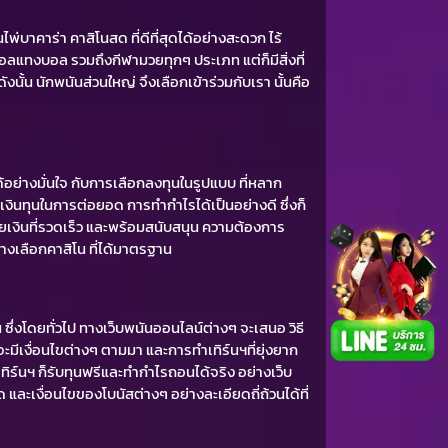
บาคาร่า คาสิโนสด ที่ดีที่สุดได้อย่างสะดวก ไร้
อลแทงบอล รวมถึงกีฬามวยทุกๆ ประเภท แต่ก็มีสิ่งที่
งนั้น นักพนันส่วนใหญ่ จึงเลือกเข้าร่วมกับเรา นั้นคือ
ด้อย่างมั่นใจ กับการเลือกลงทุนในรูปแบบ ที่หลาก
มเงินทุนในการต่อยอด การทำกำไรได้เป็นอย่างดี ซึ่งก็
เงินที่รวดเร็ว และพร้อมสนับสนุน ความต้องการ
างเลือกคาสิโน ที่ได้มาตรฐาน
 ซึ่งโดยทั่วไป ทางเว็บพนันออนไลน์ต่างๆ จะเสนอ วิธี
ะมีเงื่อนไขต่างๆ ตามมา และการทำเทิร์นฯที่ยุ่งยาก
งทำเทิร์นฯ ก็รับทุนฟรีและทำกำไรถอนได้จริง อย่างเว็บ
ละเงื่อนไขของโบนัสต่างๆ อย่างละเอียดถี่ถ้วนได้ที่