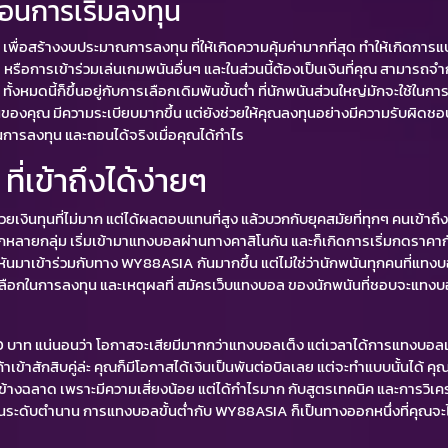
อนการเริ่มลงทุน
ื่อสร้างงบประมาณการลงทุน ที่ให้เกิดความคุ้มค่ามากที่สุด ทำให้เกิดการแบ
ล หรือการเข้าร่วมเล่นเกมพนันอื่นๆ และในส่วนนี้ต้องเป็นเงินที่คุณ สามารถ
้งหมดนี้ก็ขึ้นอยู่กับการเลือกเดิมพันขั้นต่ำ ที่นักพนันส่วนใหญ่มักจะใช้ใน
ลงทุนของคุณ มีความระเบียบมากขึ้น แต่ยังช่วยให้คุณลงทุนอย่างมีความรับผิดช
ในการลงทุน และถอนได้จริงเมื่อคุณได้กำไร
ที่เข้าถึงได้ง่ายๆ
ินทุนที่ไม่มาก แต่ได้ผลตอบแทนที่สูง แล้วบวกกับยุคสมัยที่ทุกๆ คนเข้าถึง
หลายกลุ่ม เริ่มเข้ามาแทงบอลผ่านทางคาสิโนกัน และก็เกิดการเริ่มกดราคากัน
หันมาเข้าร่วมกับทาง WY88ASIA กันมากขึ้น แต่ไม่ใช่ว่านักพนันทุกคนที่แทงบ
ลือกในการลงทุน และเหตุผลที่ สมัครเว็บแทงบอล ของนักพนันที่ชอบจะแทงบอล
 10 บาท แน่นอนว่า โอกาสจะเสียมีมากกว่าแทงบอลเต็ง แต่เวลาได้การแทงบอล
้าเข้าสักสิบคู่ล่ะ คุณก็มีโอกาสได้เงินเป็นพันต่อบิลเลย แต่จะทำแบบนั้นได้ ค
่อนข้างฉลาด เพราะมีความเสี่ยงน้อย แต่ได้กำไรมาก กับสูตรเทคนิค และการวิเ
พนันระดับตำนาน การแทงบอลขั้นต่ำกับ WY88ASIA ก็เป็นทางออกหนึ่งที่คุณจะไ