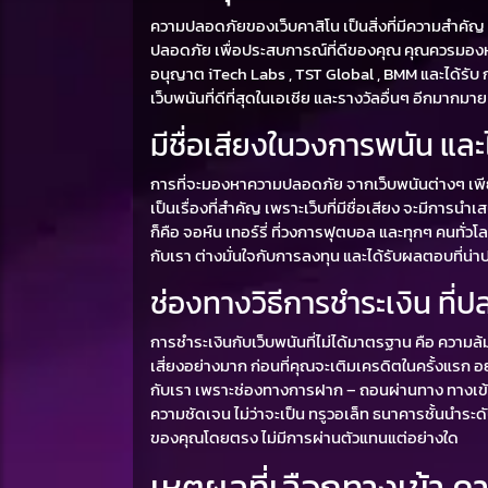
ความปลอดภัยของเว็บคาสิโน เป็นสิ่งที่มีความสำคัญ 
ปลอดภัย เพื่อประสบการณ์ที่ดีของคุณ คุณควรมองหาเ
อนุญาต iTech Labs , TST Global , BMM และได้รับ ก
เว็บพนันที่ดีที่สุดในเอเชีย และรางวัลอื่นๆ อีกมาก
มีชื่อเสียงในวงการพนัน และ
การที่จะมองหาความปลอดภัย จากเว็บพนันต่างๆ เพียงอ
เป็นเรื่องที่สำคัญ เพราะเว็บที่มีชื่อเสียง จะมีกา
ก็คือ จอห์น เทอร์รี่ ที่วงการฟุตบอล และทุกๆ คนทั่วโ
กับเรา ต่างมั่นใจกับการลงทุน และได้รับผลตอบที่น่าประ
ช่องทางวิธีการชำระเงิน ที่
การชำระเงินกับเว็บพนันที่ไม่ได้มาตรฐาน คือ ความ
เสี่ยงอย่างมาก ก่อนที่คุณจะเติมเครดิตในครั้งแรก อ
กับเรา เพราะช่องทางการฝาก – ถอนผ่านทาง ทางเข้า
ความชัดเจน ไม่ว่าจะเป็น ทรูวอเล็ท ธนาคารชั้นนำร
ของคุณโดยตรง ไม่มีการผ่านตัวแทนแต่อย่างใด