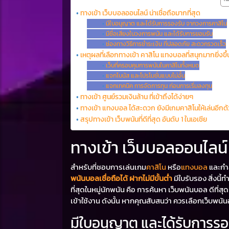
ทางเข้า เว็บบอลออนไลน์ น่าเชื่อถือมากที่สุด
มีใบอนุญาต และได้รับการรองรับ จากวงการคาสิโน
มีชื่อเสียงในวงการพนัน และได้รับการยอมรับ
ช่องทางวิธีการชำระเงิน ที่ปลอดภัย สะดวกรวดเร็ว
เหตุผลที่เลือกทางเข้า คาสิโน แทงบอลที่สนุกมากยิ่งขึ้
เว็บที่ครอบคุมการพนันในคาสิโนทั้งหมด
แจกโบนัส และโปรโมชั่นแบบไม่อั้น
แจกเทคนิค การจัดการทุน ก่อนการเริ่มลงทุน
ทางเข้า ศูนย์รวมเงินล้าน ที่เข้าถึงได้ง่ายๆ
ทางเข้า แทงบอล ได้สะดวก ยังมีเกมคาสิโนให้เล่นอีกด
สรุปทางเข้า เว็บพนันที่ดีที่สุด อันดับ 1 ในเอเชีย
ทางเข้า เว็บบอลออนไลน์ น
สำหรับที่ชอบการเล่นเกม
คาสิโน
หรือ
แทงบอล
และกำล
พนันบอลเชื่อถือได้ ฝากไม่มีขั้นต่ำ
มีใบรับรอง สิ่งนี้
ที่สุดในหมู่นักพนัน คือ การค้นหา เว็บพนันบอล ดีที่
เข้าใช้งาน ดังนั้น หากคุณสับสนว่า ควรเลือกเว็บพน
มีใบอนุญาต และได้รับการร