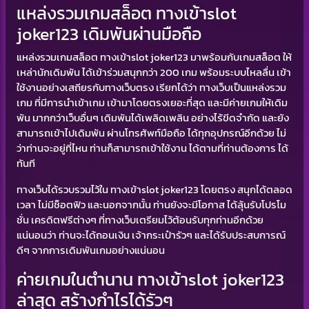
แหล่งรวมเกมสล็อต ทางเข้าslot
joker123 เดิมพันผ่านมือถือ
แหล่งรวมเกมสล็อต ทางเข้าslot joker123 มาพร้อมกับเกมสล็อต ให้
เหล่านักเดิมพัน ได้เข้าร่วมสนุกกว่า 200 เกม พร้อมระบบไหลลื่น เข้า
ใช้งานอย่างเสถียรกับทางเว็บตรง เรียกได้ว่า ทางเว็บเป็นแหล่งรวม
เกม ที่มีการนำเข้าเกม เข้ามาโดยตรงเยอะที่สุด และมีค่ายเกมให้เดิม
พัน มากกว่าเว็บอื่นๆ เดิมพันได้เพลิดเพลิน อย่างไร้ขีดจำกัด และยัง
สามารถเข้าไปเดิมพัน ผ่านโทรศัพท์มือถือ ได้ทุกอุปกรณ์อีกด้วย ไม่
ว่าท่านจะอยู่ที่ไหน ท่านก็สามารถเข้าใช้งาน ได้ตามที่ท่านต้องการ ได้
ทันที
ทางเว็บได้รวบรวมไว้ใน ทางเข้าslot joker123 โดยตรง สนุกได้ตลอด
เวลา ไม่มีช็อตฟิว และนอกจากนั้น ท่านยังจะมีโอกาส ได้ลุ้นรับโปรโม
ชั่น เครดิตฟรีต่างๆ ที่ทางเว็บเตรียมไว้ต้อนรับทุกท่านอีกด้วย
แน่นอนว่า ท่านจะได้ถอนเงิน เจ้ากระเป๋ารัวๆ และได้รับประสบการณ์
ดีๆ จากการเดิมพันเกมอย่างแน่นอน
ค่ายเกมในตำนาน ทางเข้าslot joker123
ล่าสุด สร้างกำไรได้รัวๆ