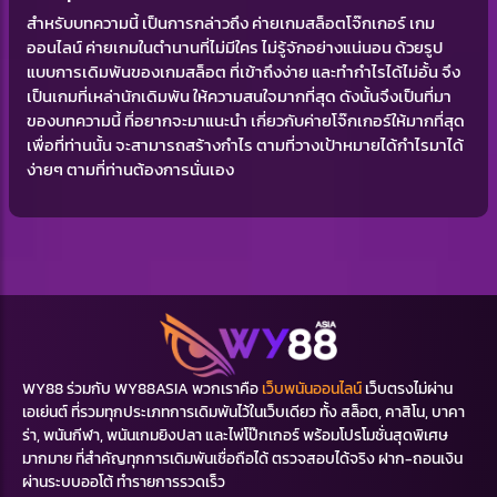
สำหรับบทความนี้ เป็นการกล่าวถึง ค่ายเกมสล็อตโจ๊กเกอร์ เกม
ออนไลน์ ค่ายเกมในตำนานที่ไม่มีใคร ไม่รู้จักอย่างแน่นอน ด้วยรูป
แบบการเดิมพันของเกมสล็อต ที่เข้าถึงง่าย และทำกำไรได้ไม่อั้น จึง
เป็นเกมที่เหล่านักเดิมพัน ให้ความสนใจมากที่สุด ดังนั้นจึงเป็นที่มา
ของบทความนี้ ที่อยากจะมาแนะนำ เกี่ยวกับค่ายโจ๊กเกอร์ให้มากที่สุด
เพื่อที่ท่านนั้น จะสามารถสร้างกำไร ตามที่วางเป้าหมายได้กำไรมาได้
ง่ายๆ ตามที่ท่านต้องการนั่นเอง
WY88 ร่วมกับ WY88ASIA พวกเราคือ
เว็บพนันออนไลน์
เว็บตรงไม่ผ่าน
เอเย่นต์ ที่รวมทุกประเภทการเดิมพันไว้ในเว็บเดียว ทั้ง สล็อต, คาสิโน, บาคา
ร่า, พนันกีฬา, พนันเกมยิงปลา และไพ่โป๊กเกอร์ พร้อมโปรโมชั่นสุดพิเศษ
มากมาย ที่สำคัญทุกการเดิมพันเชื่อถือได้ ตรวจสอบได้จริง ฝาก-ถอนเงิน
ผ่านระบบออโต้ ทำรายการรวดเร็ว