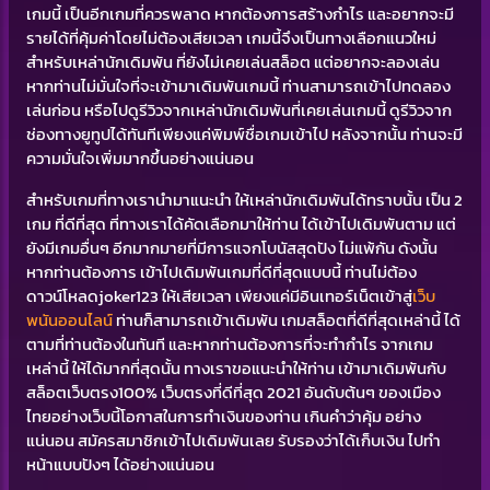
เกมนี้ เป็นอีกเกมที่ควรพลาด หากต้องการสร้างกำไร และอยากจะมี
รายได้ที่คุ้มค่าโดยไม่ต้องเสียเวลา เกมนี้จึงเป็นทางเลือกแนวใหม่
สำหรับเหล่านักเดิมพัน ที่ยังไม่เคยเล่นสล็อต แต่อยากจะลองเล่น
หากท่านไม่มั่นใจที่จะเข้ามาเดิมพันเกมนี้ ท่านสามารถเข้าไปทดลอง
เล่นก่อน หรือไปดูรีวิวจากเหล่านักเดิมพันที่เคยเล่นเกมนี้ ดูรีวิวจาก
ช่องทางยูทูปได้ทันทีเพียงแค่พิมพ์ชื่อเกมเข้าไป หลังจากนั้น ท่านจะมี
ความมั่นใจเพิ่มมากขึ้นอย่างแน่นอน
สำหรับเกมที่ทางเรานำมาแนะนำ ให้เหล่านักเดิมพันได้ทราบนั้น เป็น 2
เกม ที่ดีที่สุด ที่ทางเราได้คัดเลือกมาให้ท่าน ได้เข้าไปเดิมพันตาม แต่
ยังมีเกมอื่นๆ อีกมากมายที่มีการแจกโบนัสสุดปัง ไม่แพ้กัน ดังนั้น
หากท่านต้องการ เข้าไปเดิมพันเกมที่ดีที่สุดแบบนี้ ท่านไม่ต้อง
ดาวน์โหลดjoker123 ให้เสียเวลา เพียงแค่มีอินเทอร์เน็ตเข้าสู่
เว็บ
พนันออนไลน์
ท่านก็สามารถเข้าเดิมพัน เกมสล็อตที่ดีที่สุดเหล่านี้ ได้
ตามที่ท่านต้องในทันที และหากท่านต้องการที่จะทำกำไร จากเกม
เหล่านี้ ให้ได้มากที่สุดนั้น ทางเราขอแนะนำให้ท่าน เข้ามาเดิมพันกับ
สล็อตเว็บตรง100% เว็บตรงที่ดีที่สุด 2021 อันดับต้นๆ ของเมือง
ไทยอย่างเว็บนี้โอกาสในการทำเงินของท่าน เกินคำว่าคุ้ม อย่าง
แน่นอน สมัครสมาชิกเข้าไปเดิมพันเลย รับรองว่าได้เก็บเงิน ไปทำ
หน้าแบบปังๆ ได้อย่างแน่นอน