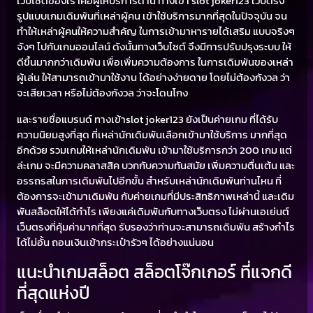
เว็บไซต์ของเราคือผู้ให้บริการด้าน ทางเข้า slot joker123 เว็บตรง
รูปแบบเกมเดิมพันที่เหล่าผู้คน เข้าใช้บริการมากที่สุดในปัจจุบัน จน
ทำให้เหล่าผู้คนให้ความสำคัญ ในการเข้ามาหารายได้เสริม แบบจริงๆ
จังๆ ไปกับเกมออนไลน์ ดังนั้นทางเว็บไซต์ จึงมีการปรับปรุงระบบ ให้
ดีขึ้นมากกว่าเดิมพัน เพื่อเพิ่มความต้องการ ในการเดิมพันของเหล่า
ผู้เล่น ให้สามารถเข้ามาใช้งาน ได้อย่างง่ายดาย โดยไม่ต้องกังวล ว่า
จะเสียเวลา หรือไม่ต้องกังวล ว่าจะโดนโกง
และรายชื่อแบรนด์ ทางเข้าslot joker123 ยังเป็นค่ายเกม ที่ได้รับ
ความนิยมสูงที่สุด ที่เหล่านักเดิมพันเลือกเข้ามาใช้บริการ มากที่สุด
อีกด้วย รวมเกมให้เหล่านักเดิมพัน เข้ามาใช้บริการกว่า 200 เกม แต่
ล่ะเกม จะมีความคลาสสิค บวกกับความทันสมัย เพิ่มความตื่นเต้น และ
อรรถรสในการเดิมพันไปอีกขั้น สำหรับเหล่านักเดิมพันท่านไหน ที่
ต้องการจะเข้ามาเดิมพัน กับค่ายเกมที่มีประสิทธิภาพเหล่านี้ และเดิม
พันสล็อตให้ได้กำไร เพียงแค่เดิมพันกับทางเว็บตรง ไม่ผ่านเอเย่นต์
เว็บตรงที่คุ้มค่ามากที่สุด รับรองว่าท่านจะสามารถเดิมพัน สร้างกำไร
ได้ไม่อั้น ถอนเงินเข้ากระเป๋ารัวๆ ได้อย่างแน่นอน
แนะนำเกมสล็อต สล็อตโจ๊กเกอร์ ที่แจกดี
ที่สุดแห่งปี