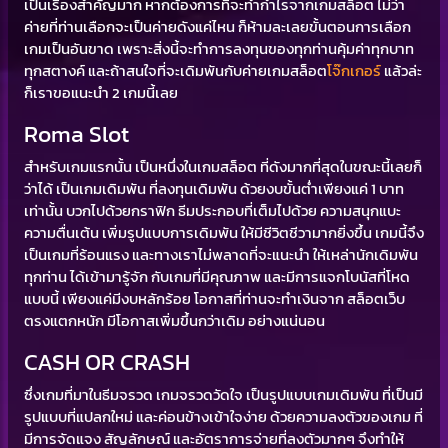
เป็นเรื่องสำคัญมาก หากต้องการที่จะทำกำไรจากเกมสล็อต ไม่ว่า
ค่ายที่ท่านเลือกจะเป็นค่ายดังแค่ไหน ก็ห้ามละเลยขั้นตอนการเลือก
เกมเป็นอันขาด เพราะสิ่งนี้จะทำการลงทุนของทุกท่านคุ้มค่าทุกบาท
ทุกสตางค์ และถ้าสนใจที่จะเดิมพันกับค่ายเกมสล็อต
โจ๊กเกอร์
แล้วล่ะ
ก็เราขอแนะนำ 2 เกมนี้เลย
Roma Slot
สำหรับเกมแรกนั้น เป็นหนึ่งในเกมสล็อต ที่ดังมากที่สุดในขณะนี้เลยก็
ว่าได้ เป็นเกมเดิมพัน ที่ลงทุนเดิมพัน ด้วยงบขั้นต่ำเพียงแค่ 1 บาท
เท่านั้น บวกไปด้วยกราฟิก ธีมประกอบที่เต็มไปด้วย ความสนุกแบะ
ความตื่นเต้น เพิ่มรูปแบบการเดิมพัน ให้มีชีวิตชีวามากยิ่งขึ้น เกมนี้จึง
เป็นเกมที่ร้อนแรง และทางเราไม่พลาดที่จะแนะนำ ให้เหล่านักเดิมพัน
ทุกท่าน ได้เข้ามารู้จัก กับเกมที่มีคุณภาพ และมีการแจกโบนัสที่โหด
แบบนี้ เพียงแค่มีงบหลักร้อย โอกาสที่ท่านจะทำเงินจาก สล็อตเว็บ
ตรงแตกหนัก มีโอกาสเพิ่มขึ้นกว่าเดิม อย่างแน่นอน
CASH OR CRASH
ซึ่งเกมที่มาในธีมจรวด เกมจรวดวัดใจ เป็นรูปแบบเกมเดิมพัน ที่เป็นมี
รูปแบบที่แปลกใหม่ และค่อนข้างเข้าใจง่าย ด้วยความลงตัวของเกม ที่
มีการจัดแจง สัญลักษณ์ และอัตราการจ่ายที่ลงตัวมากๆ จึงทำให้