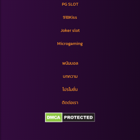
PG SLOT
918Kiss
Joker slot
Microgaming
พนันบอล
บทความ
โปรโมชั่น
ติดต่อเรา