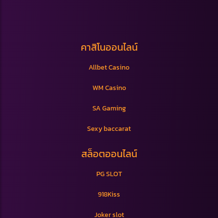
คาสิโนออนไลน์
Allbet Casino
WM Casino
SA Gaming
Sexy baccarat
สล็อตออนไลน์
PG SLOT
918Kiss
Joker slot