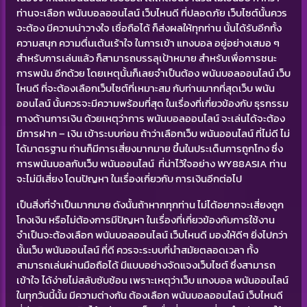
ท่านจะเลือก พนันบอลออนไลน์ เว็บไหนดี ที่ปลอดภัย เว็บไซต์นั้นควร
จะต้อง มีความน่าวางใจ เชื่อถือได้ ก็ส่งผลให้ทุกท่าน นั้นได้รับอีกทั้ง
ความสนุก ความตื่นเต้นเร้าใจ ในการเข้า แทงบอล อยู่อย่างเสมอ ๆ
สำหรับการเล่นแล้ว ก็สามารถบรรลุเป้าหมาย สำหรับเพื่อการชนะ
การพนัน อีกด้วย โดยเหตุนั้นก็เลยจำเป็นต้อง พนันบอลออนไลน์ เว็บ
ไหนดี ที่จะต้องเลือกเว็บไซต์ที่เหมาะสม กับท่านมากที่สุดเว็บ พนัน
ออนไลน์ นั้นควรจะมีความพร้อมที่สุด ในเรื่องที่เกี่ยวข้องกับ ธุรกรรม
ทางด้านการเงิน ด้วยเหตุว่าการ พนันบอลออนไลน์ จะเล่นได้จะต้อง
มีการฝาก – เงิน เข้าระบบก่อน ถ้าว่าเลือกเว็บ พนันออนไลน์ ที่ไม่ดี ไม่
ได้มาตรฐาน ท่านก็มีการเสี่ยงมากมาย ขึ้นในประเด็นการถูกโกง ซึ่ง
การพนันบอลกับเว็บ พนันออนไลน์ ที่น่าไว้ใจอย่าง WY88ASIA ท่าน
จะไม่มีเสี่ยง โดนปัญหา ในเรื่องเกี่ยวกับ การเงินอีกต่อไป
เป็นสิ่งที่จำเป็นมากมาย ดังนั้นถ้าหากทุกท่าน ไม่ได้อยากจะเสี่ยงถูก
โกงเงิน หรือไม่ต้องการมีปัญหา ในเรื่องที่เกี่ยวข้องกับการใช้งาน
จำเป็นจะต้องเลือก พนันบอลออนไลน์ เว็บไหนดี มองให้ดีๆ ยิ่งไปกว่า
นั้นเว็บ พนันออนไลน์ ที่ดี ควรจะระบบที่นำสมัยตลอดเวลา ทั้ง
สามารถเล่นผ่านมือถือได้ มีแบบอย่างจัดแจงเว็บไซต์ ซึ่งสามารถ
เข้าใจ ได้ง่ายไม่สลับซับซ้อน เพราะเหตุว่าเว็บ แทงบอล พนันออนไลน์
ในทุกวันนี้นั้น มีความต่างกัน ต้องเลือก พนันบอลออนไลน์ เว็บไหนดี