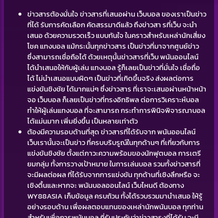
ข่าวสารต้องมั่นใจ ข่าวสารที่เสนอผ่าน เว็บบอล ของเราเป็นข่าว
ที่ได้ รับการคัดเลือก คัดสรรมาดีแล้ว ถึงข่าวสา รที่เว็บ จะนำ
เสนอ ด้วยความรวดเร็ว แบบทันใจ ในคราวสำหรับเหล่านักเสี่ยง
โชค แทงบอล แม้กระนั้นทุกข่าวสาร เป็นข่าวที่มาจากศูนย์ข่าว
ซึ่งสามารถเชื่อถือได้ ด้วยเหตุนั้นข่าวสารที่เว็บ พนันออนไลน์
ได้นำเสนอให้กับผู้เล่น แทงบอล รู้ก็เลยเป็นข่าวที่มั่นใจ เชื่อถื่อ
ได้ ไม่นำเสนอแบบผิดๆ เป็นข่าวที่เกิดขึ้นจริง ส่งผลต่อการ
แข่งขันชิงชัย ได้มากแน่ๆ ซึ่งข่าวสาร ที่เราจะเสนอผ่านหน้าหน้า
จอ เว็บบอล ก็เลยเป็นข่าวที่ทรงอิทธิพล ต่อการวิเคราะห์บอล
ทำให้ผู้เล่นแทงบอล ที่จะสามารถ กระทำการพินิจพิจารณาบอล
ได้แม่นมาก เพิ่มยิ่งขึ้น เป็นหลายเท่าตัว
ต้องมีความรอบด้านที่สุด ข่าวสารที่ได้รับจาก พนันออนไลน์
เว็บเรานั้นจะเป็นข่าว ที่ครบบริบรูณ์ในทุกด้านๆ ที่เกี่ยวกับการ
แข่งขันชิงชัย ตั้งแต่ภาวะความพร้อมของนักฟุตบอล การเตรี
ยมกลุ่ม ทั้งการวางเป้าหมาย ในการเล่นบอล รวมทั้งข่าวสารที่
จะมีผลต่อผล ที่ได้รับจากการแข่งขัน ทุกด้านที่เชิงลึกหรือ จะ
เชิงตื้นและหากจะ พนันบอลออนไลน์ เว็บไหนดี ต้องทาง
WY88ASIA เก็บข้อมูล ครบถ้วน ทั้งได้รวบรวมมานำเสนอ ให้รู้
อย่างรอบด้าน เพื่อผลตอบแทนของเหล่านักพนันบอล ทุกท่าน
สำหรับเพื่อการพนันบอล ที่รับประกันว่าข่าวสารงที่ได้รับ จะมี