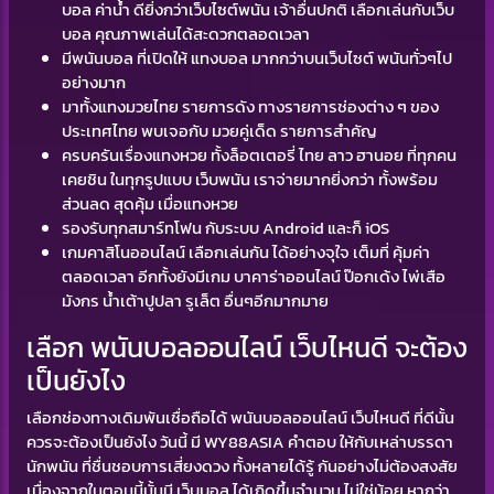
บอล ค่าน้ำ ดียิ่งกว่าเว็บไซต์พนัน เจ้าอื่นปกติ เลือกเล่นกับเว็บ
บอล คุณภาพเล่นได้สะดวกตลอดเวลา
มีพนันบอล ที่เปิดให้ แทงบอล มากกว่าบนเว็บไซต์ พนันทั่วๆไป
อย่างมาก
มาทั้งแทงมวยไทย รายการดัง ทางรายการช่องต่าง ๆ ของ
ประเทศไทย พบเจอกับ มวยคู่เด็ด รายการสำคัญ
ครบครันเรื่องแทงหวย ทั้งล็อตเตอรี่ ไทย ลาว ฮานอย ที่ทุกคน
เคยชิน ในทุกรูปแบบ เว็บพนัน เราจ่ายมากยิ่งกว่า ทั้งพร้อม
ส่วนลด สุดคุ้ม เมื่อแทงหวย
รองรับทุกสมาร์ทโฟน กับระบบ Android และก็ iOS
เกมคาสิโนออนไลน์ เลือกเล่นกัน ได้อย่างจุใจ เต็มที่ คุ้มค่า
ตลอดเวลา อีกทั้งยังมีเกม บาคาร่าออนไลน์ ป๊อกเด้ง ไพ่เสือ
มังกร น้ำเต้าปูปลา รูเล็ต อื่นๆอีกมากมาย
เลือก พนันบอลออนไลน์ เว็บไหนดี จะต้อง
เป็นยังไง
เลือกช่องทางเดิมพันเชื่อถือได้ พนันบอลออนไลน์ เว็บไหนดี ที่ดีนั้น
ควรจะต้องเป็นยังไง วันนี้ มี WY88ASIA คำตอบ ให้กับเหล่าบรรดา
นักพนัน ที่ชื่นชอบการเสี่ยงดวง ทั้งหลายได้รู้ กันอย่างไม่ต้องสงสัย
เนื่องจากในตอนนี้นั้นมี เว็บบอล ได้เกิดขึ้นจำนวน ไม่ใช่น้อย หากว่า