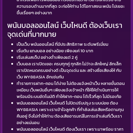
ความรอบด้านมากที่สุด จะก่อให้ท่าน ได้โอกาสชนะพนัน ไปเยอะ
ขึ้นเรื่อยๆ อย่างมาก
พนันบอลออนไลน์ เว็บไหนดี ต้องเว็บเรา
จุดเด่นที่มากมาย
เป็นเว็บ พนันออนไลน์ ที่มีประสิทธิภาพ ระดับพรีเมี่ยม
เริ่มต้น แทงบอล อย่างน้อย เพียงแค่ 10 บาท
เริ่มเล่นสเต็ป อย่างต่ำเพียงแต่ 2 คู่
เว็บบอล เราเปิดเยอะ ครบทุกคู่ ทุกลีก ไม่ว่าจะลีกใหญ่ ลีกเล็ก
เราเปิดหมดครบอย่างดี เป็นจุดเด่น และ สร้างชื่อเสียงให้ กับ
เว็บ WY88ASIA อีกเช่นกัน
ทำรายการฝาก-ถอน ได้ง่าย ไม่ต้องแจ้งหน้าเว็บ หลายขั้นตอน
เหมือน เว็บพนันอื่นๆ เพียงแจ้งเจ้าหน้า ที่ให้ให้ดำเนินการให้
พร้อมมีระบบอัตโนมัติ ทำให้ฝาก-ถอน ได้เร็วที่สุด ไม่มีรอเก้อ
พนันบอลออนไลน์ เว็บไหนดี ไม่ปิดปรับปรุง ระบบบ่อย ต้อง
WY88ASIA เพราะเราเข้าใจลูกค้า ที่กำลังเล่นเสียหรือตามทุน
คืนอยู่ จึงไม่ทำให้ท่าน ต้องเสียอารมณ์ในการเข้าเล่นที่เว็บเรา
อย่างแน่นอน
พนันบอลออนไลน์ เว็บไหนดี ต้องเว็บเรา เพราะมาพร้อม ราคา