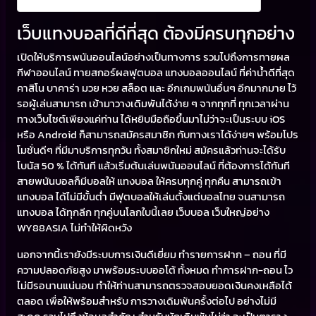
เว็บแทงบอลที่ดีที่สุด ต้องมีครบทุกอย่าง
เปิดให้บริการพนันออนไลน์อย่างเป็นทางการ รวมไปถึงการทายผล
กีฬาออนไลน์ ทายสกอร์ผลฟุตบอล แทงบอลออนไลน์ ที่ค่าน้ำดีที่สุด
คาสิโน บาคาร่า มวย หวย สล็อต และ อีกเกมพนันอื่นๆ อีกมากมาย ไว้
รอผู้เล่นสามารถ เข้ามาวางเดิมพันได้ง่าย ๆ จากทุกที่ ทุกเวลาผ่าน
ทางเว็บไซต์เพียงแค่ท่าน ได้หยิบมือถือขึ้นมาไม่ว่าจะเป็นระบบ iOS
หรือ Android ก็สามารถสมัครสมาชิก กับทางเราได้ง่ายๆ พร้อมโปร
โมชั่นดีๆ ที่มีมาบริการทุกวัน ทั้งสมาชิกใหม่ สมัครแล้วท่านจะได้รับ
โบนัส 50 % ได้ทันที แล้วเริ่มต้นเล่นพนันออนไลน์ ที่ต้องการได้ทันที
สายพนันบอลก็มีบอลให้ แทงบอล ให้ครบทุกคู่ ทุกคืน สามารถเข้า
แทงบอล ได้ไม่มีขั้นต่ำ มีฟุตบอลให้เล่นตั้งแต่บอลไทย จนสามารถ
แทงบอล ได้ทุกลีก ทุกคู่บนโลกใบนี้เลย เว็บบอล เว็บใหญ่อย่าง
WY88ASIA ไม่ทำให้ผิดหวัง
นอกจากนี้เรายังมีระบบการเงินดีเยี่ยม ทำรายการฝาก – ถอน ที่มี
ความปลอดภัยสูง มาพร้อมระบบออโต้ ทั้งหมด ทำการฝาก-ถอน ไว
ไม่มีรอนานแน่นอน ทำให้ท่านสามารถตรวจสอบยอดเงินคงเหลือได้
ตลอด เพื่อให้พร้อมสำหรับ การวางเดิมพันครั้งต่อไป อย่างไม่มี