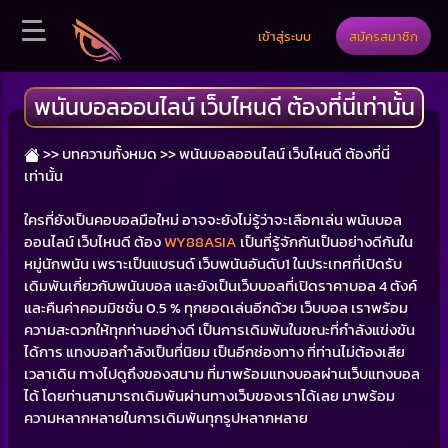
เข้าสู่ระบบ
สมัครสมาชิก
พนันบอลออนไลน์ เว็บไหนดี ต้องที่นี่เท่านั้น
>>
บทความทั้งหมด >>
พนันบอลออนไลน์ เว็บไหนดี ต้องที่นี่
เท่านั้น
ใครที่ยังเป็นคอบอลมือใหม่ อาจจะยังไม่รู้ว่าจะเลือกเล่น พนันบอล
ออนไลน์ เว็บไหนดี ต้อง
WY88ASIA
เป็นที่รู้จักกันเป็นอย่างดีกันใน
หมู่นักพนัน เพราะเป็นแบรนด์ เว็บพนันอันดับ1 ในประเทศที่เปิดรับ
เดิมพันเกี่ยวกับพนันบอล และยังเป็นเว็บบอลที่เปิดราคาบอล 4 ตังค์
และคืนค่าคอมมิชชั่น 0.5 % ทุกยอดเล่นอีกด้วย เว็บบอล เราพร้อม
ความสะดวกให้ทุกท่านอย่างดี เป็นการเดิมพันในขณะที่กำลังแข่งขัน
ได้การ แทงบอลกำลังเป็นที่นิยม เป็นอีกช่องทาง ที่ท่านไม่ต้องเสีย
เวลาเดิน ทางไปดูถึงของสนาม ที่มาพร้อมแทงบอลผ่านเว็บแทงบอล
ได้ โดยท่านสามารถเดิมพันผ่านทางเว็บของเราได้เลย มาพร้อม
ความหลากหลายในการเดิมพันทุกรูปหลากหลาย