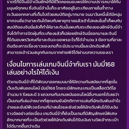
ราตรีที่มีจินนี่จ๋าเป็นยักษ์ที่มีชีวิตคอยมอบพรให้ความปรารถนาให้กับ
มนุษย์ทุกคน ซึ่งจินนี่จ๋านั้นก็จะอาศัยอยู่ในตะเกียงภายในถ้ำทาง
ตะวันออกกลางที่เต็มไปด้วยสมบัติอยู่มากมาย จนมาวันหนึ่งได้มีหนุ่ม
ยากจนชื่อว่าอาละดินได้พบกับพายุทรายแล้วเข้าไปหลบในถ้ำก็พบกับ
สมบัติของจินนี่แล้วก็ทำให้อาละดินนั้นพบกับตะเกียงของยักษ์จินนี่จ๋า
จึงได้ทำการปัดฝุ่นที่ตะเกียงแล้วก็ปล่อยยักษ์จินนี่ออกมาและจินนี่
ก็ได้มอบพรวิเศษที่อาละดินจะขอพรอะไรก็ได้จำนวน 3 ข้อตามที่อาละ
ดินต้องการเรื่องราวของเกมก็จะมีประมาณนี้และนักเดิมพันก็
สามารถเข้าร่วมสนุกกับเกมจากค่ายพีจีได้ผ่านบทความของเรา
เงื่อนไขการเล่นเกมจินนี่จ๋ากับเรา มัมมี่168
เล่นอย่างไรให้ได้เงิน
ตัวเกมจินนี่จ๋าก็ได้พัฒนาออกแบบมาให้มีความทันสมัยมากที่สุดใน
เว็บเดิมพันออนไลน์ มัมมี่168 โดยจะมีลักษณะเกมเป็นสล็อตวิดีโอ
จำนวน 5 รีลและมี 3 แถวเกมกับเกมพนันออนไลน์อื่นๆบอกได้เลยว่า
เป็นเกมที่เล่นง่ายมากที่สุดแถมยังมีกติกาการเล่นที่นักเดิมพันเข้าใจ
ง่ายและยังมีฟีเจอร์เกมที่น่าสนใจและยังช่วยให้นักเดิมพันได้รับเงิน
รางวัลอย่างต่อเนื่อง เกมจินนี่จ๋าก็ยังเป็นเกมที่มีสัญลักษณ์พิเศษ
อีกมากมายที่จะเป็นตัวช่วยให้นักเดิมพันได้รับเงินรางวัลเข้ากระเป๋า
ได้ดีมากขึ้นกว่าเดิม