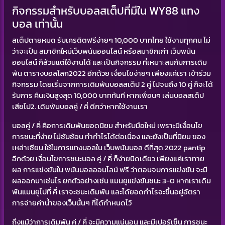
กิจกรรมสำหรับบอลสเต็ปที่มีใน WY88 แทง
บอล เท่านั้น
สเต็ปตายหมด รับเครดิตฟรีง่ายๆ 10,000 บาทไทย ใช้งานทุกคน ไม่
ว่าจะเป็น สมาชิกใหม่เว็บพนันออนไลน์ หรือสมาชิกเก่า เว็บพนัน
ออนไลน์ ก็ล้วนแต่ใช้งานได้ และเป็นกิจกรรม ที่เหมาะสมกับการเดิม
พัน ตารางบอลโลก2022 อีกด้วย เงื่อนไขง่ายๆ เพียงแค่เรา เข้าร่วม
กิจกรรม โดยเริ่มจากการเดิมพันบอลสเต็ป 2 คู่ ไปจนถึง 10 คู่ ก็จะได้
รับการ คืนเงินสูงสุด 10,000 บาททันที หากเพื่อนๆ เล่นบอลสเต็ป
เสียไป2. เดิมพันบอลคู่ / คี่ ดีกว่าหากใช้งานเรา
บอลคู่ / คี่ คือการเดิมพันยอดนิยม สำหรับมือใหม่ เพราะมีเงื่อนไข
การชนะที่ง่าย ไม่ซับซ้อน ทำกำไรได้ต่อเนื่อง และยังเป็นที่นิยม ของ
เหล่าเซียน ใช้ในการแทงบอลใน เว็บพนันบอล ดีที่สุด 2022 pantip
อีกด้วย เงื่อนไขการชนะบอล คู่ / คี่ ก็ง่ายนิดเดียว เพียงแค่เราทาย
ผล การแข่งขันใน พนันบอลออนไลน์ ฟรี ว่าตอนจบการแข่งขัน จะมี
ผลออกมาเช่นไร ยกตัวอย่างเช่น แมนยูแข่งขันชนะ 3-0 หากเราเดิม
พันแมนยูไปที่ คี่ เราจะชนะเดิมพัน และได้ยอดกำไรจะขึ้นอยู่อัตรา
การจ่ายค่าน้ำของเว็บนั้นๆ ที่ได้กำหนดไว้
ถึงแม้ว่าการเดิมพัน คู่ / คี่ จะมีความแน่นอน และมีเปอร์เซ็น การชนะ