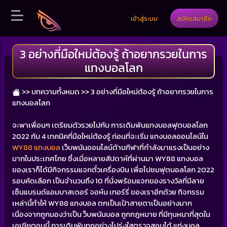
เข้าสู่ระบบ
สมัครสมาชิก
3 อย่างที่มือใหม่ต้องรู้ ถ้าอยากรวยในการ
แทงบอลโลก
>>
บทความทั้งหมด >>
3 อย่างที่มือใหม่ต้องรู้ ถ้าอยากรวยในการ
แทงบอลโลก
จะพาเพื่อนๆ เตรียมตัวรวยไปกับ การเดิมพันแทงบอลฟุตบอลโลก
2022 กับ 4 เทคนิคที่มือใหม่ต้องรู้ ก่อนที่จะเริ่ม แทงบอลออนไลน์ใน
WY88
แทงบอล
เว็บพนันออนไลน์ด้านกีฬาที่กำลังมาแรงเป็นอย่าง
มากในประเทศไทย ซึ่งเมื่อหลายสัปดาห์ที่ผ่านมา WY88 แทงบอล
ของเราก็ได้มีกิจกรรมแจกตั๋วเครื่องบิน เพื่อไปชมฟุตบอลโลก 2022
รอบคัดเลือก เป็นจำนวนถึง 10 ที่นั่งพร้อมแจกของรางวัลที่มีลาย
เซ็นแบรนด์แอมบาสเดอร์ จอห์น เทอร์รี่ ของเราอีกด้วย กิจกรรม
เหล่านี้ทำให้ WY88 แทงบอล ตกเป็นเป้าสายตาเป็นอย่างมาก
เนื่องจากถูกมองว่าเป็น ว็บพนันบอล ถูกกฎหมาย ที่มีทุนหนาที่สุดใน
เอเชียตอนนี้ การเดิมพันทุกอย่างโปร่งใสตรวจสอบได้ แท่งบอล