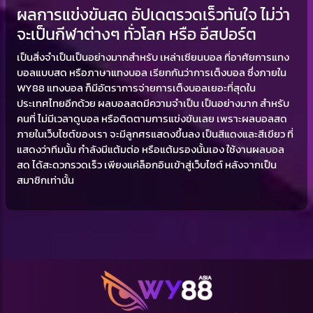
ผลการแข่งขันสด อัปเดตรวดเร็วทันใจ ไม่ว่า
จะเป็นกีฬาต่างๆ ทั่วโลก หรือ อีสปอร์ต
เป็นสิ่งจำเป็นเป็นอย่างมากสำหรับ เหล่าเซียนบอล ที่อาศัยการแทง
บอลแบบสด หรือภาษาแทงบอล เรียกกันว่าการเต็งบอล ซึ่งภายใน
WY88 แทงบอล ก็มีอัตราการจ่ายการเต็งบอลเยอะที่สุดใน
ประเทศไทยอีกด้วย ผลบอลสดมีความจำเป็น เป็นอย่างมาก สำหรับ
คนที่ ไม่มีเวลาดูบอล หรือติดตามการแข่งขันเลย เพราะผลบอลสด
ภายในเว็บไซต์ของเรา จะมีลูกศรแสดงขึ้นลง เป็นสีแดงและสีเขียว ที่
แสดงว่าทีมนั้น กำลังมีแต้มต่อ หรือแต้มรองนั้นเอง ใช้งานผลบอล
สด ได้สะดวกรวดเร็ว เพียงแค่ล็อกอินเข้าสู่เว็บไซต์ หลังจากเป็น
สมาชิกเท่านั้น