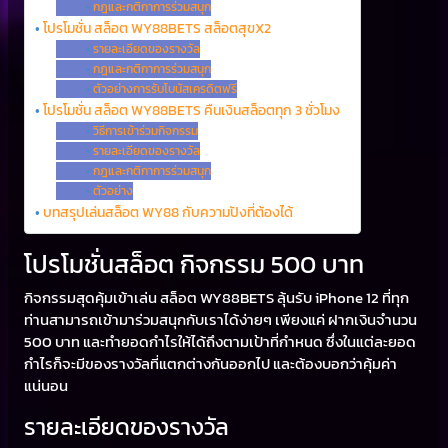
กฎและกติกาการร่วมสนุก
โปรโมชั่น สล็อต WY88BETS สล็อตสุขX2
รายละเอียดของรางวัล
กฎและกติกาการร่วมสนุก
ตัวอย่างการรับโบนัสเครดิตฟรี
โปรโมชั่น สล็อต WY88BETS คืนเงินสล็อตทุก 3 ชั่วโมง
วิธีการเข้าร่วมกิจกรรม
รายละเอียดของรางวัล
กฎและกติกาการร่วมสนุก
ตัวอย่าง
บทสรุปเล่นสล็อต WY88 กับความปังที่ต้องได้
โปรโมชั่นสล็อต กิจกรรม 500 บาท
กิจกรรมสุดคุ้มเข้าเล่น สล็อต WY88BETS ลุ้นรับ iPhone 12 ที่ทุก
ท่านสามารถเข้ามาร่วมสนุกกับเราได้ง่ายๆ เพียงแค่ ฝากเงินจำนวน
500 บาท และทำยอดกำไรให้ได้ถึงตามเป้าที่กำหนด ซึ่งในแต่ละยอด
กำไรก็จะมีของรางวัลที่แตกต่างกันออกไป และต้องบอกว่าคุ้มค่า
แน่นอน
รายละเอียดของรางวัล