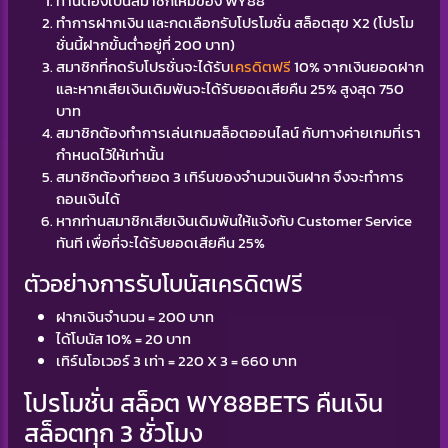
ท่านต้องเป็นสมาชิกใหม่ของ WY88
ทำการฝากเงิน และกดเลือกรับโปรโมชั่น สล็อตสุข X2 (โปรโม
ชั่นนี้ฝากขั้นต่ำอยู่ที่ 200 บาท)
สมาชิกที่กดรับโปรชั่นจะได้รับ
เครดิตฟรี
10% จากเงินยอดฝาก
และหากเสียเงินเดิมพันจะได้รับยอดเสียคืน 25% สูงสุด 750
บาท
สมาชิกต้องทำการเล่นเกมสล็อตออนไลน์ กับทางค่ายเกมที่เรา
กำหนดไว้ให้เท่านั้น
สมาชิกต้องทำยอด 3 เทิร์นของจำนวนเงินฝาก จึงจะทำการ
ถอนเงินได้
หากท่านสมาชิกเสียเงินเดิมพันให้แจ้งกับ Customer Service
ทันที เพื่อที่จะได้รับยอดเสียคืน 25%
ตัวอย่างการรับโบนัสเครดิตฟรี
ฝากเงินจำนวน = 200 บาท
ได้โบนัส 10% = 20 บาท
เทิร์นโอเวอร์ 3 เท่า = 220 X 3 = 660 บาท
โปรโมชั่น สล็อต WY88BETS คืนเงิน
สล็อตทุก 3 ชั่วโมง