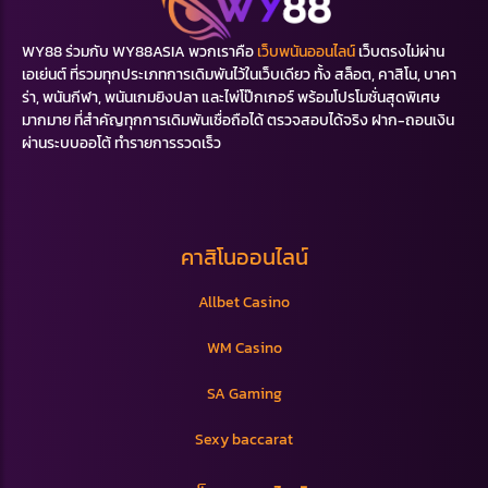
WY88 ร่วมกับ WY88ASIA พวกเราคือ
เว็บพนันออนไลน์
เว็บตรงไม่ผ่าน
เอเย่นต์ ที่รวมทุกประเภทการเดิมพันไว้ในเว็บเดียว ทั้ง สล็อต, คาสิโน, บาคา
ร่า, พนันกีฬา, พนันเกมยิงปลา และไพ่โป๊กเกอร์ พร้อมโปรโมชั่นสุดพิเศษ
มากมาย ที่สำคัญทุกการเดิมพันเชื่อถือได้ ตรวจสอบได้จริง ฝาก-ถอนเงิน
ผ่านระบบออโต้ ทำรายการรวดเร็ว
คาสิโนออนไลน์
Allbet Casino
WM Casino
SA Gaming
Sexy baccarat