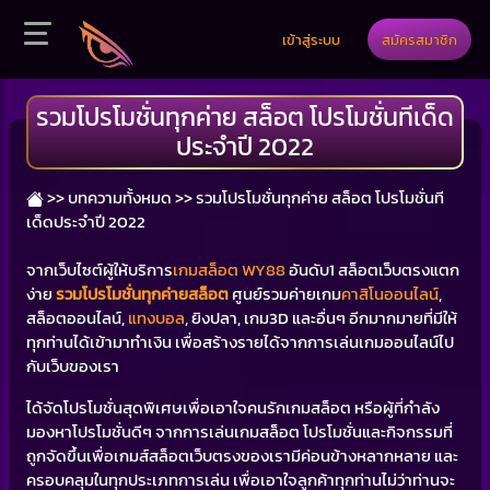
เข้าสู่ระบบ
สมัครสมาชิก
รวมโปรโมชั่นทุกค่าย สล็อต โปรโมชั่นทีเด็ด
ประจำปี 2022
>>
บทความทั้งหมด >>
รวมโปรโมชั่นทุกค่าย สล็อต โปรโมชั่นที
เด็ดประจำปี 2022
จากเว็บไซต์ผู้ให้บริการ
เกมสล็อต
WY88
อันดับ1 สล็อตเว็บตรงแตก
ง่าย
รวมโปรโมชั่นทุกค่ายสล็อต
ศูนย์รวมค่ายเกม
คาสิโนออนไลน์
,
สล็อตออนไลน์,
แทงบอล
, ยิงปลา, เกม3D และอื่นๆ อีกมากมายที่มีให้
ทุกท่านได้เข้ามาทำเงิน เพื่อสร้างรายได้จากการเล่นเกมออนไลน์ไป
กับเว็บของเรา
ได้จัดโปรโมชั่นสุดพิเศษเพื่อเอาใจคนรักเกมสล็อต หรือผู้ที่กำลัง
มองหาโปรโมชั่นดีๆ จากการเล่นเกมสล็อต โปรโมชั่นและกิจกรรมที่
ถูกจัดขึ้นเพื่อเกมส์สล็อตเว็บตรงของเรามีค่อนข้างหลากหลาย และ
ครอบคลุมในทุกประเภทการเล่น เพื่อเอาใจลูกค้าทุกท่านไม่ว่าท่านจะ