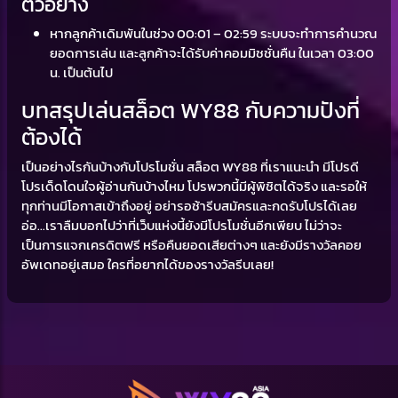
ตัวอย่าง
หากลูกค้าเดิมพันในช่วง 00:01 – 02:59 ระบบจะทำการคำนวณ
ยอดการเล่น และลูกค้าจะได้รับค่าคอมมิชชั่นคืน ในเวลา 03:00
น. เป็นต้นไป
บทสรุปเล่นสล็อต WY88 กับความปังที่
ต้องได้
เป็นอย่างไรกันบ้างกับโปรโมชั่น สล็อต WY88 ที่เราแนะนำ มีโปรดี
โปรเด็ดโดนใจผู้อ่านกันบ้างไหม โปรพวกนี้มีผู้พิชิตได้จริง และรอให้
ทุกท่านมีโอกาสเข้าถึงอยู่ อย่ารอช้ารีบสมัครและกดรับโปรได้เลย
อ่อ…เราลืมบอกไปว่าที่เว็บแห่งนี้ยังมีโปรโมชั่นอีกเพียบ ไม่ว่าจะ
เป็นการแจกเครดิตฟรี หรือคืนยอดเสียต่างๆ และยังมีรางวัลคอย
อัพเดทอยู่เสมอ ใครที่อยากได้ของรางวัลรีบเลย!