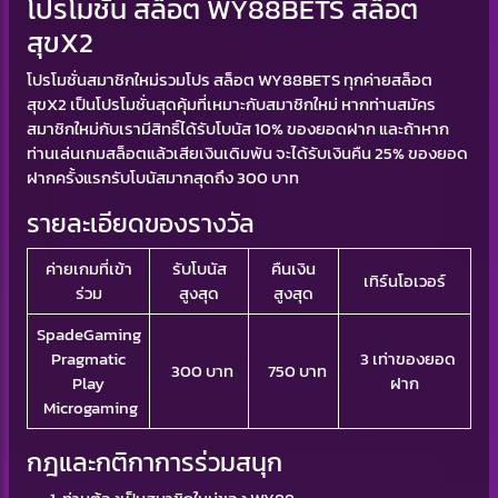
โปรโมชั่น สล็อต WY88BETS สล็อต
สุขX2
โปรโมชั่นสมาชิกใหม่รวมโปร สล็อต WY88BETS ทุกค่ายสล็อต
สุขX2 เป็นโปรโมชั่นสุดคุ้มที่เหมาะกับสมาชิกใหม่ หากท่านสมัคร
สมาชิกใหม่กับเรามีสิทธิ์ได้รับโบนัส 10% ของยอดฝาก และถ้าหาก
ท่านเล่นเกมสล็อตแล้วเสียเงินเดิมพัน จะได้รับเงินคืน 25% ของยอด
ฝากครั้งแรกรับโบนัสมากสุดถึง 300 บาท
รายละเอียดของรางวัล
ค่ายเกมที่เข้า
รับโบนัส
คืนเงิน
เทิร์นโอเวอร์
ร่วม
สูงสุด
สูงสุด
SpadeGaming
Pragmatic
3 เท่าของยอด
300 บาท
750 บาท
Play
ฝาก
Microgaming
กฎและกติกาการร่วมสนุก