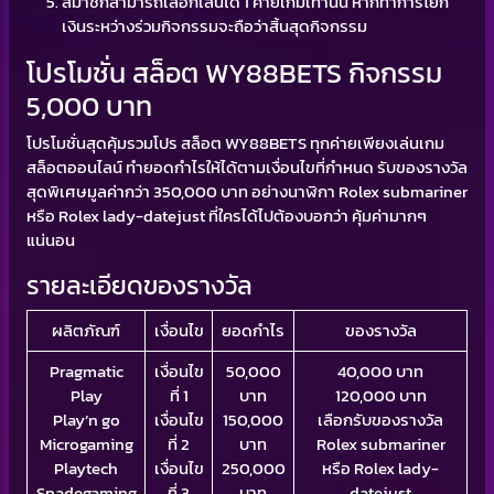
สมาชิกสามารถเลือกเล่นได้ 1 ค่ายเกมเท่านั้น หากทำการโยก
เงินระหว่างร่วมกิจกรรมจะถือว่าสิ้นสุดกิจกรรม
โปรโมชั่น สล็อต WY88BETS กิจกรรม
5,000 บาท
โปรโมชั่นสุดคุ้มรวมโปร สล็อต WY88BETS ทุกค่ายเพียงเล่นเกม
สล็อตออนไลน์ ทำยอดกำไรให้ได้ตามเงื่อนไขที่กำหนด รับของรางวัล
สุดพิเศษมูลค่ากว่า 350,000 บาท อย่างนาฬิกา Rolex submariner
หรือ Rolex lady-datejust ที่ใครได้ไปต้องบอกว่า คุ้มค่ามากๆ
แน่นอน
รายละเอียดของรางวัล
ผลิตภัณฑ์
เงื่อนไข
ยอดกำไร
ของรางวัล
Pragmatic
เงื่อนไข
50,000
40,000 บาท
Play
ที่ 1
บาท
120,000 บาท
Play’n go
เงื่อนไข
150,000
เลือกรับของรางวัล
Microgaming
ที่ 2
บาท
Rolex submariner
Playtech
เงื่อนไข
250,000
หรือ Rolex lady-
Spadegaming
ที่ 3
บาท
datejust