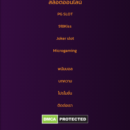
สล็อตออนไลน์
PG SLOT
918Kiss
Joker slot
Microgaming
พนันบอล
บทความ
โปรโมชั่น
ติดต่อเรา