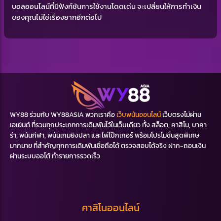
บอลออนไลน์ที่มีฟังก์ชันการใช้งานโดดเด่น จะเปลี่ยนให้การทำเงิน
ของคุณไม่ใช่เรื่องยากอีกต่อไป
WY88 ร่วมกับ WY88ASIA พวกเราคือ
เว็บพนันออนไลน์
เว็บตรงไม่ผ่าน
เอเย่นต์ ที่รวมทุกประเภทการเดิมพันไว้ในเว็บเดียว ทั้ง สล็อต, คาสิโน, บาคา
ร่า, พนันกีฬา, พนันเกมยิงปลา และไพ่โป๊กเกอร์ พร้อมโปรโมชั่นสุดพิเศษ
มากมาย ที่สำคัญทุกการเดิมพันเชื่อถือได้ ตรวจสอบได้จริง ฝาก-ถอนเงิน
ผ่านระบบออโต้ ทำรายการรวดเร็ว
คาสิโนออนไลน์