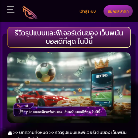
เข้าสู่ระบบ
สมัครสมาชิก
รีวิวรูปแบบและฟีเจอร์เด่นของ เว็บพนัน
บอลดีที่สุด ในปีนี้
>>
บทความทั้งหมด >>
รีวิวรูปแบบและฟีเจอร์เด่นของ เว็บพนัน