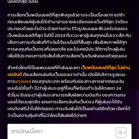
บอลดีที่สุด ในปีนี้
การเลือกเว็บพนันบอลดีที่สุดฟังดูแล้วอาจจะเป็นเรื่องยาก แต่ช้า
ก่อนเพียงแค่ผู้เล่นได้เข้ามาอ่านรายละเอียดของเว็บดีที่สุด ว่าต้อง
ประกอบด้วยอะไรบ้าง ด้วยการอ่าน รีวิวรูปแบบและฟีเจอร์เด่นของ
เว็บพนันบอลดีที่สุด ในปีนี้ 2024 ที่เราจะพาผู้เล่นทุกคนไปเจาะลึก กับ
เส้นทางการเดิมพันที่ทำเงินได้แบบไม่มีที่สิ้นสุด เพิ่มอิสรภาพให้ทุก
การลงทุนกับเว็บตรงที่ปลอดภัย และไม่เคยมีประวัติการโกงผู้เล่น
เพื่อใช้ประกอบการตัดสินใจในการเลือกเว็บเดิมพันของตัวคุณเอง
สำหรับใครที่เป็นแฟนบอลที่กำลังมองหา
เว็บพนันบอลดีที่สุด ไม่ผ่าน
เอเย่นต์
ต้องเลือกเล่นกับเว็บของเราเท่านั้น เปิดให้บริการรูปแบบ
การ
แทงบอล
ครบทุกประเภท พร้อมกับช่องทางการฝากถอนเงิน
แบบไม่มีขั้นต่ำ ไม่ว่าผู้เล่นจะอยู่ที่ไหนก็พร้อมทำเงินให้ตลอด 24
ชั่วโมง รับรองว่าผู้เล่นจะสามารถสัมผัสความบันเทิง ของการแทง
บอลได้แบบสุดขีด แถมการเลือกเล่นกับเว็บตรง ที่ผู้เล่นจะได้รับ
เครดิตฟรีนำไปใช้ต่อยอด การเดิมพันได้เป็นอย่างดีอีกด้วย เรียกได้
ว่าเป็นความคุ้มค่าที่ไม่ว่าใครก็สัมผัสได้ง่ายๆ
สารบัญเนื้อหา