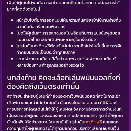
เพื่อให้ผู้เล่นได้พบกับ ทางเข้าเล่นเกมที่ตอบโจทย์ความต้องการได้
มากที่สุดดังต่อไปนี้
หน้าเว็บไซต์มีการออกแบบให้มีความทันสมัย เข้าใช้งานง่ายทั้ง
ผ่านมือถือ หรือคอมพิวเตอร์
เปิดให้ผู้เล่นสามารถแทงบอลไปพร้อมกับการแข่งขันฟุตบอล
แบบเรียลไทม์ เลือกเดิมพันหลายคู่ในครั้งเดียว
โปรโมชั่นเครดิตฟรีต้อนรับผู้เล่น รวมถึงโปรโมชั่นอื่นๆ การคืน
ค่าคอมมิชชั่นเป็นประจำทุกสัปดาห์
ระบบฝากถอนเงินไม่มีขั้นต่ำ auto สามารถฝากถอนเงินได้
หลายช่องทาง ทำธุรกรรมอย่างรวดเร็ว
บทส่งท้าย คิดจะเลือกเล่นพนันบอลทั้งที
ต้องคิดถึงเว็บตรงเท่านั้น
สุดท้ายนี้ สำหรับผู้เล่นที่กำลังมองหาเว็บพนันบอลดีที่สุดในการเข้า
เดิมพัน ขอแนะนำให้เข้าเล่นกับ เว็บตรงไม่ผ่านเอเย่นต์ ที่มีฟีเจอร์
การบริการที่โดดเด่นไม่ทำให้ผู้เล่นผิดหวัง ความอัตราการจ่ายเงินที่
เป็นธรรมต่อผู้เล่น และระบบรักษาความปลอดภัยที่รัดกุม ทำให้ผู้เล่น
ข้าเดิมพันได้อย่างสบายใจ แถมยังมีโปรโมชั่น
เครดิตฟรี
คอยแจก
ความคุ้มค่าให้ผู้เล่นกดรับได้ทุกวันอีกด้วย เรียกว่าเลือกเล่นกับเว็บ