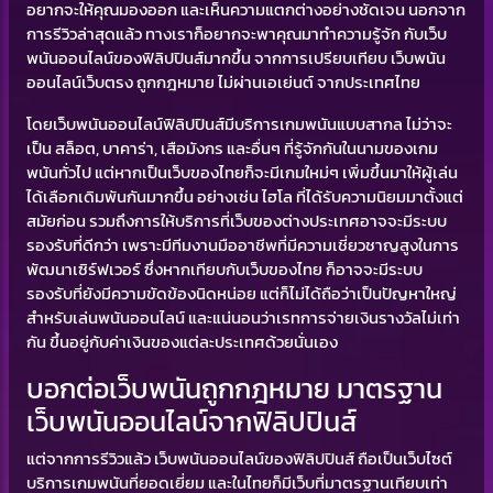
อยากจะให้คุณมองออก และเห็นความแตกต่างอย่างชัดเจน นอกจาก
การรีวิวล่าสุดแล้ว ทางเราก็อยากจะพาคุณมาทำความรู้จัก กับเว็บ
พนันออนไลน์ของฟิลิปปินส์มากขึ้น จากการเปรียบเทียบ เว็บพนัน
ออนไลน์เว็บตรง ถูกกฎหมาย ไม่ผ่านเอเย่นต์ จากประเทศไทย
โดยเว็บพนันออนไลน์ฟิลิปปินส์มีบริการเกมพนันแบบสากล ไม่ว่าจะ
เป็น สล็อต, บาคาร่า, เสือมังกร และอื่นๆ ที่รู้จักกันในนามของเกม
พนันทั่วไป แต่หากเป็นเว็บของไทยก็จะมีเกมใหม่ๆ เพิ่มขึ้นมาให้ผู้เล่น
ได้เลือกเดิมพันกันมากขึ้น อย่างเช่น ไฮโล ที่ได้รับความนิยมมาตั้งแต่
สมัยก่อน รวมถึงการให้บริการที่เว็บของต่างประเทศอาจจะมีระบบ
รองรับที่ดีกว่า เพราะมีทีมงานมืออาชีพที่มีความเชี่ยวชาญสูงในการ
พัฒนาเซิร์ฟเวอร์ ซึ่งหากเทียบกับเว็บของไทย ก็อาจจะมีระบบ
รองรับที่ยังมีความขัดข้องนิดหน่อย แต่ก็ไม่ได้ถือว่าเป็นปัญหาใหญ่
สำหรับเล่นพนันออนไลน์ และแน่นอนว่าเรทการจ่ายเงินรางวัลไม่เท่า
กัน ขึ้นอยู่กับค่าเงินของแต่ละประเทศด้วยนั่นเอง
บอกต่อเว็บพนันถูกกฎหมาย มาตรฐาน
เว็บพนันออนไลน์จากฟิลิปปินส์
แต่จากการรีวิวแล้ว เว็บพนันออนไลน์ของฟิลิปปินส์ ถือเป็นเว็บไซต์
บริการเกมพนันที่ยอดเยี่ยม และในไทยก็มีเว็บที่มาตรฐานเทียบเท่า