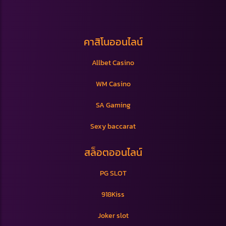
คาสิโนออนไลน์
Allbet Casino
WM Casino
SA Gaming
Sexy baccarat
สล็อตออนไลน์
PG SLOT
918Kiss
Joker slot