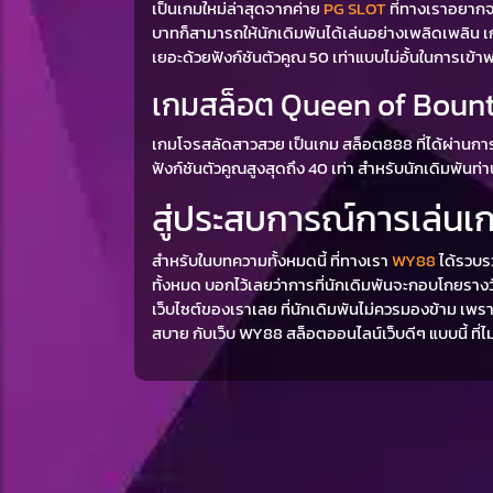
เป็นเกมใหม่ล่าสุดจากค่าย
PG SLOT
ที่ทางเราอยากจะ
บาทก็สามารถให้นักเดิมพันได้เล่นอย่างเพลิดเพลิน 
เยอะด้วยฟังก์ชันตัวคูณ 50 เท่าแบบไม่อั้นในการเข้าฟ
เกมสล็อต Queen of Boun
เกมโจรสลัดสาวสวย เป็นเกม สล็อต888 ที่ได้ผ่านการรีว
ฟังก์ชันตัวคูณสูงสุดถึง 40 เท่า สำหรับนักเดิมพันท
สู่ประสบการณ์การเล่นเกม 
สำหรับในบทความทั้งหมดนี้ ที่ทางเรา
WY88
ได้รวบรว
ทั้งหมด บอกไว้เลยว่าการที่นักเดิมพันจะกอบโกยรางวัล
เว็บไซต์ของเราเลย ที่นักเดิมพันไม่ควรมองข้าม เพรา
สบาย กับเว็บ WY88 สล็อตออนไลน์เว็บดีๆ แบบนี้ ที่