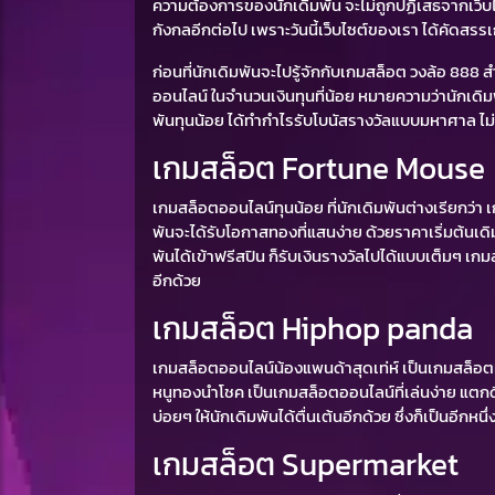
ความต้องการของนักเดิมพัน จะไม่ถูกปฏิเสธจากเว็บไ
กังกลอีกต่อไป เพราะวันนี้เว็บไซต์ของเรา ได้คัดสรร
ก่อนที่นักเดิมพันจะไปรู้จักกับเกมสล็อต วงล้อ 888
ออนไลน์ ในจำนวนเงินทุนที่น้อย หมายความว่านักเดิมพ
พันทุนน้อย ได้ทำกำไรรับโบนัสรางวัลแบบมหาศาล ไม
เกมสล็อต Fortune Mouse
เกมสล็อตออนไลน์ทุนน้อย ที่นักเดิมพันต่างเรียกว่า
พันจะได้รับโอกาสทองที่แสนง่าย ด้วยราคาเริ่มต้นเดิม
พันได้เข้าฟรีสปิน ก็รับเงินรางวัลไปได้แบบเต็มๆ เกม
อีกด้วย
เกมสล็อต Hiphop panda
เกมสล็อตออนไลน์น้องแพนด้าสุดเท่ห์ เป็นเกมสล็อตที
หนูทองนำโชค เป็นเกมสล็อตออนไลน์ที่เล่นง่าย แตกดี 
บ่อยๆ ให้นักเดิมพันได้ตื่นเต้นอีกด้วย ซึ่งก็เป็นอี
เกมสล็อต Supermarket