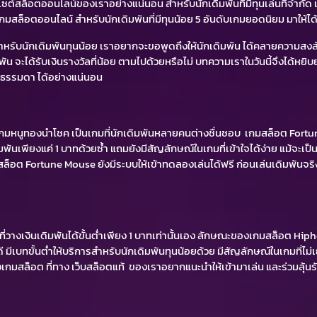
ซต์สล็อตออนไลน์ของเราอย่างแน่นอน สำหรับนักเดิมพันที่มีทุนเล่นที่จำกัด 
เกมสล็อตออนไลน์ สำหรับนักเดิมพันที่มีทุนน้อย 5 อันดับเกมยอดนิยม มาให้ได้
 สำหรับนักเดิมพันทุนน้อย เราอยากจะขอพูดถึงให้นักเดิมพัน ได้คลายความสงสั
ัน จะได้รับเงินรางวัลที่น้อย ตามไปด้วยหรือไม่ บทความเราในวันนี้จึงได้หย
่ธรรมดา ได้อย่างแน่นอน
 เกมหนูทองนำโชค เป็นเกมที่นักเดิมพันหลายคนต่างชื่นชอบ เกมสล็อต Fortun
พันเพียงแค่ 1 บาทด้วยซ้ำ แถมยังมีสัญลักษณ์ในเกมที่เข้าใจได้ง่าย แม้จะเป็
สล็อต Fortune Mouse ยังมีระบบให้เข้าทดลองเล่นได้ฟรี ก่อนเล่นเดิมพันจริง 
่วางเงินเดิมพันได้ขั้นต่ำเพียง 1 บาทเท่านั้นเอง ลักษณะของเกมสล็อต Hiph
มีเบทขั้นต่ำให้บริการสำหรับนักเดิมพันทุนน้อยด้วย มีสัญลักษณ์ในเกมที่ไม่
กหนึ่งเกมสล็อต ที่ทาง เว็บสล็อตแท้ ของเราอยากแนะนำให้เข้ามาเล่น และร่วมลุ้