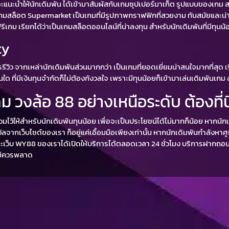
แนะนำให้นักเดิมพัน ได้เข้ามาสัมผัสกับเกมซุปเปอร์มาเก็ต รูปแบบของเกม สล็อต7
เกมสล็อต Supermarket เป็นเกมที่มีรูปภาพกราฟฟิกที่สวยงาม ทันสมัยและน่
รีเกม เรียกได้ว่าเป็นเกมสล็อตออนไลน์ที่น่าลงทุน สำหรับนักเดิมพันที่มีทุนน้
ty
ิว จากเหล่านักเดิมพันส่วนมากกว่า เป็นเกมที่ยอดเยี่ยมน่าสนใจมากที่สุด เริ
่านใด ที่มีเงินทุนจำกัดก็ไม่ต้องกังวลใจ เพราะมีทุนน้อยก็เข้ามาเล่นเดิมพั
วงล้อ 88 อย่างเหนือระดับ ต้องที่นี่
มไว้ให้สำหรับนักเดิมพันทุนน้อย เพื่อจะเป็นประโยชน์ได้ไม่มากก็น้อย หากน
จากเว็บไซต์ของเรา ก็อยู่แค่เอื้อมมือเพียงเท่านั้น หากนักเดิมพันกำลังหาศูน
ะเว็บ WY88 ของเราได้เปิดให้บริการได้ตลอดเวลา 24 ชั่วโมง บริการฝากถอนเงิน
ไม่ควรพลาด