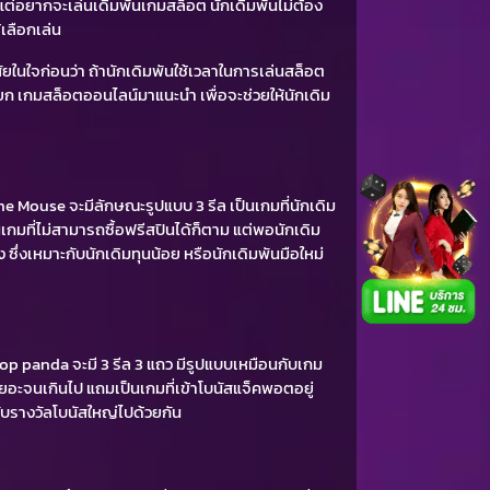
แต่อยากจะเล่นเดิมพันเกมสล็อต นักเดิมพันไม่ต้อง
เลือกเล่น
ยในใจก่อนว่า ถ้านักเดิมพันใช้เวลาในการเล่นสล็อต
ิบยก เกมสล็อตออนไลน์มาแนะนำ เพื่อจะช่วยให้นักเดิม
e Mouse จะมีลักษณะรูปแบบ 3 รีล เป็นเกมที่นักเดิม
นเกมที่ไม่สามารถซื้อฟรีสปินได้ก็ตาม แต่พอนักเดิม
ซึ่งเหมาะกับนักเดิมทุนน้อย หรือนักเดิมพันมือใหม่
op panda จะมี 3 รีล 3 แถว มีรูปแบบเหมือนกับเกม
เยอะจนเกินไป แถมเป็นเกมที่เข้าโบนัสแจ็คพอตอยู่
นรับรางวัลโบนัสใหญ่ไปด้วยกัน