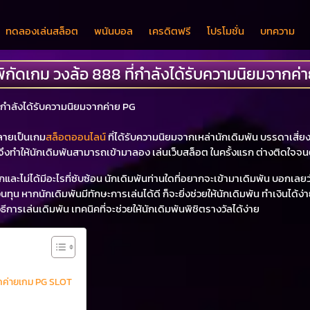
ทดลองเล่นสล็อต
พนันบอล
เครดิตฟรี
โปรโมชั่น
บทความ
พิกัดเกม วงล้อ 888 ที่กำลังได้รับความนิยมจากค่
ี่กำลังได้รับความนิยมจากค่าย PG
ายเป็นเกม
สล็อตออนไลน์
ที่ได้รับความนิยมจากเหล่านักเดิมพัน บรรดาเสี่
 จึงทำให้นักเดิมพันสามารถเข้ามาลอง เล่นเว็บสล็อต ในครั้งแรก ต่างติดใ
ากและไม่ได้มีอะไรที่ซับซ้อน นักเดิมพันท่านใดที่อยากจะเข้ามาเดิมพัน บอกเลย
ินทุน หากนักเดิมพันมีทักษะการเล่นได้ดี ก็จะยิ่งช่วยให้นักเดิมพัน ทำเงินได
การเล่นเดิมพัน เทคนิคที่จะช่วยให้นักเดิมพันพิชิตรางวัลได้ง่าย
ากค่ายเกม PG SLOT