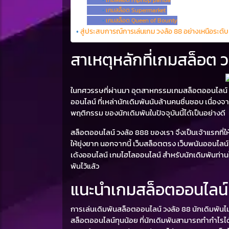
เกมสล็อต Hiphop panda
เกมสล็อต Supermarket
เกมสล็อต Queen of Bounty
สู่ประสบการณ์การเล่นเกม วงล้อ 88 อย่างเหนือระดับ ต้อง
สาเหตุหลักที่เกมสล็อต 
ในทศวรรษที่ผ่านมา อุตสาหกรรมเกมสล็อตออนไลน์ ว
ออนไลน์ ที่เหล่านักเดิมพันนับล้านคนชื่นชอบ เนื่อ
พฤติกรรม ของนักเดิมพันในปัจจุบันนี้ได้เป็นอย่างดี 
สล็อตออนไลน์ วงล้อ 888 ของเรา จึงเป็นเจ้าแรกที่ให
ให้ยุ่งยาก นอกจากนี้ เว็บสล็อตตรง เว็บพนันออนไลน
เด้งออนไลน์ เกมไฮโลออนไลน์ สำหรับนักเดิมพันท่านใด
พันไว้แล้ว
แนะนำเกมสล็อตออนไลน์ 
การเล่นเดิมพันสล็อตออนไลน์ วงล้อ 88 นักเดิมพันไม
สล็อตออนไลน์ทุนน้อย ที่นักเดิมพันสามารถทำกำไรได้