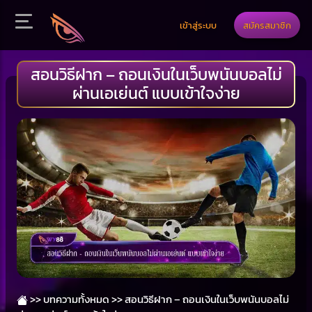
เข้าสู่ระบบ
สมัครสมาชิก
สอนวิธีฝาก – ถอนเงินในเว็บพนันบอลไม่
ผ่านเอเย่นต์ แบบเข้าใจง่าย
>>
บทความทั้งหมด >>
สอนวิธีฝาก – ถอนเงินในเว็บพนันบอลไม่