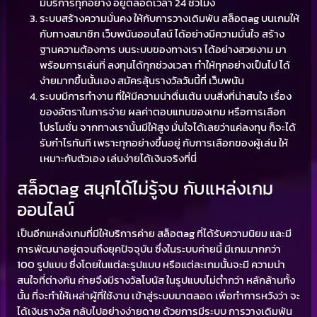
มีบริการทุกอย่าง อยู่ตลอดเวลา 24 ชั่วโมง
ระบบสร้างความมั่นคง ให้กับการวางเดิมพัน สล็อตag บนเกมให้
กับทางสมาชิก เว็บพนันออนไลน์ ได้อย่างมีความมั่นใจ สร้าง
ฐานความต้องการ บนระบบของทางเรา ได้อย่างสวยงาม มา
พร้อมการเล่นที่ ลงทุนได้ทุกช่วงเวลา ทำให้ทุกอย่างเป็นไป ได้
ง่ายมากขึ้นนั้นเอง สมัครลุ้นรางวัลวันนี้ที่ เว็บพนัน
ระบบมีการทำงาน ที่ให้มีความน่าตื่นเต้น บนสิ่งที่น่าสนใจ เรื่อง
ของอัตราในการจ่าย ผลค่าตอบแทนของเกม หรือการเลือก
โปรโมชั่น จากทางเรานั้นมีให้สูง มั่นใจได้เลยว่าแค่ลงทุน ก็จะได้
รับกำไรทันที เพราะทุกอย่างขึ้นอยู่ กับการเลือกของผู้เล่น ให้
เหมาะกับตัวเอง เล่นง่ายได้เงินจริงที่นี่
สล็อตag สนุกได้ไม่รู้จบ กับแหล่งเกม
ออนไลน์
เป็นอีกแหล่งเกมที่มีให้บริการค่าย สล็อตag ที่ได้รับความนิยม และมี
การพัฒนาอยู่ตจนถึงยุคปัจจุบัน ซึ่งในระบบค่ายนี้ มีเกมมากกว่า
100 รูปแบบ ซึ่งโดยในแต่ละรูปแบบ หรือแต่ละเกมนั้นจะมี ความน่า
สนใจที่ต่างกัน ค่ายจึงมีรางวัลโบนัส ในรูปแบบไม่ต่ำกว่า หลักล้านทั้ง
นั้น ที่จะทำให้เหล่าผู้ที่ใช้งาน เข้าสู่ระบบมาตลอด เพื่อทำการหวังว่า จะ
ได้เงินรางวัล กลับไปอย่างง่ายดาย ด้วยการมีระบบ การวางเดิมพัน