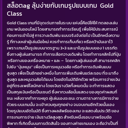
สล็อตag ลุ้นง่ายกับเกมรูปแบบเกม Gold
Class
Gold Class เกมที่มีจุดเด่นภายในระบบ แห่งนี้คือมีให้ให้ ทดลองเล่น
เกม พนันออนไลน์ โดยสามารถทำการเรียนรู้ เพื่อให้มีประสบการณ์
ก่อนการเข้าไปสู่ การวางเดิมพัน แบบจริงจังต่อไป เป็นอีกหนึ่งความ
รู้ ที่ทางเหล่าผู้เล่นมือใหม่ ควรทำการเก็บเกี่ยว หรือคว้ามันเอาไว้
เพราะเกมเป็นรูปแบบมาตรฐาน 3×3 และมาในรูปแบบของ 1 บรรทัด
ซึ่งทางผู้เล่นสามารถ ทำการเลือกวางเดิมพัน โดยทำการคลิกไปที่ปุ่ม
หรือทางของเครื่องหมาย + และ – โดยทางผู้เล่นเองก็ สามารถคลิก
ไปยัง “ปุ่มหมุน” เพื่อเป็นการหมุนวงล้อ หรือทำการเดิมพันแบบ
สูงสุด เพื่อเป็นอีกอย่างหนึ่ง ในการเพิ่มเดิมพันแต่ละรอบ ที่จะมาถึง
สูงสุด และหมุนวงล้อได้แบบ โดยอัตโนมัติอีกด้วย พร้อมการจ่ายเงิน
อยู่ที่ตรงเพย์ไลน์กลาง โดยเงินรางวัลทั้งหมดนั้น จะทำการแสดง
เป็นสกุลเงินหรือเป็นเซนต์ ซึ่งหากวงล้อนั้นแสดง ของชุดค่าผสมที่
ชนะ หลังจากทำการหยุด ผู้เล่นเองจะชนะ ตามตารางการมีการจ่าย
ด้วยระบบเกมนั้น จะเข้าควบคุมทุกอย่าง จนจบเกมอีกด้วยนั้นเอง
โดยรูปแบบอัตโนมัติ ซึ่งทางผลลัพธ์ของเกม จะแสดงในประวัติ ของ
การเกมการจ่าย เงินรางวัลสูงสุด สำหรับหนึ่งรอบ มาพร้อมข้อ
พิพาท ที่เกิดขึ้นบนการตัดสินใจ ของทางค่ายเกมเอง จะถือว่าเป็นที่