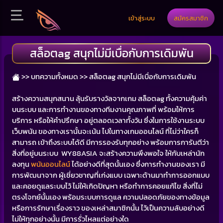
เข้าสู่ระบบ
สมัครสมาชิก
สล็อตag สนุกไม่มีเบื่อกับการเดิมพัน
>>
บทความทั้งหมด >>
สล็อตag สนุกไม่มีเบื่อกับการเดิมพัน
สร้างความสนุกสนาน ลุ้นรับรางวัลจากเกม สล็อตag ทั้งความคุ้มค่า
บนระบบ และการทำงานของทางทีมงานคุณภาพที่ พร้อมให้การ
บริการ หรือให้คำปรึกษา อยู่ตลอดเวลาทั้งวัน ซึ่งในการใช้งานระบบ
เว็บพนัน ของทางเรานั้นจะเน้น ไปในทางเกมออนไลน์ ที่ไม่ว่าใครก็
สามารถ เข้าถึงระบบได้ดี มีการรองรับทุกอย่าง พร้อมการการันตีว่า
สิ่งที่อยู่บนระบบ WY88ASIA จะสร้างความพึงพอใจ ให้กับเหล่านัก
ลงทุน
พนันออนไลน์
ได้อย่างดีที่สุดนั้นเอง ซึ่งการทำงานของเรา มี
การพัฒนาจาก ผู้เชี่ยวชาญที่เก่งแบบ เฉพาะด้านมาทำการออกแบบ
และคอยดูแลระบบไว้ ไม่ให้เกิดปัญหา หรือทำการคอยแก้ไข สิ่งที่ไม่
ตรงโจทย์นั้นเอง พร้อมระบบการดูแล ความปลอดภัยของทางข้อมูล
หรือการรักษาเรื่องราว ของเหล่าสมาชิกนั้น ไว้เป็นความลับอย่างดี
ไม่ให้ทุกอย่างนั้น มีการรั่วไหลแต่อย่างใด