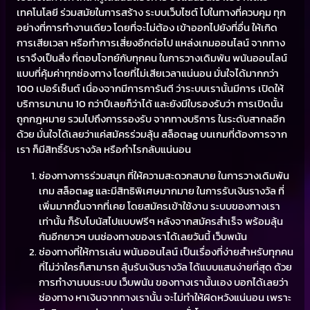
เทคโนโลยี ร่วมสมัยในการสร้าง ระบบเว็บไซต์ ไปในทางที่ควบคุม ทุก
อย่างที่การทำงานเดียว โดยที่จะไม่ต้อง เข้าออกไปยังที่อื่น ให้เกิด
การเสียเวลา หรือทำการเสี่ยงอีกต่อไป แหล่งเกมออนไลน์ จากทาง
เราจึงเป็นสิ่ง ที่ตอบโจทย์กับทุกคน ในการวางเดิมพัน พนันออนไลน์
แบบที่คุ้มค่าทุกช่องทาง โดยที่ไม่เสียเวลาแน่นอน มั่นใจได้มากกว่า
100 เปอร์เซ็นต์ เนื่องจากมีการการันตี ว่าระบบเรานั้นมีการ เปิดให้
บริการมานาน 10 กว่าปีเลยก็ว่าได้ และยังมีใบรองรับว่า การเปิดนั้น
ถูกกฎหมาย รวมไปถึงการรองรับ จากทางบริการ ในระดับสากลอีก
ด้วย มั่นใจได้เลยว่าแค่สมัครร่วมลุ้น สล็อตag บนเกมที่ต้องการจาก
เรา ก็มีสิทธิ์รับรางวัล หรือกำไรกลับแน่นอน
ช่องทางการร่วมสนุก ที่ให้ความสะดวกสบาย ในการวางเดิมพัน
เกม สล็อตag และมีสิทธิพิเศษมากมาย ในการรับเงินรางวัล ที่
เพิ่มมากขึ้นจากที่เคย โดยสมัครเข้าใช้งาน ระบบของทางเรา
เท่านั้น ก็รับโบนัสไปแบบฟรีๆ หลังจากสมัครสำเร็จ พร้อมลุ้น
กันอีกยาวๆ บนช่องทางของเราได้เลยวันนี้ เว็บพนัน
ช่องทางที่ให้การเล่น พนันออนไลน์ เป็นเรื่องที่ง่ายสำหรับทุกคน
ที่ไม่ว่าใครก็สามารถ ลุ้นรับเงินรางวัล ได้แบบแสนง่ายที่สุด ด้วย
การทำงานบนระบบ เว็บพนัน ของทางเรานั้นเอง บอกได้เลยว่า
ช่องทาง หาเงินจากทางเรานั้น จะไม่ทำให้ผิดหวังแน่นอน เพราะ