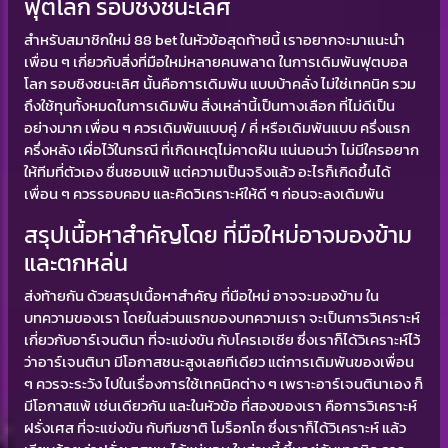
ฟุตโลก รอบชิงชนะเลิศ
สำหรับสมาชิกใหม่ 88 bet ในหัวข้อสุดท้ายนี้ เราอยากจะมาแนะนำ
เพื่อน ๆ เกี่ยวกับสิ่งที่มือใหม่หลายคนพลาด ในการเดิมพันฟุตบอล
โลก รอบชิงชนะเลิศ นั้นคือการเดิมพัน แบบบ้าคลั่ง ไม่ใช่เทคนิค รวม
ถึงใช้ทุนทั้งหมดในการเดิมพัน สิ่งเหล่านี้เป็นทางเลือก ที่ไม่ดีเป็น
อย่างมาก เพื่อน ๆ ควรเดิมพันแบบคู่ / คี่ หรือเดิมพันแบบ ครึ่งแรก
ครึ่งหลัง เผื่อไว้ในกรณี ที่เกิดเหตุไม่คาดฝัน แน่นอนว่า ไม่มีใครอยาก
ให้ทีมที่ตัวเอง ชื่นชอบแพ้ แต่ความเป็นจริงแล้ว อะไรก็เกิดขึ้นได้
เพื่อน ๆ ควรรอบคอบ และคิดวิเคราะห์ให้ดี ๆ ก่อนจะลงเดิมพัน
สรุปเนื้อหาสำคัญโดย ที่มือใหม่อาจมองข้าม
และตกหล่น
ส่งท้ายกัน ด้วยสรุปเนื้อหาสำคัญ ที่มือใหม่ อาจจะมองข้าม ใน
บทความของเรา โดยในส่วนแรกของบทความเรา จะเป็นการวิเคราะห์
เกี่ยวกับอาร์เจนตินา ที่จะแข่งขัน กับโครเอเชีย ซึ่งเราก็ได้วิเคราะห์ไว้
ว่าอาร์เจนตินา มีโอกาสชนะสูงเลยทีเดียว แต่การเดิมพันของเพื่อน
ๆ ควรจะระวัง ไปในเรื่องการใช้เทคนิคต่าง ๆ เพราะอาร์เจนตินาเอง ก็
มีโอกาสแพ้ เช่นเดียวกัน และในหัวข้อ ที่สองของเรา คือการวิเคราะห์
ฝรั่งเศส ที่จะแข่งขัน กับทีมชาติ โมร็อกโก ซึ่งเราก็ได้วิเคราะห์ แล้ว