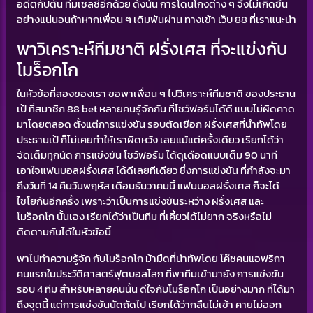
อดีตกัปตัน ทีมเชลซีอีกด้วย ดังนั้น การโดนโกงต่าง ๆ จึงไม่เกิดขึ้น
อย่างแน่นอนถ้าหากเพื่อน ๆ เดิมพันผ่าน ทางเข้า เว็บ 88 ที่เราแนะนำ
พาวิเคราะห์ทีมชาติ ฝรั่งเศส ที่จะแข่งกับ
โมร็อกโก
ในหัวข้อที่สองของเรา ขอพาเพื่อน ๆ ไปวิเคราะห์ทีมชาติ ของประธาน
เป้ ที่สมาชิก 88 bet หลายคนรู้จักกัน ที่โชว์ฟอร์มได้ดี แบบไม่ผิดคาด
มาโดยตลอด ตั้งแต่การแข่งขัน รอบตัดเชือก ฝรั่งเศสที่นำทัพโดย
ประธานเป้ ก็ไม่เคยทำให้เราผิดหวัง เลยแม้แต่ครั้งเดียว เรียกได้ว่า
จัดเต็มทุกนัด การแข่งขัน โชว์ฟอร์ม ได้ดุเดือดแบบเต็ม 90 นาที
เอาใจแฟนบอลฝรั่งเศส ได้ดีเลยทีเดียว ซึ่งการแข่งขัน ที่กำลังจะมา
ถึงวันที่ 14 คืนวันพฤหัส เดือนธันวาคมนี้ แฟนบอลฝรั่งเศส ก็จะได้
ไชโยกันอีกครั้ง เพราะว่าเป็นการแข่งขันระหว่าง ฝรั่งเศส และ
โมร็อกโก นั้นเอง เรียกได้ว่าเป็นทีม ที่เคี้ยวได้ไม่ยาก จริงหรือไม่
ติดตามกันได้ในหัวข้อนี้
พาไปทำความรู้จัก กับโมร็อกโก ม้ามืดที่นำทัพโดย โค๊ชคนแอฟริกา
คนแรกในประวัติศาสตร์ฟุตบอลโลก ที่พาทีมเข้ามายัง การแข่งขัน
รอบ 4 ทีม สำหรับหลายคนนั้น ดีใจกับโมร็อกโก เป็นอย่างมาก ที่ได้มา
ถึงจุดนี้ แต่การแข่งขันนัดถัดไป เรียกได้ว่ากลืนไม่เข้า คายไม่ออก