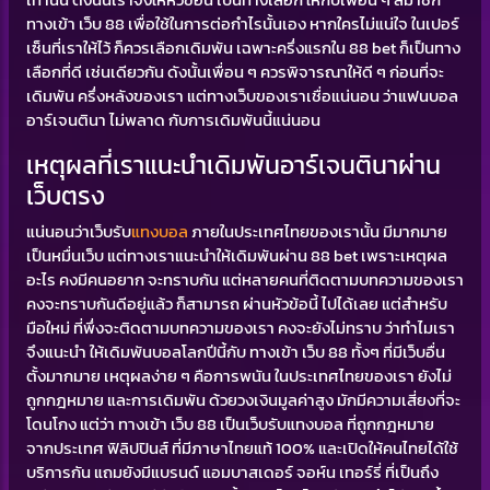
ทางเข้า เว็บ 88 เพื่อใช้ในการต่อกำไรนั้นเอง หากใครไม่แน่ใจ ในเปอร์
เซ็นที่เราให้ไว้ ก็ควรเลือกเดิมพัน เฉพาะครึ่งแรกใน 88 bet ก็เป็นทาง
เลือกที่ดี เช่นเดียวกัน ดังนั้นเพื่อน ๆ ควรพิจารณาให้ดี ๆ ก่อนที่จะ
เดิมพัน ครึ่งหลังของเรา แต่ทางเว็บของเราเชื่อแน่นอน ว่าแฟนบอล
อาร์เจนตินา ไม่พลาด กับการเดิมพันนี้แน่นอน
เหตุผลที่เราแนะนำเดิมพันอาร์เจนตินาผ่าน
เว็บตรง
แน่นอนว่าเว็บรับ
แทงบอล
ภายในประเทศไทยของเรานั้น มีมากมาย
เป็นหมื่นเว็บ แต่ทางเราแนะนำให้เดิมพันผ่าน 88 bet เพราะเหตุผล
อะไร คงมีคนอยาก จะทราบกัน แต่หลายคนที่ติดตามบทความของเรา
คงจะทราบกันดีอยู่แล้ว ก็สามารถ ผ่านหัวข้อนี้ ไปได้เลย แต่สำหรับ
มือใหม่ ที่พึ่งจะติดตามบทความของเรา คงจะยังไม่ทราบ ว่าทำไมเรา
จึงแนะนำ ให้เดิมพันบอลโลกปีนี้กับ ทางเข้า เว็บ 88 ทั้งๆ ที่มีเว็บอื่น
ตั้งมากมาย เหตุผลง่าย ๆ คือการพนัน ในประเทศไทยของเรา ยังไม่
ถูกกฎหมาย และการเดิมพัน ด้วยวงเงินมูลค่าสูง มักมีความเสี่ยงที่จะ
โดนโกง แต่ว่า ทางเข้า เว็บ 88 เป็นเว็บรับแทงบอล ที่ถูกกฎหมาย
จากประเทศ ฟิลิปปินส์ ที่มีภาษาไทยแท้ 100% และเปิดให้คนไทยได้ใช้
บริการกัน แถมยังมีแบรนด์ แอมบาสเดอร์ จอห์น เทอร์รี่ ที่เป็นถึง