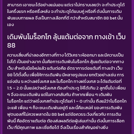
สามารถ เอาชนะได้อย่างแน่นอน แต่เราไม่ทราบเลยว่า จะทำประตูได้
ในครึ่งแรก หรือครึ่งหลัง จะทำประตูได้แบบคู่ หรือคี่ ดังนั้นการเดิม
พันแบบทายผล จึงเป็นทางเลือกที่ดี กว่าสำหรับสมาชิก 88 bet นั้น
เอง
เดิมพันโมร็อกโก ลุ้นแต้มต่อจาก ทางเข้า เว็บ
88
ความเสี่ยงที่น่าลองอีกทางที่ทาง ได้วิเคราะห์ออกมา และมีความเป็น
ไปได้ เป็นอย่างมาก นั้นคือการเดิมพันโมร็อกโก ลุ้นแต้มต่อจากทาง
เว็บ สำหรับมือใหม่แล้ว แต้มต่อคือ อัตราการต่อแต้มที่ ทางเข้า เว็บ
88 ได้ตั้งขึ้น เพื่อให้การเดิมพัน มีหลายรูปแบบ ยกตัวอย่างเช่น การ
แข่งขัน ระหว่างฝรั่งเศส และโมร็อกโก ทางฝรั่งเศส จะได้แต้มต่อที่
1.5 – 2.0 นั้นแปลว่าฝรั่งเศส ต้องทำประตู ให้ได้เกิน 2 ลูกขึ้นไป เพื่อน
ๆ จึงจะชนะเดิมพัน แต่ในทางกลับกัน ถ้าหากเพื่อน ๆ เดิมพัน
โมร็อกโก แต่ว่าฝรั่งเศสทำประตูได้แค่ 1 – 0 เท่านั้น ถึงแม้ว่าโมร็อกโก
จะแพ้ เพื่อน ๆ ก็จะชนะเดิมพันอยู่ดี และนี้คือเสน่ห์ ของการเดิมพัน
ฟุตบอลที่ไม่ควรพลาดใน 88 bet แต่ข้อควรระวังเกี่ยวกับ การเดิม
พันนี้ คืออัตราแต้มต่อ ต้องส่งผลดีต่อผู้เล่นเท่านั้น ดังนั้นการเลือก
เว็บ ที่มีคุณภาพ และเชื่อถือได้ จึงเป็นเรื่องสำคัญอย่างยิ่ง