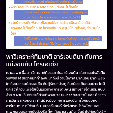
เหตุผลที่เราแนะนำเดิมพันอาร์เจนตินาผ่านเว็บตรง
พาวิเคราะห์ทีมชาติ ฝรั่งเศส ที่จะแข่งกับ โมร็อกโก
เอาใจช่วยฝรั่งเศส และประธานเป้ ด้วยการทายผลผู้ชนะ
เดิมพันโมร็อกโก ลุ้นแต้มต่อจาก ทางเข้า เว็บ 88
แนะนำ การเดิมพันรอบชิงแชมป์โลก ไม่ว่าจะเป็นอาร์เจนตินา
ฝรั่งเศส โมร็อกโก หรือ โครเอเชีย และสรุปเนื้อหาสำคัญสำหรับมือ
ใหม่
สิ่งที่มือใหม่หลายคนทำพลาด ในการเดิมพันฟุตโลก รอบชิงชนะเลิศ
สรุปเนื้อหาสำคัญโดย ที่มือใหม่อาจมองข้าม และตกหล่น
พาวิเคราะห์ทีมชาติ อาร์เจนตินา กับการ
แข่งขันกับ โครเอเชีย
เราขอพาเพื่อน ๆ วิเคราะห์ทีมแรก กับอาร์เจนตินา ในการแข่งขันคืน
วันพุธที่ 14 ธันวาคมที่กำลังจะมาถึงนี้ ว่ามีโอกาส มากน้อย มากเพียง
ใด ที่จะเอาชนะโครเอเชีย กับผู้รักษาประตู ที่เหนียวเกินคนอย่าง โดมิ
นิค ลิวาโควิช เพื่อใช้เป็นแนวทาง การเดิมพัน สร้างรายได้เสริม แบบ
ง่าย ๆ ผ่านเว็บตรงแท้ด้านกีฬาอย่าง 88 bet ของเรานั้นเอง ซึ่งจาก
การวิเคราะห์ของเรา ที่ได้อ้างอิงจากการแข่งขัน ครั้งก่อนของ
อาร์เจนตินา ที่ได้พบกับ เนเธอร์แลนด์ ที่ครึ่งแรกนำทัพโดยเมสซี่
เทพพระบุตรลูกหนังตัวจริง ที่พาทีมอาร์เจนตินาขึ้นนำไปก่อนถึง 2 –