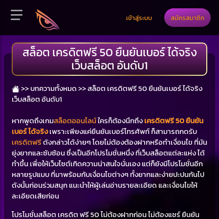
เข้าสู่ระบบ
สมัครสมาชิก
สล็อต เครดิตฟรี 50 ยืนยันเบอร์ ได้จริง
เว็บสล็อต อันดับ1
>>
บทความทั้งหมด >>
สล็อต เครดิตฟรี 50 ยืนยันเบอร์ ได้จริง
เว็บสล็อต อันดับ1
หากพูดถึงเกม
สล็อตออนไลน์
ใครก็ต้องนึกถึง
เครดิตฟรี 50 ยืนยัน
เบอร์ ได้จริง
เพราะเพียงแค่ยืนยันเบอร์โทรศัพท์ ก็สามารถกดรับ
เครดิตฟรี
ดังกล่าวได้ง่ายๆ โดยไม่ต้องต้องฝากหรือทำเงื่อนไข ที่มัน
ยุ่งยากและซับซ้อน ซึ่งเป็นอีกโปรโมชั่นหนึ่ง ที่เว็บสล็อตแต่ละแห่ง ได้
ทำขึ้น เพื่อให้เว็บไซต์เกิดความน่าสนใจนั่นเอง แต่ก็ยังมีโปรโมชั่นอีก
หลายรูปแบบ ที่มาพร้อมกับเงื่อนไขต่างๆ ทั้งยากและง่ายปะปนกันไป
ดังนั้นก่อนร่วมสนุก แนะนำให้ผู้เล่นอ่านรายละเอียด และเงื่อนไขให้
ละเอียดเสียก่อน
โปรโมชั่นสล็อต เครดิต ฟรี 50 ไม่ต้องฝากก่อน ไม่ต้องแชร์ ยืนยัน