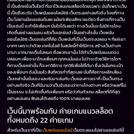
นี้ เป็นอีกหนึ่งเว็บไซต์ ที่เอาไว้เล่นเกมสล็อตโดยเฉพาะ นั่นก็เพราะเว็บ
นี้ เป็นถึงระดับ เว็บพนันออนไลน์88 เว็บตรงอย่างแท้จริง โดยที่ทาง
เว็บ ไม่ผ่านมือเอเย่นต์เลย แม้แต่เพียงสักรายเดียว ซึ่งการที่ทางเว็บ
เป็นเช่นนี้ จะทำให้เพื่อนๆ มั่นใจได้เลยว่า ทางเว็บนั้นจะไม่มีการโกง
เกิดขึ้นอย่างแน่นอน แล้วเว็บเอเย่นต์ เป็นอย่างไรนั้น เว็บพนัน
ออนไลน์88 เว็บเอเย่นต์ก็คือ เว็บพนันที่เป็นเว็บตรงปลอม ๆ ที่แย่เอา
มากๆ เพราะว่าด้วย เทคโนโลยี ในสมัยนี้ทำให้มีการ สร้างเว็บต่างๆ
นานา มากมายเต็มไปหมด ซึ่งพวกเขานั้น ได้ทำเว็บพนันแบบตรง
ปลอมๆ เพื่อจะมาโกงเพื่อนๆ ทุกคนนั่นเอง ไม่ว่าจะด้วยวิธีการใดๆ
ก็ตามเว็บเหล่านั้น ก็จะหาวิธีการ ทุกวิธีเพื่อให้ได้มา ซึ่งเงินในกระเป๋า
ของเพื่อนๆ ดังนั้นแล้ว สิ่งที่ควรทำที่สุดเลย นั่นก็คือการหลีกเลี่ยง
เว็บเหล่านั้นนั่นเอง และหันมาเล่นกับ เว็บของทางเราที่ เป็นเว็บตรง
อย่างแท้จริง เว็บที่มีนามว่าเว็บรับรองว่าการโกงต่างๆ หรือว่าผลที่ไม่
เป็นธรรม จะไม่เกิดขึ้นกับเพื่อนๆ หรือว่ากับตัวเกม สล็อตที่ดีที่สุด
อย่างแน่นอน ฟันธงได้เลยถึง 100% มาลองเลย
เว็บนี้มาพร้อมกับ ค่ายเกมแนวลล็อต
ทั้งหมดถึง 22 ค่ายเกม
สำหรับเว็บเราที่เป็น
เว็บพนันออนไลน์
เว็บตรงแบบไม่ผ่านเอเย่นต์นี้