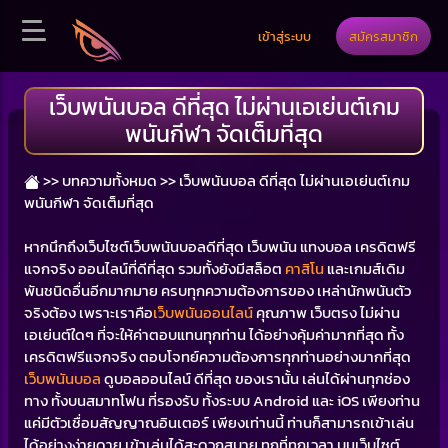
เข้าสู่ระบบ
สมัครสมาชิก
เว็บพนันบอล ดีที่สุด ไม่ผ่านเอเย่นต์เกม
พนันกีฬา จัดเต็มที่สุด
>>
บทความทั้งหมด >>
เว็บพนันบอล ดีที่สุด ไม่ผ่านเอเย่นต์เกม
พนันกีฬา จัดเต็มที่สุด
หากนึกถึงเว็บไซต์เว็บพนันบอลดีที่สุด เว็บพนัน แทงบอล เครดิตฟรี
แจกจริง ออนไลน์ที่ดีที่สุด รวมทั้งยังมีสล็อต
คาสิโน
และเกมส์เดิม
พันชนิดอื่นอีกมากมาย ครบทุกความต้องการของ เหล่านักพนันตัว
จริงต้อง เพราะเราคือ
เว็บพนันออนไลน์
คุณภาพ เว็บตรง ไม่ผ่าน
เอเย่นต์ใดๆ ที่จะให้ค่าตอบแทนทุกท่าน ได้อย่างคุ้มค่ามากที่สุด ทั้ง
เครดิตฟรีแจกจริง ตอบโจทย์ความต้องการทุกท่านอย่างมากที่สุด
เว็บพนันบอล
ดูบอลออนไลน์ ดีที่สุด ของเรานั้น เล่นได้ผ่านทุกช่อง
ทาง ทั้งบนสมาทโฟน ที่รองรับ ทั้งระบบ Android และ iOS เพียงท่าน
แค่มีตัวเชื่อมสัญญาณอินเตอร์ เพียงเท่านนี้ ท่านก็สามารถเข้าเล่น
ได้อย่างง่ายดาย เข้าเล่นได้สะดวกสบาย ทุกที่ทุกเวลา บนเว็บไซต์