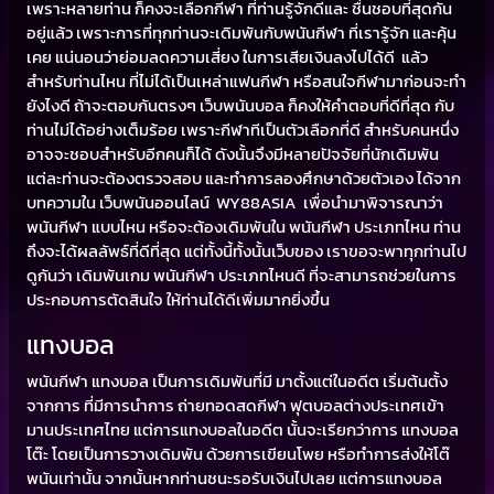
เพราะหลายท่าน ก็คงจะเลือกกีฬา ที่ท่านรู้จักดีและ ชื่นชอบที่สุดกัน
อยู่แล้ว เพราะการที่ทุกท่านจะเดิมพันกับพนันกีฬา ที่เรารู้จัก และคุ้น
เคย แน่นอนว่าย่อมลดความเสี่ยง ในการเสียเงินลงไปได้ดี แล้ว
สำหรับท่านไหน ที่ไม่ได้เป็นเหล่าแฟนกีฬา หรือสนใจกีฬามาก่อนจะทำ
ยังไงดี ถ้าจะตอบกันตรงๆ เว็บพนันบอล ก็คงให้คำตอบที่ดีที่สุด กับ
ท่านไม่ได้อย่างเต็มร้อย เพราะกีฬาทีเป็นตัวเลือกที่ดี สำหรับคนหนึ่ง
อาจจะชอบสำหรับอีกคนก็ได้ ดังนั้นจึงมีหลายปัจจัยที่นักเดิมพัน
แต่ละท่านจะต้องตรวจสอบ และทำการลองศึกษาด้วยตัวเอง ได้จาก
บทความใน เว็บพนันออนไลน์ WY88ASIA เพื่อนำมาพิจารณาว่า
พนันกีฬา แบบไหน หรือจะต้องเดิมพันใน พนันกีฬา ประเภทไหน ท่าน
ถึงจะได้ผลลัพธ์ที่ดีที่สุด แต่ทั้งนี้ทั้งนั้นเว็บของ เราขอจะพาทุกท่านไป
ดูกันว่า เดิมพันเกม พนันกีฬา ประเภทไหนดี ที่จะสามารถช่วยในการ
ประกอบการตัดสินใจ ให้ท่านได้ดีเพิ่มมากยิ่งขึ้น
แทงบอล
พนันกีฬา แทงบอล เป็นการเดิมพันที่มี มาตั้งแต่ในอดีต เริ่มต้นตั้ง
จากการ ที่มีการนำการ ถ่ายทอดสดกีฬา ฟุตบอลต่างประเทศเข้า
มานประเทศไทย แต่การแทงบอลในอดีต นั้นจะเรียกว่าการ แทงบอล
โต๊ะ โดยเป็นการวางเดิมพัน ด้วยการเขียนโพย หรือทำการส่งให้โต๊
พนันเท่านั้น จากนั้นหากท่านชนะรอรับเงินไปเลย แต่การแทงบอล