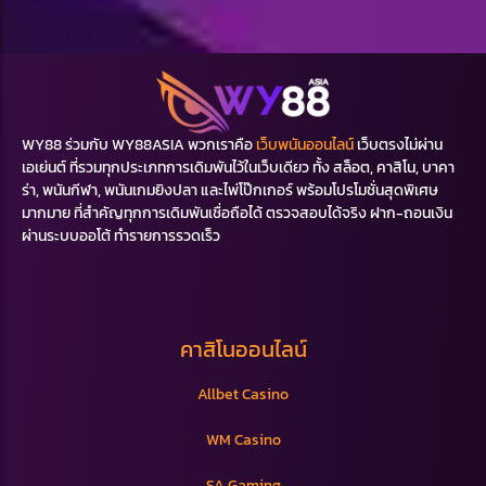
WY88 ร่วมกับ WY88ASIA พวกเราคือ
เว็บพนันออนไลน์
เว็บตรงไม่ผ่าน
เอเย่นต์ ที่รวมทุกประเภทการเดิมพันไว้ในเว็บเดียว ทั้ง สล็อต, คาสิโน, บาคา
ร่า, พนันกีฬา, พนันเกมยิงปลา และไพ่โป๊กเกอร์ พร้อมโปรโมชั่นสุดพิเศษ
มากมาย ที่สำคัญทุกการเดิมพันเชื่อถือได้ ตรวจสอบได้จริง ฝาก-ถอนเงิน
ผ่านระบบออโต้ ทำรายการรวดเร็ว
คาสิโนออนไลน์
Allbet Casino
WM Casino
SA Gaming