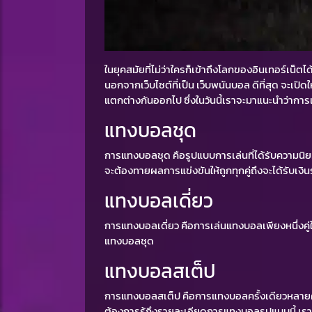
ในยุคสมัยที่ไม่ว่าใครก็เข้าถึงโลกของอินเทอร์เน็
นอกจากเว็บไซต์ที่เป็น เว็บพนันบอล ดีที่สุด จะเป
แตกต่างกันออกไป ซึ่งในวันนี้เราจะมาแนะนำว่าการเล่
แทงบอลชุด
การแทงบอลชุด คือรูปแบบการเล่นที่ได้รับความนิยมส
จะต้องทายผลการแข่งขันให้ถูกทุกคู่ถึงจะได้รับเงิน
แทงบอลเดี่ยว
การแทงบอลเดี่ยว คือการเล่นแทงบอลเพียงหนึ่งคู่ใน
แทงบอลชุด
แทงบอลสเต็ป
การแทงบอลสเต็ป คือการแทงบอลครั้งเดียวหลายคู่ โดยเร
ต้องการรู้ถึงรายละเอียดการแทงบอลรูปแบบนี้ เ