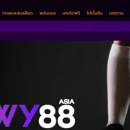
ทดลองเล่นสล็อต
พนันบอล
เครดิตฟรี
โปรโมชั่น
บทความ