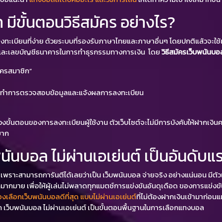
ำ มีขั้นตอนวิธีสมัคร อย่างไร?
ทะเบียนที่ง่าย ด้วยระบบที่รองรับภาษาไทยและภาษาอื่นๆ โดยปกติแล้วจะใช้เ
ใช้งานและเลขบัญชีธนาคารในการทำธุรกรรมทางการเงิน โดย
วิธีสมัครเว็บพนันบอ
มัครสมาชิก”
บจะทำการตรวจสอบข้อมูลและแจ้งผลการลงทะเบียน
ในช่วงขั้นตอนของการลงทะเบียนผู้ใช้งาน ตัวเว็บไซต์จะไม่มีการบังคับให้ฝากเ
ยาก
นันบอล ไม่ผ่านเอเย่นต์ เป็นอันดับแ
สุด เพราะสามารถการันตีได้เลยว่าเป็น เว็บพนันบอล จ่ายจริง อย่างแน่นอน มี
ากมาย เพื่อให้ผู้เล่นไม่พลาดทุกแมตช์การแข่งขันอันดุเดือด ของการแข่งขันฟุ
งเลือกเว็บพนันบอลดีที่สุด แบบไม่ผ่านเอเย่นต์
ที่ไม่ต้องฝากเงินเข้ามาก่อนแ
อก เว็บพนันบอล ไม่ผ่านเอเย่นต์ เป็นขั้นตอนพื้นฐานในการเลือกแทงบอล