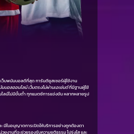
ว็บพนันบอลดีที่สุด การันตียูสเซอร์ผู้ใช้งาน
นันบอลออนไลน์ เว็บตรงไม่ผ่านเอเย่นต์
ที่มีฐานผู้ใช้
อนไลน์ไม่มีขั้นต่ำ ทุกแมตซ์การแข่งขัน หลากหลายรูป
ะ มีใบอนุญาตการเปิดให้บริการอย่างถูกต้องตา
วยงานที่จะช่วยรองรับความยุติธรรม โปร่งใส และ