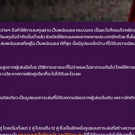
ตได้ง่ายๆ จึงทำให้การลงทุนผ่าน เว็บพนันบอล ครบวงจร เป็นอะไรที่ตอบโจทย์
ิดให้ลงทุนไม่จำกัดขั้นต่ำแล้ว ยังเปิดให้แทงบอลหลากหลายประเภทอีกด้วย ซึ่
นพนันบอลที่อยู่ใน เว็บพนันบอล ดีที่สุด นั้นมีรูปแบบใดบ้าง ที่ได้รับความนิย
ูงจากผู้เล่นมือโปร มีวิธีการเอาชนะที่ไม่ง่ายและไม่ยากจนเกินไป โดยให้ทา
รางวัล หากทายผิดคู่เดียวก็จะไม่ได้รับอะไรเลย
บิลเดียว เป็นรูปแบบการเล่นที่ได้รับความนิยมจากผู้เล่นเริ่มต้น เพราะมีกติ
ิ่มตั้งแต่ 2 คู่ ไปจนถึง 12 คู่ ซึ่งเป็นอีกหนึ่งรูปแบบการเล่นที่สร้างความตื่
ราขอแนะนำ
แทงบอลสเต็ปคืออะไร และวิธีการเล่น
ให้ได้ทำความเข้าใจให้มากขึ้น