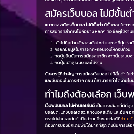
สมัครเว็บบอล ไม่มีขั้นต่
แนวทาง
สมัครเว็บบอล ไม่มีขั้นต่ำ
มีขั้นตอนในการลง
การสมัครที่สำคัญไม่กี่อย่าง หลักๆ คือ ชื่อผู้
เข้าไปที่หน้าหลักของเว็บไซต์ และกดที่ปุ่ม “ส
กรอกข้อมูลในการฝาก-ถอนเงินให้ครบถ้วน
กดปุ่มยืนยันการสมัครสมาชิก จากนั้นระบ
กดปุ่มเข้าสู่ระบบ และใช้งาน
ข้อควรรู้ที่สำคัญ การสมัครเว็บบอล ไม่มีขั้นต่ำ 
และขั้นตอนในการฝาก ถอน ก็สามารถทำได้ง่ายไม่
ทำไมถึงต้องเลือก เว็บพ
เว็บพนันบอล ไม่ผ่านเอเย่นต์
เป็นทางเลือกที่ดีที่
บอลชุด, แทงบอลเดี่ยว, แทงบอลสเต็ป และอื่นๆ อีกม
ตรงไม่ผ่านเอเย่นต์ เป็นส่วนหนึ่งของข้อดีที่
ทำไมต้อ
ต้องการของนักเดิมพันได้มากที่สุด ดังนั้นการเลื