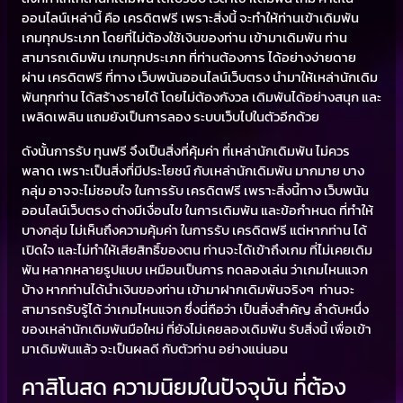
ออนไลน์เหล่านี้ คือ เครดิตฟรี เพราะสิ่งนี้ จะทำให้ท่านเข้าเดิมพัน
เกมทุกประเภท โดยที่ไม่ต้องใช้เงินของท่าน เข้ามาเดิมพัน ท่าน
สามารถเดิมพัน เกมทุกประเภท ที่ท่านต้องการ ได้อย่างง่ายดาย
ผ่าน เครดิตฟรี ที่ทาง เว็บพนันออนไลน์เว็บตรง นำมาให้เหล่านักเดิม
พันทุกท่าน ได้สร้างรายได้ โดยไม่ต้องกังวล เดิมพันได้อย่างสนุก และ
เพลิดเพลิน แถมยังเป็นการลอง ระบบเว็บไปในตัวอีกด้วย
ดังนั้นการรับ ทุนฟรี จึงเป็นสิ่งที่คุ้มค่า ที่เหล่านักเดิมพัน ไม่ควร
พลาด เพราะเป็นสิ่งที่มีประโยชน์ กับเหล่านักเดิมพัน มากมาย บาง
กลุ่ม อาจจะไม่ชอบใจ ในการรับ เครดิตฟรี เพราะสิ่งนี้ทาง เว็บพนัน
ออนไลน์เว็บตรง ต่างมีเงื่อนไข ในการเดิมพัน และข้อกำหนด ที่ทำให้
บางกลุ่ม ไม่เห็นถึงความคุ้มค่า ในการรับ เครดิตฟรี แต่หากท่าน ได้
เปิดใจ และไม่ทำให้เสียสิทธิ์ของตน ท่านจะได้เข้าถึงเกม ที่ไม่เคยเดิม
พัน หลากหลายรูปแบบ เหมือนเป็นการ ทดลองเล่น ว่าเกมไหนแจก
บ้าง หากท่านได้นำเงินของท่าน เข้ามาฝากเดิมพันจริงๆ ท่านจะ
สามารถรับรู้ได้ ว่าเกมไหนแจก ซึ่งนี่ถือว่า เป็นสิ่งสำคัญ ลำดับหนึ่ง
ของเหล่านักเดิมพันมือใหม่ ที่ยังไม่เคยลองเดิมพัน รับสิ่งนี้ เพื่อเข้า
มาเดิมพันแล้ว จะเป็นผลดี กับตัวท่าน อย่างแน่นอน
คาสิโนสด ความนิยมในปัจจุบัน ที่ต้อง