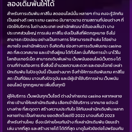
ลองเดิมพันให้ได้
สำหรับการเดิมพัน คาสิโน สดออนไลน์นั้น หลายๆ ท่าน คงจะรู้จักกัน
เป็นอย่างดี เพราะเกม casino มีมายาวนาน ตามสถานที่บ่อนต่างๆ ที่
เปิดให้บริการ ในต่างประเทศ เหล่านักพัฒนาได้มองเห็นว่า บาง
ประเทศส่วนใหญ่ การเล่น คาสิโน ยังเป็นสิ่งที่ผิดกฎหมาย จึงไม่
สามารถ เปิดบ่อน อย่างเป็นทางการ ให้สามารถเข้าเล่น ได้อย่าง
สบายใจ เหล่านักพัฒนา จึงคิดค้น ช่องทางการเดิมพันเกม casino
สด ที่สะดวกสบาย และเข้าถึงผู้คน ได้ทั่วโลก นั่นก็คือการนำ มาไว้ใน
โลกอินเทอร์เน็ต สามารถเดิมพันผ่าน เว็บพนันออนไลน์เว็บตรง ได้
ตามที่ท่านต้องการ ซึ่งสิ่งนี้ อำนวยความสะดวก และตอบโจทย์ เหล่า
นักเดิมพัน ในปัจจุบันนี้ เป็นอย่างมาก จึงทำให้การเดิมพันเกม คาสิโน
สด เป็นที่นิยม มาจนถึงปัจจุบัน และมีผู้เข้าใช้บริการผ่าน เว็บพนัน
ออนไลน์ ถูกกฎหมาย เพิ่มขึ้นทุกปี
ผู้ให้บริการ เว็บพนันทุกเว็บไซต์ ต่างนำค่ายเกม casino หลากหลาย
ค่าย เข้ามาให้เหล่านักเดิมพัน เลือกเข้าใช้บริการ มากมาย แต่จะมี
บางค่าย ที่สะดุดตา สร้างความประทับใจ ให้กับเหล่านักเดิมพัน หลาก
หลายท่าน เป็นค่ายเกม ยอดฮิตตั้งแต่ปี 2022 มาจนถึงปี 2023
สำหรับท่านไหน ซึ่งจะมีค่ายไหนกันบ้าง ที่เหล่านักเดิมพัน นิยมเข้า
เล่น มากที่สุด และสร้างรายได้ ได้ดีที่สุด มาดูในหัวข้อต่อไปพร้อมกัน