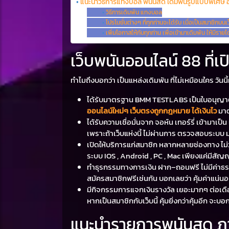
แนะนำวิธีการแทงบอล พนันสด เดิมพันรูปแบบพิเศษ อย
วิธีการเดิมพัน แทงบอล
โปรโมชั่นต่างๆ ที่ทุกท่านจะได้รับ เมื่อเป็นสมาชิกบนเ
เพิ่มโอกาสให้กับทุกท่าน เพื่อเข้ามาเดิมพัน ให้มีรายได
เว็บพนันออนไลน์ 88 ที่เป
ทำไมถึงบอกว่า เป็นแหล่งเดิมพัน ที่ไม่เหมือนใคร วันนี้
ได้รับมาตรฐาน BMM TESTLABS เป็นใบอนุญาต เ
ออนไลน์ใหม่ๆ เว็บตรงถูกกฎหมาย ได้เงินไว
มาต
ได้รับความเชื่อมั่นจาก จอห์น เทอร์รี่ เข้ามาเป็น
เพราะถ้าเว็บแห่งนี้ ไม่ผ่านการ ตรวจสอบระบบ มา
เปิดให้บริการแก่สมาชิก หลากหลายช่องทาง ไม่ว
ระบบ IOS , Android , PC , Mac เพียงแค่มีสัญ
ทำธุรกรรมทางการเงิน ฝาก–ถอนฟรี ไม่มีค่าธรรมเ
สมัครสมาชิกฟรีเช่นกัน บอกเลยว่า คุ้มค่าแน่น
มีกิจกรรมการแจกเงินรางวัล เยอะมากๆ ต่อเดือน
หากเป็นสมาชิกกับเว็บนี้ คุ้มยิ่งกว่าคุ้มอีก จะบอก
แนะนำรายการพนันสด ภาย