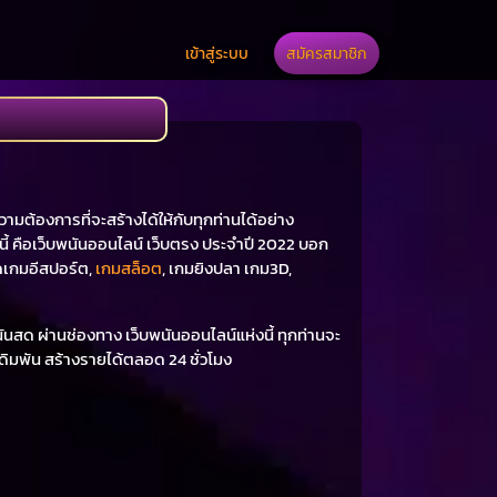
เข้าสู่ระบบ
สมัครสมาชิก
วามต้องการที่จะสร้างได้ให้กับทุกท่านได้อย่าง
นี้ คือเว็บพนันออนไลน์ เว็บตรง ประจำปี 2022 บอก
สดเกมอีสปอร์ต,
เกมสล็อต
, เกมยิงปลา เกม3D,
นันสด ผ่านช่องทาง เว็บพนันออนไลน์แห่งนี้ ทุกท่านจะ
ดิมพัน สร้างรายได้ตลอด 24 ชั่วโมง