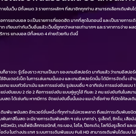
ในเว็บ มีทั้งหมด 3 รายการหลักๆ ที่สมาชิกทุกท่าน สามารถเลือกเดิมพันได้ไม
อการแทงบอล จะเป็นรายการที่ยอดฮิต มากที่สุดในตอนนี้ และเป็นรายการเดิมพัน
10 บาท เทียบเท่ากับเว็บอื่นแล้ว เว็บนี้ถูกกว่าหลายเท่ามากๆ และราคาการจ่า
ริการ แทงบอล มีทั้งหมด 4 ค่ายด้วยกัน ดังนี้
็อาจจะ รู้เรื่องราว ความเป็นมา ของเกมอีสปอร์ต มากันแล้ว ว่าเกมอีสปอร์
ินเตอร์เน็ต ในการเล่นเกมนั้นเอง และเกมอีสปอร์ตนั้น ได้มีการจัดตั้ง เข้าม
นเกม แบบทัวร์นาเม้น และการแข่งขัน รูปแบบอื่น ๆ อาทิเช่น การแข่งขันแบบ 1 
งขันแบบ 2 ต่อ 2 คือการแข่งขัน แบบคู่หูดูโอ้ ทีมละ 2 คน แข่งขันกันในสนาม
สด ได้เช่นกัน หากมีการ จัดแข่งขันขึ้นนั้นเอง แนะนำชื่อค่าย ที่เปิดให้ลงเ
มพัน พนันสด อีกเวอร์ชั่นหนึ่ง ที่ทุกท่านไม่ควรพลาด ถึงแม่การเดิมพันชนิด
นคาสิโนสด จะมีรายการเดิมพันหลัก ๆ เช่น บาคาร่า, รูเล็ตต์, ซิกโบ, เสือมังกร, 
นิวหนิว, เกมไพ่อิเล็กทรอนิกส์, กระบอง, ไฮโล, ป๊อกเด้ง, ไลท์นิ่งรูเล็ตต์ แล
ดัง ในต่างประเทศ ระบบการเดิมพันแบบ Full HD สามารถเดิมพันได้แบบ ไม่มีก