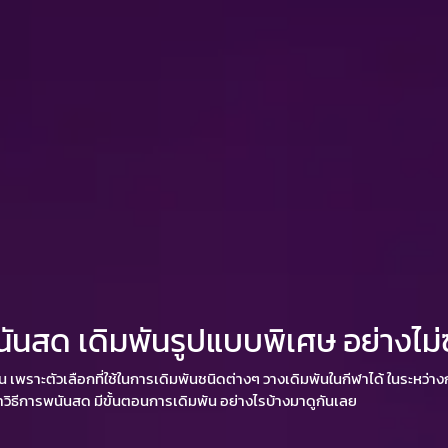
นสด เดิมพันรูปแบบพิเศษ อย่างไม่
 เพราะตัวเลือกที่ใช้ในการเดิมพันชนิดต่างๆ วางเดิมพันในกีฬาได้ ในระหว่างก
ว่าวิธีการพนันสด มีขั้นตอนการเดิมพัน อย่างไรบ้างมาดูกันเลย