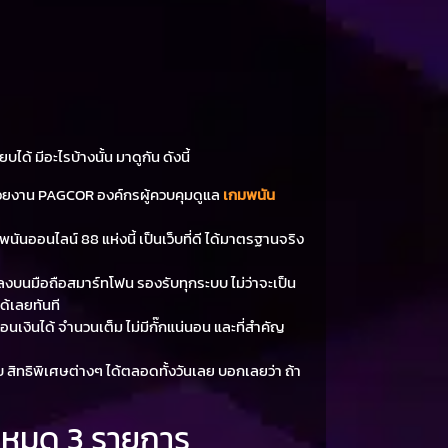
บได้ มีอะไรบ้างนั้น มาดูกัน ดังนี้
น่วยงาน PAGCOR องค์กรผู้ควบคุมดูแล
เกมพนัน
ว็บพนันออนไลน์ 88 แห่งนี้ เป็นเว็บที่ดี ได้มาตรฐานจริง
 ลงบนมือถือสมาร์ทโฟน รองรับทุกระบบ ไม่ว่าจะเป็น
ด้เลยทันที
นเงินได้ จำนวนเต็ม ไม่มีกั๊กแน่นอน และที่สำคัญ
 สิทธิพิเศษต่างๆ ได้ตลอดทั้งวันเลย บอกเลยว่า ถ้า
้งหมด 3 รายการ