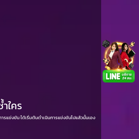
ซ้ำใคร
ารแข่งขัน ได้เริ่มต้นดำเนินการแข่งขันไปแล้วนั้นเอง